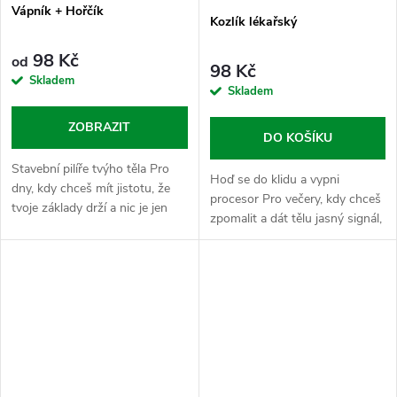
Vápník + Hořčík
Kozlík lékařský
98 Kč
od
98 Kč
Skladem
Skladem
ZOBRAZIT
DO KOŠÍKU
Stavební pilíře tvýho těla Pro
Hoď se do klidu a vypni
dny, kdy chceš mít jistotu, že
procesor Pro večery, kdy chceš
tvoje základy drží a nic je jen
zpomalit a dát tělu jasný signál,
tak nepoloží. Tahle dvojice
že je čas vypnout a
minerálů je naprosto klíčová pro
regenerovat. Kozlík lékařský je
každého, kdo se hýbe,...
legenda mezi bylinami, která se
už...