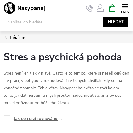
Přejít
NÁKUPNÍ
KOŠÍK
na
obsah
HLEDAT
Trápí mě
Stres a psychická pohoda
Stres není jen tlak v hlavě. Často je to tempo, které si neseš celý den
– v práci, v pohybu, v rozhodování i v tichých chvílích, kdy se má
konečně zpomalit. Tahle větev Nasypaného světa se točí kolem
toho, jak dát nervům a mysli prostor nadechnout se, aniž by ses
musel odříznout od běžného života.
Jak den drží rovnováhu
→