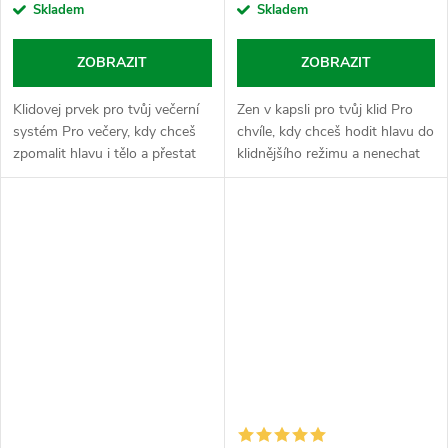
Skladem
Skladem
ZOBRAZIT
ZOBRAZIT
Klidovej prvek pro tvůj večerní
Zen v kapsli pro tvůj klid Pro
systém Pro večery, kdy chceš
chvíle, kdy chceš hodit hlavu do
zpomalit hlavu i tělo a přestat
klidnějšího režimu a nenechat
řešit zbytečnosti. Hloh je v
se vytočit každou blbostí.
Nasypaným světě synonymem
Levandule je v Nasypaným
pro zklidnění a stabilitu....
světě synonymem pro
relaxaci,...