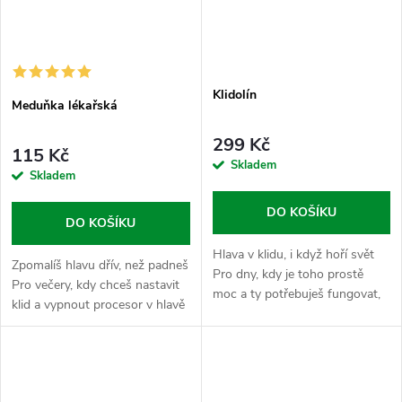
Klidolín
Meduňka lékařská
299 Kč
115 Kč
Skladem
Skladem
DO KOŠÍKU
DO KOŠÍKU
Hlava v klidu, i když hoří svět
Zpomalíš hlavu dřív, než padneš
Pro dny, kdy je toho prostě
Pro večery, kdy chceš nastavit
moc a ty potřebuješ fungovat,
klid a vypnout procesor v hlavě
ne se hroutit. Klidolín je
ještě dřív, než si lehneš.
precizně namíchaný kombo
Meduňka lékařská je tradiční
Ashwagandhy, L-theaninu,
bylinná sypka, která se...
hořčíku a...