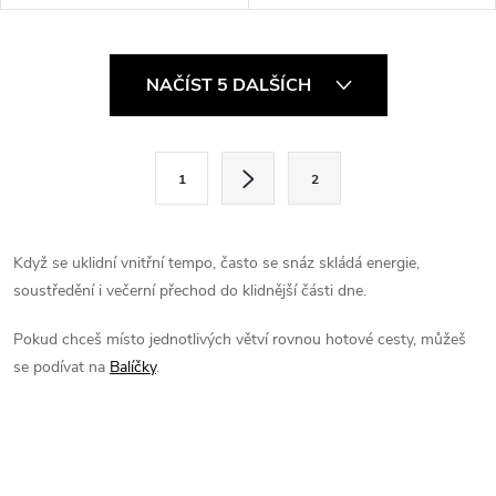
rána do večera. Tenhle balíček
svůj klid i pod tlakem.
spojuje Ashwagandhu pro
Migreňáček je tvůj vnitřní tlumič
odolnost vůči stresu,...
napětí. Sypej tuhle...
O
NAČÍST 5 DALŠÍCH
v
l
S
1
2
t
á
r
d
á
Když se uklidní vnitřní tempo, často se snáz skládá energie,
a
n
soustředění i večerní přechod do klidnější části dne.
k
c
Pokud chceš místo jednotlivých větví rovnou hotové cesty, můžeš
o
se podívat na
Balíčky
.
í
v
á
p
n
r
í