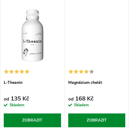
t
t
vysoký zátěže, kdy chceš držet
každou blbostí. Ashwagandha
ů
svůj výkon i následný...
je tvůj mentální štít,...
ů
L-Theanin
Magnézium chelát
135 Kč
168 Kč
od
od
Skladem
Skladem
ZOBRAZIT
ZOBRAZIT