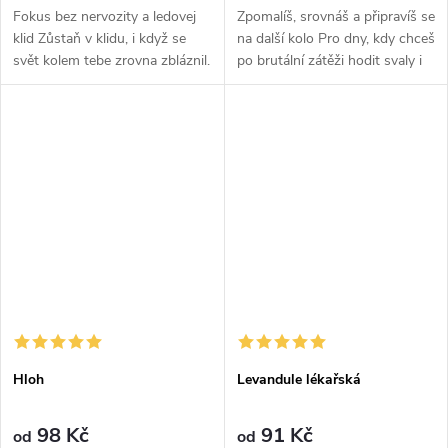
Fokus bez nervozity a ledovej
Zpomalíš, srovnáš a připravíš se
klid Zůstaň v klidu, i když se
na další kolo Pro dny, kdy chceš
svět kolem tebe zrovna zbláznil.
po brutální zátěži hodit svaly i
L-Theanin je tvůj nástroj pro
hlavu do klidu a mít večer čistý
absolutní kontrolu nad vlastní
přechod do totální regenerace.
hlavou. Patří do...
Magnézium...
Hloh
Levandule lékařská
98 Kč
91 Kč
od
od