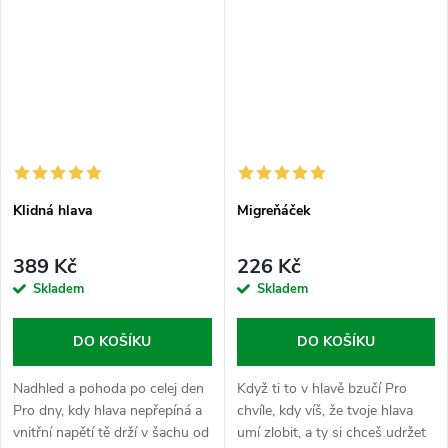
Klidná hlava
Migreňáček
389 Kč
226 Kč
Skladem
Skladem
DO KOŠÍKU
DO KOŠÍKU
Nadhled a pohoda po celej den
Když ti to v hlavě bzučí Pro
Pro dny, kdy hlava nepřepíná a
chvíle, kdy víš, že tvoje hlava
vnitřní napětí tě drží v šachu od
umí zlobit, a ty si chceš udržet