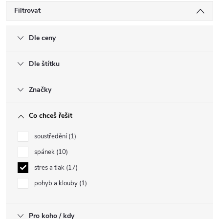
Filtrovat
Dle ceny
Dle štítku
Značky
Co chceš řešit
soustředění
1
spánek
10
stres a tlak
17
pohyb a klouby
1
Pro koho / kdy