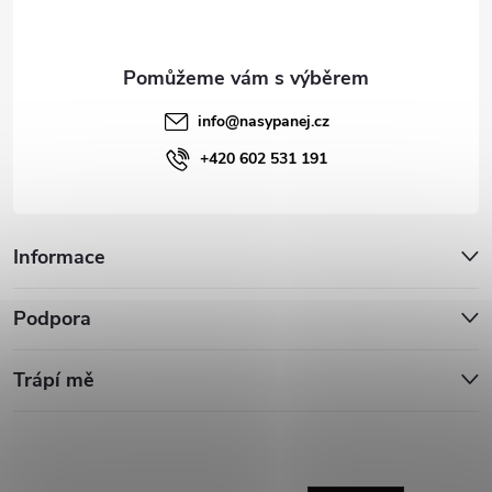
í
info
@
nasypanej.cz
+420 602 531 191
Informace
Podpora
Trápí mě