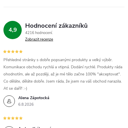
v
k
Hodnocení zákazníků
y
4,9
4216 hodnocení
v
Zobrazit recenze
ý
p
Přehledné stránky s dobře popsanými produkty a velký výběr.
Komunikace obchodu rychlá a vtipná. Dodání rychlé. Produkty ráda
i
ohodnotím, ale až později, až je mé tělo začne 100% "akceptovat".
Co děláte, děláte dobře. Jsem ráda, že jsem na váš obchod narazila.
s
Ať se daří!! :-)
u
Alena Zápotocká
6.8.2026