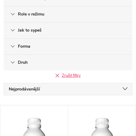
Role v režimu
Jak to sypeš
Forma
Druh
Zrušit filtry
Ř
Nejprodávanější
a
Nejlevnější
V
Nejdražší
z
ý
Abecedně
e