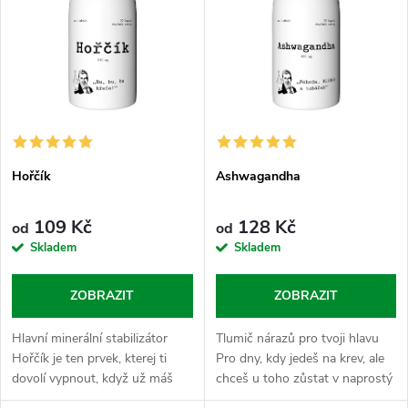
p
n
i
í
s
p
p
r
Hořčík
Ashwagandha
r
o
109 Kč
128 Kč
od
od
o
Skladem
Skladem
d
d
ZOBRAZIT
ZOBRAZIT
u
u
Hlavní minerální stabilizátor
Tlumič nárazů pro tvoji hlavu
k
Hořčík je ten prvek, kterej ti
Pro dny, kdy jedeš na krev, ale
k
dovolí vypnout, když už máš
chceš u toho zůstat v naprostý
odmakáno. Zapadá do období
pohodě a nenechat se vytočit