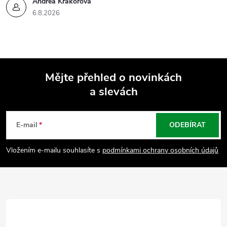
Andrea Krákorová
6.8.2026
Mějte přehled o novinkách
a slevách
Z
á
E-mail
ODEBÍRAT
p
Vložením e-mailu souhlasíte s
podmínkami ochrany osobních údajů
a
t