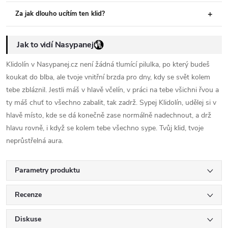
Za jak dlouho ucítím ten klid?
Jak to vidí Nasypanej
Klidolín v Nasypanej.cz není žádná tlumící pilulka, po který budeš
koukat do blba, ale tvoje vnitřní brzda pro dny, kdy se svět kolem
tebe zbláznil. Jestli máš v hlavě včelín, v práci na tebe všichni řvou a
ty máš chuť to všechno zabalit, tak zadrž. Sypej Klidolín, udělej si v
hlavě místo, kde se dá konečně zase normálně nadechnout, a drž
hlavu rovně, i když se kolem tebe všechno sype. Tvůj klid, tvoje
neprůstřelná aura.
Parametry produktu
Recenze
Diskuse