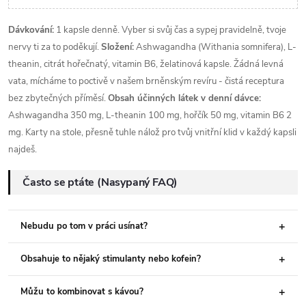
Dávkování:
1 kapsle denně. Vyber si svůj čas a sypej pravidelně, tvoje
nervy ti za to poděkují.
Složení:
Ashwagandha (Withania somnifera), L-
theanin, citrát hořečnatý, vitamin B6, želatinová kapsle. Žádná levná
vata, mícháme to poctivě v našem brněnským revíru - čistá receptura
bez zbytečných příměsí.
Obsah účinných látek v denní dávce:
Ashwagandha 350 mg, L-theanin 100 mg, hořčík 50 mg, vitamin B6 2
mg. Karty na stole, přesně tuhle nálož pro tvůj vnitřní klid v každý kapsli
najdeš.
Často se ptáte (Nasypaný FAQ)
Nebudu po tom v práci usínat?
Obsahuje to nějaký stimulanty nebo kofein?
Můžu to kombinovat s kávou?