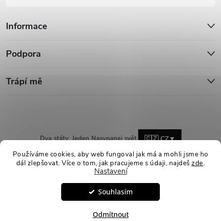
Informace
Podpora
Trápí mě
Dva státy. Jeden Nasypanej svět.
🇨🇿 CZ
▼
Používáme cookies, aby web fungoval jak má a mohli jsme ho
dál zlepšovat. Více o tom, jak pracujeme s údaji, najdeš
zde
.
Nastavení
Copyright 2026
Nasypanej.cz
. Všechna práva vyhrazena.
Upravit
Souhlasím
nastavení cookies
Vytvořil Shoptet
Odmítnout