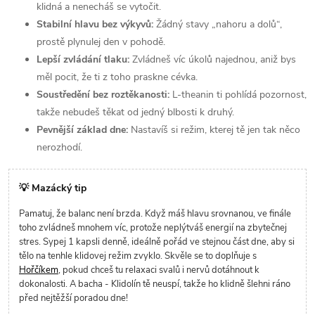
klidná a nenecháš se vytočit.
Stabilní hlavu bez výkyvů:
Žádný stavy „nahoru a dolů“,
prostě plynulej den v pohodě.
Lepší zvládání tlaku:
Zvládneš víc úkolů najednou, aniž bys
měl pocit, že ti z toho praskne cévka.
Soustředění bez roztěkanosti:
L-theanin ti pohlídá pozornost,
takže nebudeš těkat od jedný blbosti k druhý.
Pevnější základ dne:
Nastavíš si režim, kterej tě jen tak něco
nerozhodí.
💡 Mazácký tip
Pamatuj, že balanc není brzda. Když máš hlavu srovnanou, ve finále
toho zvládneš mnohem víc, protože neplýtváš energií na zbytečnej
stres. Sypej 1 kapsli denně, ideálně pořád ve stejnou část dne, aby si
tělo na tenhle klidovej režim zvyklo. Skvěle se to doplňuje s
Hořčíkem
, pokud chceš tu relaxaci svalů i nervů dotáhnout k
dokonalosti. A bacha - Klidolín tě neuspí, takže ho klidně šlehni ráno
před nejtěžší poradou dne!