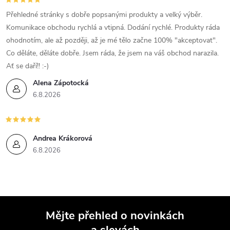
Přehledné stránky s dobře popsanými produkty a velký výběr.
Komunikace obchodu rychlá a vtipná. Dodání rychlé. Produkty ráda
ohodnotím, ale až později, až je mé tělo začne 100% "akceptovat".
Co děláte, děláte dobře. Jsem ráda, že jsem na váš obchod narazila.
Ať se daří!! :-)
Alena Zápotocká
6.8.2026
Andrea Krákorová
6.8.2026
Mějte přehled o novinkách
a slevách