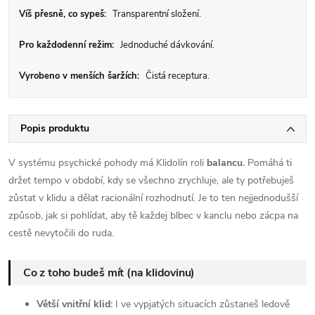
Víš přesně, co sypeš:
Transparentní složení.
Pro každodenní režim:
Jednoduché dávkování.
Vyrobeno v menších šaržích:
Čistá receptura.
Popis produktu
V systému psychické pohody má Klidolín roli
balancu.
Pomáhá ti
držet tempo v období, kdy se všechno zrychluje, ale ty potřebuješ
zůstat v klidu a dělat racionální rozhodnutí. Je to ten nejjednodušší
způsob, jak si pohlídat, aby tě každej blbec v kanclu nebo zácpa na
cestě nevytočili do ruda.
Co z toho budeš mít (na klidovinu)
Větší vnitřní klid:
I ve vypjatých situacích zůstaneš ledově