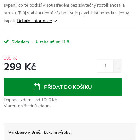
sypání, co tě podrží v soustředění bez zbytečný roztěkanosti a
stresu.
Tvůj stabilní denní základ, tvoje psychická pohoda v jedný
kapsli.
Detailní informace
Skladem
·
U tebe už út 11.8.
395 Kč
299 Kč
Měrná
cena:
PŘIDAT DO KOŠÍKU
Doprava zdarma od 1000 Kč
Vrácení do 30 dnů zdarma
Vyrobeno v Brně:
Lokální výroba.