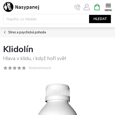
Přejít
NÁKUPNÍ
KOŠÍK
na
obsah
HLEDAT
Stres a psychická pohoda
Klidolín
Hlava v klidu, i když hoří svět
Neohodnoceno