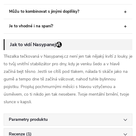
Můžu to kombinovat s jinými doplňky?
Je to vhodné i na spaní?
Jak to vidí Nasypanej
Třezalka tečkovaná v Nasypanej.cz není jen tak nějaký kvítí z louky, je
to tvůj vnitřní stabilizátor pro dny, kdy je venku šedo a v hlavě
začíná bejt těsno. Jestli se cítíš pod tlakem, nálada ti skáče jako na
gumě a tempo dne tě začíná válcovat, nahoď tuhle bylinnou
pojistku. Propluj pochmurnými měsíci s hlavou vztyčenou a
úsměvem, co ti nikdo jen tak nesebere. Tvoje mentální brnění, tvoje
slunce v kapsli.
Parametry produktu
Recenze (1)