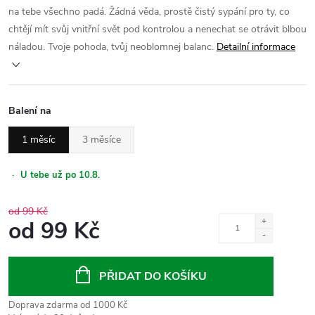
na tebe všechno padá. Žádná věda, prostě čistý sypání pro ty, co
chtějí mít svůj vnitřní svět pod kontrolou a nenechat se otrávit blbou
náladou. Tvoje pohoda, tvůj neoblomnej balanc.
Detailní informace
Balení na
1 měsíc
3 měsíce
·
U tebe už po 10.8.
od 99 Kč
od
99 Kč
Měrná
cena:
PŘIDAT DO KOŠÍKU
Doprava zdarma od 1000 Kč