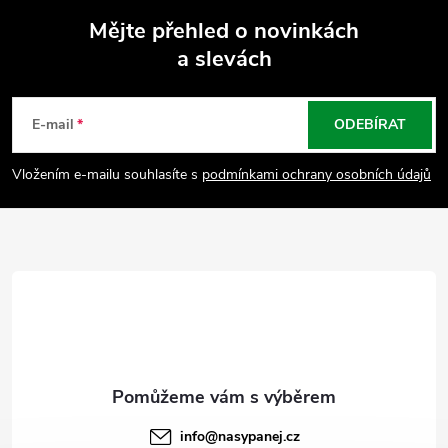
Mějte přehled o novinkách
a slevách
Z
á
E-mail
ODEBÍRAT
p
Vložením e-mailu souhlasíte s
podmínkami ochrany osobních údajů
a
t
í
info
@
nasypanej.cz