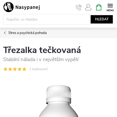
Přejít
NÁKUPNÍ
KOŠÍK
na
obsah
HLEDAT
Stres a psychická pohoda
Třezalka tečkovaná
Stabilní nálada i v největším vypětí
1 hodnocení