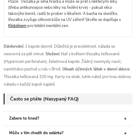
Pozor: Třezalka je silná hráčka a může se prát s některými léky
(třeba antikoncepce nebo léky na ředění krve) - pokud něco
takovýho bereš, radši to prober s lékařem. A bacha na sluníčko,
třezalka zvyšuje citlivost kůže na UV záření! Skvěle se doplňuje s
Klidolínem
pro totální mentální zen.
Dávkování:
1 kapsle denně. Důležitá je pravidelnost, nálada se
nesrovná za pět minut.
Složení:
Nať s květem třezalky tečkované
(Hypericum perforatum), želatinová kapsle. Žádný nesmysly navíc,
namícháno poctivě u nás v Brně.
Obsah účinných látek v denní dávce:
Třezalka tečkovaná 320 mg. Karty na stole, tuhle nálož pro tvou dobrou
náladu v každý kapsli najdeš.
Často se ptáte (Nasypaný FAQ)
Zabere to hned?
Můžu s tím chodit do solárka?