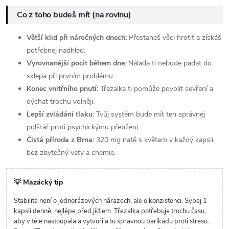
Co z toho budeš mít (na rovinu)
Větší klid při náročných dnech:
Přestaneš věci hrotit a získáš
potřebnej nadhled.
Vyrovnanější pocit během dne:
Nálada ti nebude padat do
sklepa při prvním problému.
Konec vnitřního pnutí:
Třezalka ti pomůže povolit sevření a
dýchat trochu volněji.
Lepší zvládání tlaku:
Tvůj systém bude mít ten správnej
polštář proti psychickýmu přetížení.
Čistá příroda z Brna:
320 mg natě s květem v každý kapsli,
bez zbytečný vaty a chemie.
💡 Mazácký tip
Stabilita není o jednorázových nárazech, ale o konzistenci. Sypej 1
kapsli denně, nejlépe před jídlem. Třezalka potřebuje trochu času,
aby v těle nastoupala a vytvořila tu správnou barikádu proti stresu.