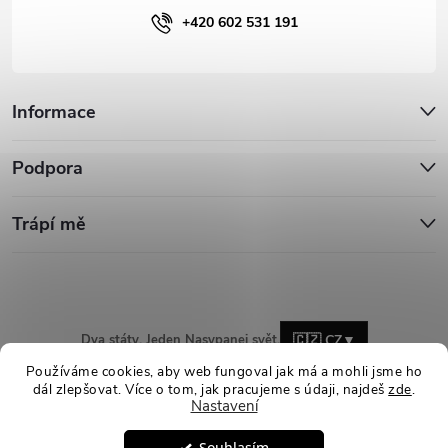
+420 602 531 191
Informace
Podpora
Trápí mě
Dva státy. Jeden Nasypanej svět.
🇨🇿 CZ
▼
Používáme cookies, aby web fungoval jak má a mohli jsme ho
dál zlepšovat. Více o tom, jak pracujeme s údaji, najdeš
zde
.
Nastavení
Copyright 2026
Nasypanej.cz
. Všechna práva vyhrazena.
Upravit