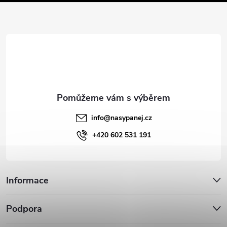
a
t
í
info
@
nasypanej.cz
+420 602 531 191
Informace
Podpora