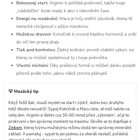
Betonovej start:
Arginin ti pohlídá prokrvení, takže tvoje
„nádobíčko“ bude ready k akci v rekordním čase.
Energii na rozdávání:
Maca je tvůj vnitřní zásobník, kterej tě
nenechá chcípnout v půlce maratonu.
Mužskou dravost:
Kotvičník ti srovná hladinu hormonů a vrátí
do očí ten pravej drajv.
Tlak pod kontrolou:
Žádný kolísání, prostě stabilní výkon, na
kterej se můžeš spolehnout ty i tvoje polovička.
Vlastní míchání:
Díky práškový formě si můžeš dávku poladit
přesně podle toho, jakou nálož zrovna plánuješ.
💡 Mazácký tip
Když řešíš tlak, musíš myslet na start i výdrž. Jedno bez druhýho
totiž dlouho nevydrží. Sypej Kotvičník a Macu ráno, ať máš nabito na
celej den. Arginin si šlehni cca 30–60 minut před „výkonem“, ať je to
prokrvení v ten správnej moment na maximu. Skvěle se to doplňuje s
Zinkem
, kterej tvýmu mužskýmu režimu dodá ten správnej minerální
základ. A pamatuj - sypat to jen jednou za uherák nestačí, pořádná