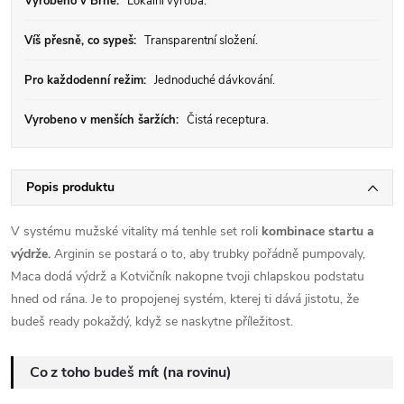
Vyrobeno v Brně:
Lokální výroba.
Víš přesně, co sypeš:
Transparentní složení.
Pro každodenní režim:
Jednoduché dávkování.
Vyrobeno v menších šaržích:
Čistá receptura.
Popis produktu
V systému mužské vitality má tenhle set roli
kombinace startu a
výdrže.
Arginin se postará o to, aby trubky pořádně pumpovaly,
Maca dodá výdrž a Kotvičník nakopne tvoji chlapskou podstatu
hned od rána. Je to propojenej systém, kterej ti dává jistotu, že
budeš ready pokaždý, když se naskytne příležitost.
Co z toho budeš mít (na rovinu)