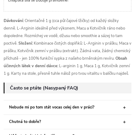
chlapská síla se buduje pravidelně!
Dávkování:
Orientačně 1 g (cca půl čajové lžičky) od každý složky
denně. L-Arginin ideálně před výkonem, Macu a Kotvičník ráno nebo
dopoledne. Rozmíchej ve vodě, džusu nebo smoothie a sázej to tam
poctivě.
Složení:
Kombinace čistých doplňků: L-Arginin v prášku, Maca v
prášku, Kotvičník zemní v prášku (extrakt). Žádná vata, žádný chemický
příchutě - jen 100% funkční sypka z našeho brněnským revíru.
Obsah
účinných látek v denní dávce:
L-arginin 1 g, Maca 1 g, Kotvičník zemní
1 g. Karty na stole, přesně tuhle nálož pro tvou vitalitu v balíčku najdeš.
Často se ptáte (Nasypaný FAQ)
Nebude mi po tom stát vocas celej den v práci?
Chutná to dobře?