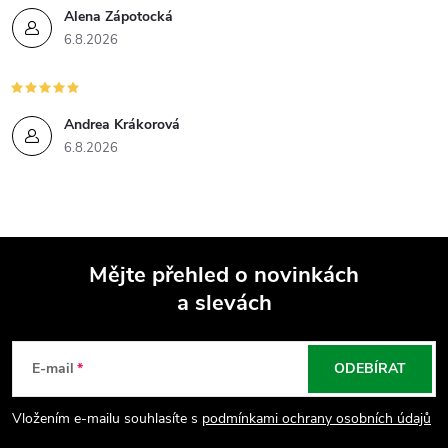
Alena Zápotocká
6.8.2026
Andrea Krákorová
6.8.2026
Mějte přehled o novinkách
a slevách
Z
á
E-mail
ODEBÍRAT
p
Vložením e-mailu souhlasíte s
podmínkami ochrany osobních údajů