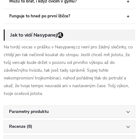
Můžu to brát, i když cvičím v gymu?
Funguje to hned po první lžičce?
Jak to vidí Nasypanej
Na tvrdý vocas v prášku v Nasypanej.cz není pro žádný slečinky, co
chtějí jen tak nečinně koukat do stropu. Jestli chceš mít jistotu, že
tvůj vercajk bude držet v pozoru od prvního výkopu až do
závěrečnýho hvizdu, tak jseš tady správně. Sypej tuhle
nekompromisní trojkombinaci, nahoď pořádnej tlak do potrubí a
ukaž, že tvoje tempo neuvadá ani v nastaveným čase. Tvůj výkon,
tvoje ocelová jistota.
Parametry produktu
Recenze (8)