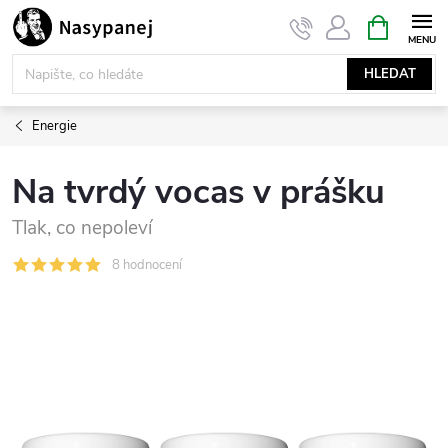
Přejít
NÁKUPNÍ
KOŠÍK
na
obsah
HLEDAT
Energie
Na tvrdý vocas v prášku
Tlak, co nepoleví
8 hodnocení