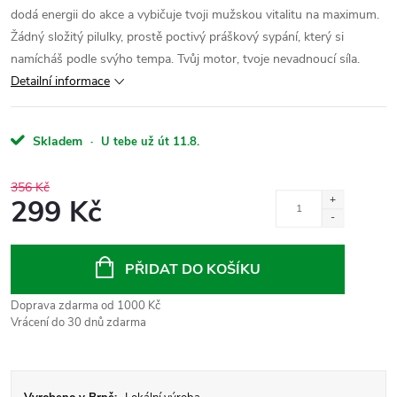
dodá energii do akce a vybičuje tvoji mužskou vitalitu na maximum.
Žádný složitý pilulky, prostě poctivý práškový sypání, který si
namícháš podle svýho tempa. Tvůj motor, tvoje nevadnoucí síla.
Detailní informace
Skladem
·
U tebe už út 11.8.
356 Kč
299 Kč
Měrná
cena:
PŘIDAT DO KOŠÍKU
Doprava zdarma od 1000 Kč
Vrácení do 30 dnů zdarma