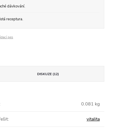
ché dávkování.
stá receptura.
ídací pes
DISKUZE (12)
:
0.081 kg
ešit
:
vitalita