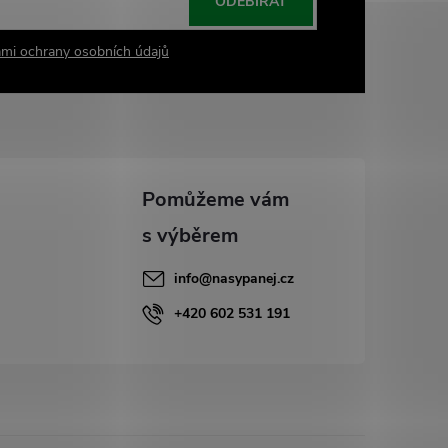
ODEBÍRAT
mi ochrany osobních údajů
info
@
nasypanej.cz
+420 602 531 191