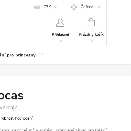
Kariéra
CZK
Čeština
NÁKUPNÍ
KOŠÍK
Prázdný košík
Přihlášení
ání pro princezny
ocas
 vercajk
robnosti hodnocení
 náhodu a chceš mít v systému propojený základ pro totální