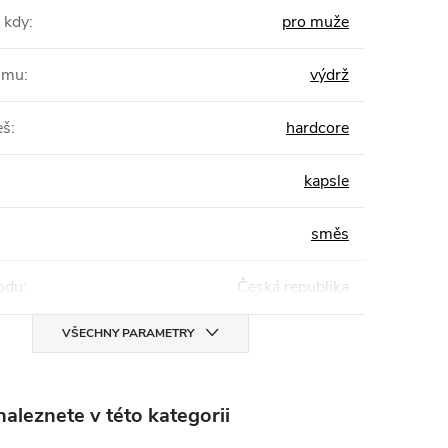
 kdy
:
pro muže
žimu
:
výdrž
eš
:
hardcore
kapsle
směs
odu
:
Česká republika
VŠECHNY PARAMETRY
aleznete v této kategorii