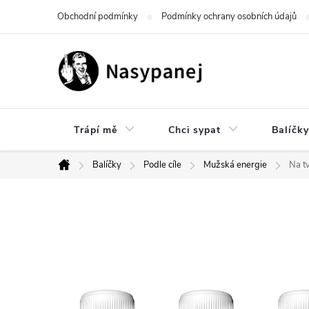
Přejít
Obchodní podmínky
Podmínky ochrany osobních údajů
na
obsah
Trápí mě
Chci sypat
Balíčky
Balíčky
Podle cíle
Mužská energie
Na t
Domů