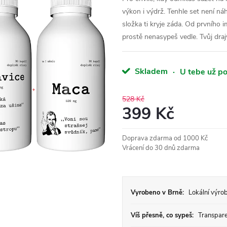
výkon i výdrž. Tenhle set není ná
složka ti kryje záda. Od prvního
prostě nenasypeš vedle. Tvůj draj
Skladem
·
U tebe už po
528 Kč
399 Kč
Měrná
Doprava zdarma od 1000 Kč
cena:
Vrácení do 30 dnů zdarma
Vyrobeno v Brně:
Lokální výrob
Víš přesně, co sypeš:
Transparen