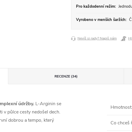
Pro každodenní režim:
Jednodu
Vyrobeno v menších šaržích:
Či
Nevíš si rady? Napiš nám
Hl
RECENZE (34)
mplexní údržby.
L-Arginin se
Hmotnost
ti v půlce cesty nedošel dech.
první dobrou a tempo, který
Co chceš ř