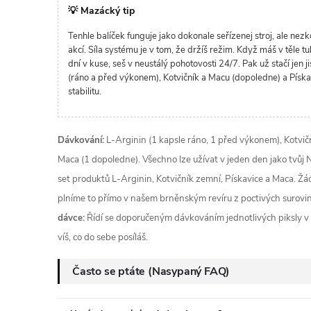
💡 Mazácký tip
Tenhle balíček funguje jako dokonale seřízenej stroj, ale nezk
akcí. Síla systému je v tom, že držíš režim. Když máš v těle 
dní v kuse, seš v neustálý pohotovosti 24/7. Pak už stačí jen j
(ráno a před výkonem), Kotvičník a Macu (dopoledne) a Píska
stabilitu.
Dávkování:
L-Arginin (1 kapsle ráno, 1 před výkonem), Kotviční
Maca (1 dopoledne). Všechno lze užívat v jeden den jako tvůj 
set produktů L-Arginin, Kotvičník zemní, Pískavice a Maca. Ž
plníme to přímo v našem brněnským revíru z poctivých surovi
dávce:
Řídí se doporučeným dávkováním jednotlivých piksly v b
víš, co do sebe posíláš.
Často se ptáte (Nasypaný FAQ)