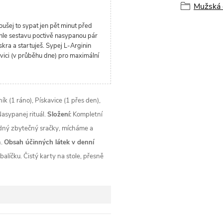
Mužská 
oušej to sypat jen pět minut před
tuhle sestavu poctivě nasypanou pár
iskra a startuješ. Sypej L-Arginin
vici (v průběhu dne) pro maximální
k (1 ráno), Pískavice (1 přes den),
Nasypanej rituál.
Složení:
Kompletní
ádný zbytečný sračky, mícháme a
n.
Obsah účinných látek v denní
alíčku. Čistý karty na stole, přesně