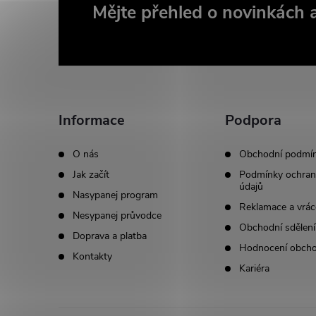
Z
Mějte přehled o novinkách
á
p
a
Informace
Podpora
t
O nás
Obchodní podmí
Jak začít
Podmínky ochran
í
údajů
Nasypanej program
Reklamace a vrác
Nesypanej průvodce
Obchodní sdělení
Doprava a platba
Hodnocení obch
Kontakty
Kariéra