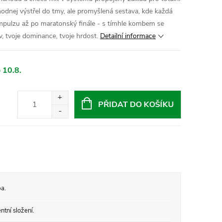
hodnej výstřel do tmy, ale promyšlená sestava, kde každá
 impulzu až po maratonský finále - s tímhle kombem se
v, tvoje dominance, tvoje hrdost.
Detailní informace
 10.8.
PŘIDAT DO KOŠÍKU
a.
tní složení.