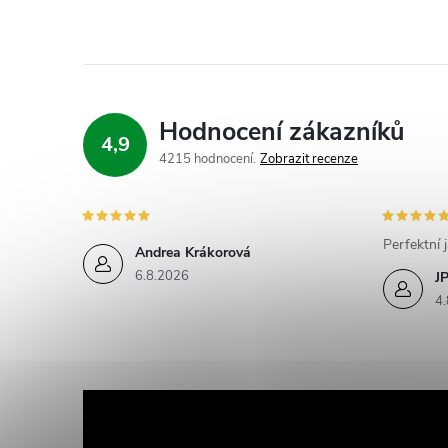
Hodnocení zákazníků
4,9
4215 hodnocení
Zobrazit recenze
Perfektní 
Andrea Krákorová
6.8.2026
J
4.