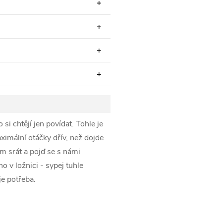
si chtějí jen povídat. Tohle je
ximální otáčky dřív, než dojde
ím srát a pojď se s námi
 v ložnici - sypej tuhle
je potřeba.