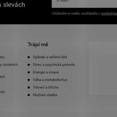
E-mail
a slevách
Vložením e-mailu souhlasíte s
podmínka
Trápí mě
nky
Spánek a večerní klid
y osobních
Stres a psychická pohoda
Energie a únava
ení
Váha a metabolismus
Trávení a břicho
odu
Mužská vitalita