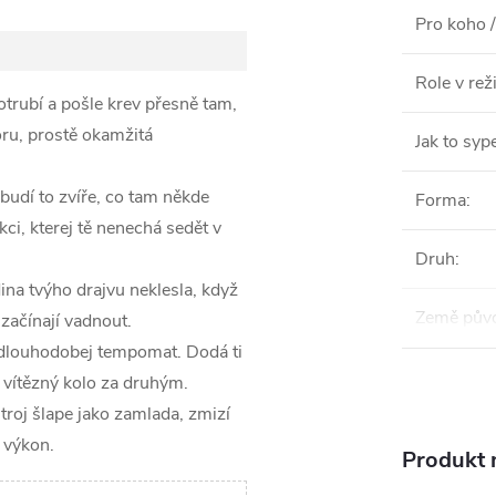
Pro koho /
Role v re
otrubí a pošle krev přesně tam,
oru, prostě okamžitá
Jak to syp
budí to zvíře, co tam někde
Forma
:
ci, kterej tě nenechá sedět v
Druh
:
ina tvýho drajvu neklesla, když
Země pův
 začínají vadnout.
 dlouhodobej tempomat. Dodá ti
o vítězný kolo za druhým.
 stroj šlape jako zamlada, zmizí
í výkon.
Produkt n