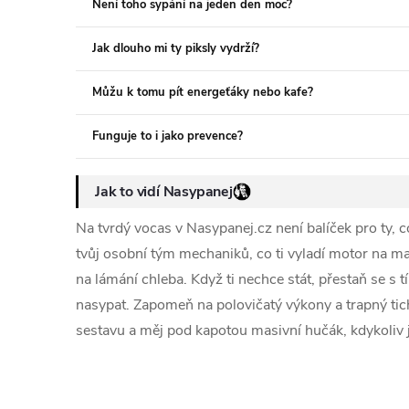
Není toho sypání na jeden den moc?
Jak dlouho mi ty piksly vydrží?
Můžu k tomu pít energeťáky nebo kafe?
Funguje to i jako prevence?
Jak to vidí Nasypanej
Na tvrdý vocas v Nasypanej.cz není balíček pro ty, co 
tvůj osobní tým mechaniků, co ti vyladí motor na ma
na lámání chleba. Když ti nechce stát, přestaň se s t
nasypat. Zapomeň na polovičatý výkony a trapný ticho
sestavu a měj pod kapotou masivní hučák, kdykoliv 