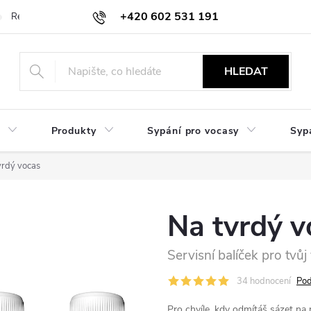
+420 602 531 191
Reklamace a vrácení
Obchodní sdělení
Hodnocení obchodu
HLEDAT
Produkty
Sypání pro vocasy
Syp
vrdý vocas
Na tvrdý v
Servisní balíček pro tvůj
34 hodnocení
Pod
Pro chvíle, kdy odmítáš sázet na