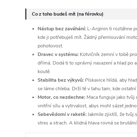
Co z toho budeš mít (na férovku)
Nástup bez zaváhání:
L-Arginin ti roztáhne p
kde ji potřebuješ mít. Žádný přemlouvání mot
pohotovost.
Dravec v systému:
Kotvičník zemní v tobě pro
dřímá. Dodá ti to správný nasazení a hlad po ak
koutě.
Stabilita bez výkyvů:
Pískavice hlídá, aby hlad
se láme chleba. Drží tě v tahu tam, kde ostatní
Motor, co nezdechne:
Maca funguje jako tvůj
vnitřní sílu a vytrvalost, abys mohl sázet jedn
Sebevědomí v raketě:
Jakmile zjistíš, že tvůj
stres a strach. A klidná hlava rovná se brutáln