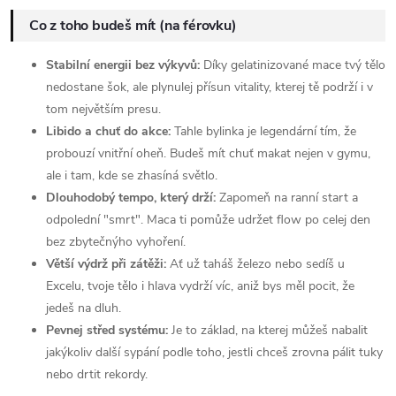
Co z toho budeš mít (na férovku)
Stabilní energii bez výkyvů:
Díky gelatinizované mace tvý tělo
nedostane šok, ale plynulej přísun vitality, kterej tě podrží i v
tom největším presu.
Libido a chuť do akce:
Tahle bylinka je legendární tím, že
probouzí vnitřní oheň. Budeš mít chuť makat nejen v gymu,
ale i tam, kde se zhasíná světlo.
Dlouhodobý tempo, který drží:
Zapomeň na ranní start a
odpolední "smrt". Maca ti pomůže udržet flow po celej den
bez zbytečnýho vyhoření.
Větší výdrž při zátěži:
Ať už taháš železo nebo sedíš u
Excelu, tvoje tělo i hlava vydrží víc, aniž bys měl pocit, že
jedeš na dluh.
Pevnej střed systému:
Je to základ, na kterej můžeš nabalit
jakýkoliv další sypání podle toho, jestli chceš zrovna pálit tuky
nebo drtit rekordy.