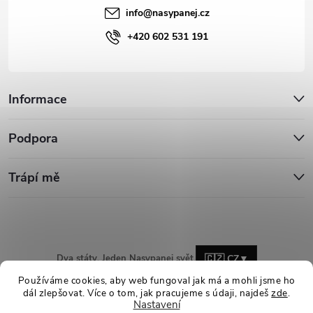
info
@
nasypanej.cz
+420 602 531 191
Informace
Podpora
Trápí mě
Dva státy. Jeden Nasypanej svět.
🇨🇿 CZ
▼
Používáme cookies, aby web fungoval jak má a mohli jsme ho
dál zlepšovat. Více o tom, jak pracujeme s údaji, najdeš
zde
.
Nastavení