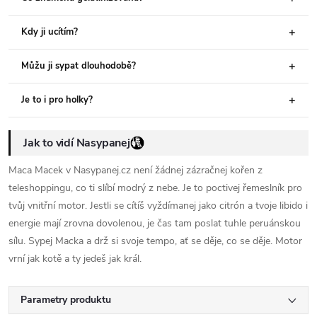
Kdy ji ucítím?
Můžu ji sypat dlouhodobě?
Je to i pro holky?
Jak to vidí Nasypanej
Maca Macek v Nasypanej.cz není žádnej zázračnej kořen z
teleshoppingu, co ti slíbí modrý z nebe. Je to poctivej řemeslník pro
tvůj vnitřní motor. Jestli se cítíš vyždímanej jako citrón a tvoje libido i
energie mají zrovna dovolenou, je čas tam poslat tuhle peruánskou
sílu. Sypej Macka a drž si svoje tempo, ať se děje, co se děje. Motor
vrní jak kotě a ty jedeš jak král.
Parametry produktu