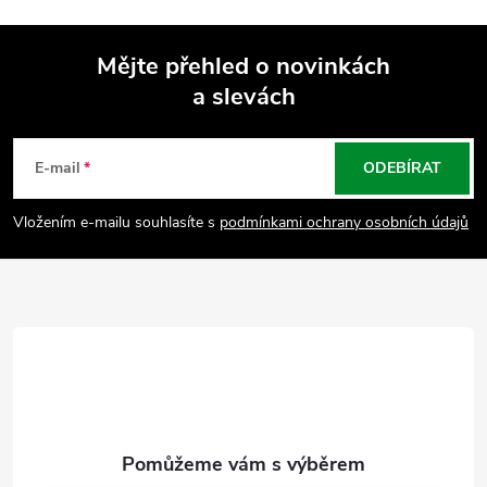
Mějte přehled o novinkách
a slevách
Z
á
E-mail
ODEBÍRAT
p
Vložením e-mailu souhlasíte s
podmínkami ochrany osobních údajů
a
t
í