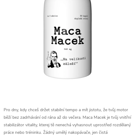
Pro dny, kdy chceš držet stabilní tempo a mít jistotu, že tvůj motor
běží bez zadrhávání od rána až do večera. Maca Macek je tvůj vnitřní
stabilizátor vitality, kterej tě nenechá vyhasnout uprostřed rozdělaný
práce nebo tréninku. Žádný umělý nakopávače, jen čistá