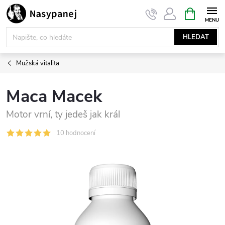
Přejít
NÁKUPNÍ
KOŠÍK
na
obsah
HLEDAT
Mužská vitalita
Maca Macek
Motor vrní, ty jedeš jak král
10 hodnocení