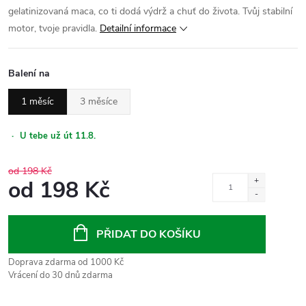
gelatinizovaná maca, co ti dodá výdrž a chuť do života. Tvůj stabilní
motor, tvoje pravidla.
Detailní informace
Balení na
1 měsíc
3 měsíce
·
U tebe už út 11.8.
od 198 Kč
od
198 Kč
Měrná
cena:
PŘIDAT DO KOŠÍKU
Doprava zdarma od 1000 Kč
Vrácení do 30 dnů zdarma