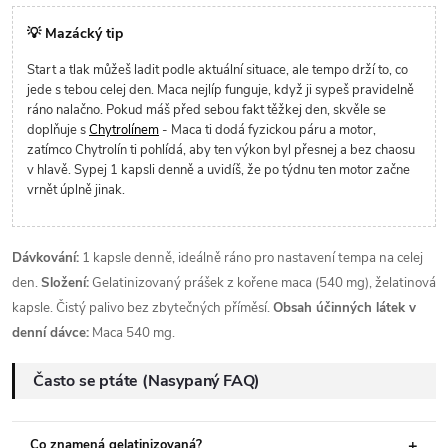
💡 Mazácký tip
Start a tlak můžeš ladit podle aktuální situace, ale tempo drží to, co
jede s tebou celej den. Maca nejlíp funguje, když ji sypeš pravidelně
ráno nalačno. Pokud máš před sebou fakt těžkej den, skvěle se
doplňuje s
Chytrolínem
- Maca ti dodá fyzickou páru a motor,
zatímco Chytrolín ti pohlídá, aby ten výkon byl přesnej a bez chaosu
v hlavě. Sypej 1 kapsli denně a uvidíš, že po týdnu ten motor začne
vrnět úplně jinak.
Dávkování:
1 kapsle denně, ideálně ráno pro nastavení tempa na celej
den.
Složení:
Gelatinizovaný prášek z kořene maca (540 mg), želatinová
kapsle. Čistý palivo bez zbytečných příměsí.
Obsah účinných látek v
denní dávce:
Maca 540 mg.
Často se ptáte (Nasypaný FAQ)
Co znamená gelatinizovaná?