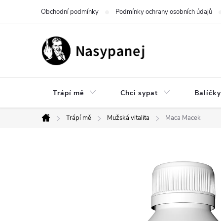
Přejít
Obchodní podmínky
Podmínky ochrany osobních údajů
na
obsah
Trápí mě
Chci sypat
Balíčky
Trápí mě
Mužská vitalita
Maca Macek
Domů