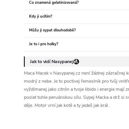
Co znamená gelatinizovaná?
Kdy ji ucítím?
Můžu ji sypat dlouhodobě?
Je to i pro holky?
Jak to vidí Nasypanej
Maca Macek v Nasypanej.cz není žádnej zázračnej koř
modrý z nebe. Je to poctivej řemeslník pro tvůj vnitřní
vyždímanej jako citrón a tvoje libido i energie mají
poslat tuhle peruánskou sílu. Sypej Macka a drž si s
děje. Motor vrní jak kotě a ty jedeš jak král.