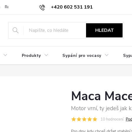
+420 602 531 191
Reklamace a vrácení
Obchodní sdělení
Hodnocení obchodu
HLEDAT
Produkty
Sypání pro vocasy
Syp
Maca Mac
Motor vrní, ty jedeš jak k
10 hodnocení
Pod
Pro dny, kdy chceš držet stabilní