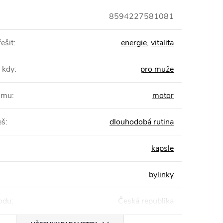
8594227581081
ešit
:
energie
,
vitalita
 kdy
:
pro muže
žimu
:
motor
eš
:
dlouhodobá rutina
kapsle
bylinky
odu
:
Česká republika