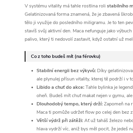
V systému vitality má tahle rostlina roli
stabilního 
Gelatinizovaná forma znamená, že je zbavená škrobů,
tělo ji využije do posledního miligramu. Je to ten p
stavíš svůj aktivní den. Maca nefunguje jako výbuch 
palivo, který ti nedovolí zastavit, když ostatní už m
Co z toho budeš mít (na férovku)
Stabilní energii bez výkyvů:
Díky gelatinizova
ale plynulej přísun vitality, kterej tě podrží i 
Libido a chuť do akce:
Tahle bylinka je legend
oheň. Budeš mít chuť makat nejen v gymu, ale 
Dlouhodobý tempo, který drží:
Zapomeň na ra
Maca ti pomůže udržet flow po celej den bez 
Větší výdrž při zátěži:
Ať už taháš železo nebo 
hlava vydrží víc, aniž bys měl pocit, že jedeš n