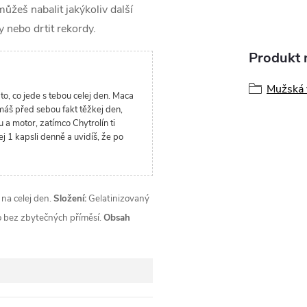
můžeš nabalit jakýkoliv další
y nebo drtit rekordy.
Produkt n
Mužská v
 to, co jede s tebou celej den. Maca
 máš před sebou fakt těžkej den,
 a motor, zatímco Chytrolín ti
j 1 kapsli denně a uvidíš, že po
na celej den.
Složení:
Gelatinizovaný
vo bez zbytečných příměsí.
Obsah