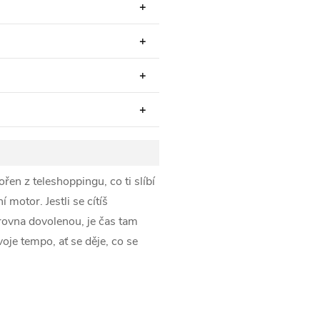
en z teleshoppingu, co ti slíbí
 motor. Jestli se cítíš
 zrovna dovolenou, je čas tam
voje tempo, ať se děje, co se