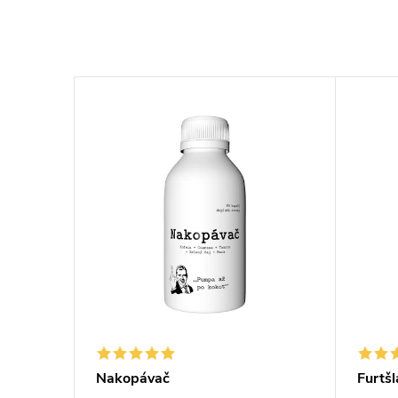
Nakopávač
Furtš