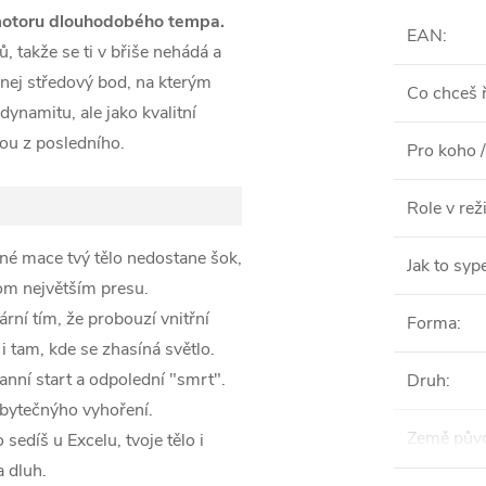
motoru dlouhodobého tempa.
EAN
:
 takže se ti v břiše nehádá a
evnej středový bod, na kterým
Co chceš ř
dynamitu, ale jako kvalitní
elou z posledního.
Pro koho /
Role v re
né mace tvý tělo nedostane šok,
Jak to syp
v tom největším presu.
ární tím, že probouzí vnitřní
Forma
:
i tam, kde se zhasíná světlo.
nní start a odpolední "smrt".
Druh
:
zbytečnýho vyhoření.
Země pův
sedíš u Excelu, tvoje tělo i
a dluh.