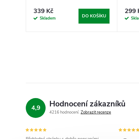
339 Kč
299 
DO KOŠÍKU
Skladem
Skl
Hodnocení zákazníků
4,9
4216 hodnocení
Zobrazit recenze
Přehledné stránky s dobře popsanými