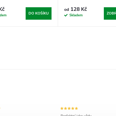
Kč
128 Kč
od
DO KOŠÍKU
ZOBR
adem
Skladem
Perfektní jako vždy