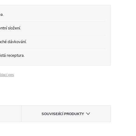
a.
tní složení.
ché dávkování.
stá receptura.
ídací pes
SOUVISEJÍCÍ PRODUKTY