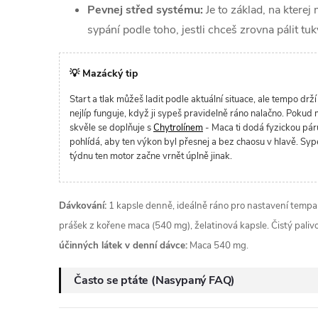
Pevnej střed systému:
Je to základ, na kterej 
sypání podle toho, jestli chceš zrovna pálit tuk
💡 Mazácký tip
Start a tlak můžeš ladit podle aktuální situace, ale tempo drží
nejlíp funguje, když ji sypeš pravidelně ráno nalačno. Pokud
skvěle se doplňuje s
Chytrolínem
- Maca ti dodá fyzickou páru
pohlídá, aby ten výkon byl přesnej a bez chaosu v hlavě. Sype
týdnu ten motor začne vrnět úplně jinak.
Dávkování:
1 kapsle denně, ideálně ráno pro nastavení tempa 
prášek z kořene maca (540 mg), želatinová kapsle. Čistý pali
účinných látek v denní dávce:
Maca 540 mg.
Často se ptáte (Nasypaný FAQ)