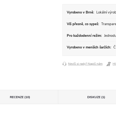
Vyrobeno v Brně:
Lokální výrob
Víš přesně, co sypeš:
Transparen
Pro každodenní režim:
Jednodu
Vyrobeno v menších šaržích:
Či
Nevíš si rady? Napiš nám
Hl
RECENZE (10)
DISKUZE (1)