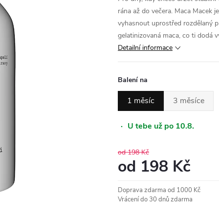
rána až do večera. Maca Macek je tv
vyhasnout uprostřed rozdělaný pr
gelatinizovaná maca, co ti dodá vý
Detailní informace
Balení na
1 měsíc
3 měsíce
·
U tebe už po 10.8.
od 198 Kč
od
198 Kč
Měrná
Doprava zdarma od 1000 Kč
cena:
Vrácení do 30 dnů zdarma