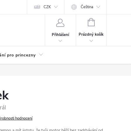
Kariéra
CZK
Čeština
NÁKUPNÍ
KOŠÍK
Prázdný košík
Přihlášení
ání pro princezny
ek
rál
robnosti hodnocení
 tempo a mít jistotu, že tvůj motor běží bez zadrhávání od