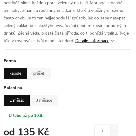
nestíháš hlídat každou porci zeleniny na talíři. Moringa je nabitá
aminokyselinami a rostlinnými látkami, který ti v běžným režimu
často chybí. Je to ten nejjednodušší způsob, jak do sebe nasypat
zelený základ bez složitýho vyvařování nebo mixování odporných
drinků. Žádná věda, prostě čistá příroda, co ti pohlídá vitalitu. Tvoje
tělo v rovnováze, tvůj denní standard.
Detailní informace
Forma
kapsle
prášek
Balení na
1 měsíc
3 měsíce
·
U tebe už po 10.8.
od
135 Kč