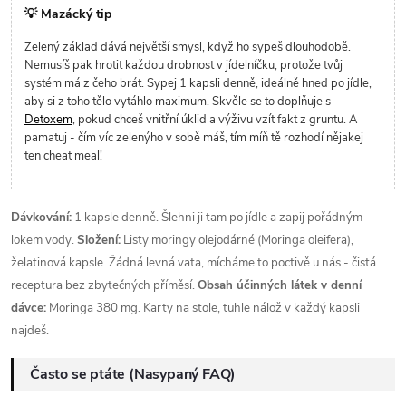
💡 Mazácký tip
Zelený základ dává největší smysl, když ho sypeš dlouhodobě.
Nemusíš pak hrotit každou drobnost v jídelníčku, protože tvůj
systém má z čeho brát. Sypej 1 kapsli denně, ideálně hned po jídle,
aby si z toho tělo vytáhlo maximum. Skvěle se to doplňuje s
Detoxem
, pokud chceš vnitřní úklid a výživu vzít fakt z gruntu. A
pamatuj - čím víc zelenýho v sobě máš, tím míň tě rozhodí nějakej
ten cheat meal!
Dávkování:
1 kapsle denně. Šlehni ji tam po jídle a zapij pořádným
lokem vody.
Složení:
Listy moringy olejodárné (Moringa oleifera),
želatinová kapsle. Žádná levná vata, mícháme to poctivě u nás - čistá
receptura bez zbytečných příměsí.
Obsah účinných látek v denní
dávce:
Moringa 380 mg. Karty na stole, tuhle nálož v každý kapsli
najdeš.
Často se ptáte (Nasypaný FAQ)