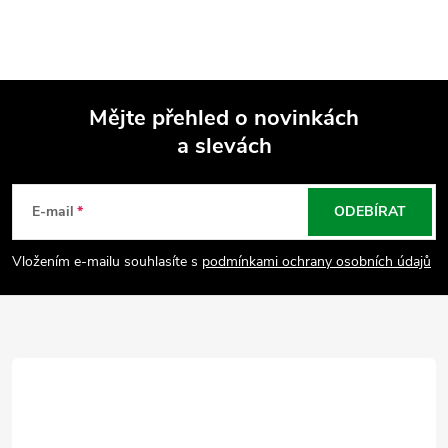
Mějte přehled o novinkách
a slevách
Z
á
E-mail
ODEBÍRAT
p
Vložením e-mailu souhlasíte s
podmínkami ochrany osobních údajů
a
t
í