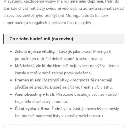
V systému každodenní výživy má roli
zeleného doplnění.
Patří do
dní, kdy chceš mít čistý svědomí vůči svýmu zdraví a srovnat základ
stravy bez zbytečnýho přemýšlení. Moringa ti dodá to, co v
supermarketu v regálech s pečivem fakt nenajdeš.
Co z toho budeš mít (na rovinu)
Zelená injekce vitality:
I když jíš jako prase, Moringa ti
pomůže ten nutriční deficit aspoň trochu srovnat.
Míň řešení, víc klidu:
Nemusíš bejt expert na výživu. Jedna
kapsle a máš v sobě zelený prvek vyřešenej.
Pramen mládí:
Rostlinný látky v Moringze tě nenechají
předčasně zrezivět. Budeš se cítit víc fresh a víc v tahu.
Aminokyseliny v hrsti:
Přirozeně obsahuje věci, ze kterých
tvoje tělo staví svaly i imunitu.
Čistá sypka z Brna:
Žádná vata, žádný chemický nesmysly.
Jen poctivě nadrcený listy v kapsli z našeho revíru.