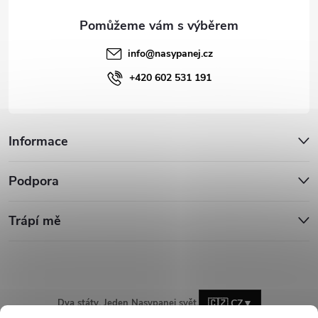
info
@
nasypanej.cz
+420 602 531 191
Informace
Podpora
Trápí mě
Dva státy. Jeden Nasypanej svět.
🇨🇿 CZ
▼