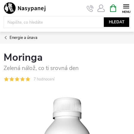
Přejít
NÁKUPNÍ
KOŠÍK
na
obsah
HLEDAT
Energie a únava
Moringa
Zelená nálož, co ti srovná den
7 hodnocení