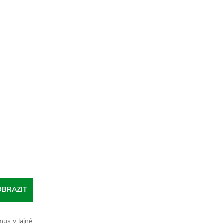
OBRAZIT
mus v lajně