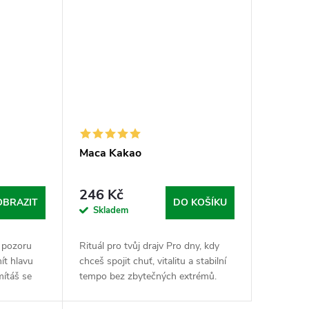
Maca Kakao
246 Kč
OBRAZIT
DO KOŠÍKU
Skladem
v pozoru
Rituál pro tvůj drajv Pro dny, kdy
ít hlavu
chceš spojit chuť, vitalitu a stabilní
ítáš se
tempo bez zbytečných extrémů.
dem.
Maca Kakao je v Nasypaným světě
 kofeinu
ten pravej chuťovej motor, kterej ti...