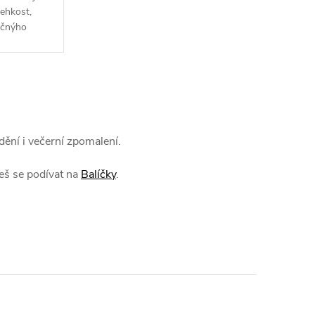
lehkost,
ečnýho
ného čaje
ktivními...
ění i večerní zpomalení.
eš se podívat na
Balíčky
.