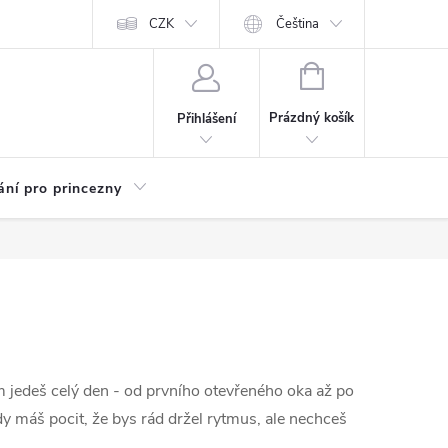
Kariéra
CZK
Čeština
NÁKUPNÍ
KOŠÍK
Prázdný košík
Přihlášení
ání pro princezny
ém jedeš celý den - od prvního otevřeného oka až po
dy máš pocit, že bys rád držel rytmus, ale nechceš