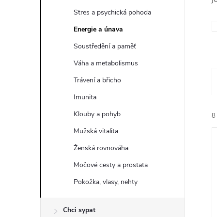
t
Stres a psychická pohoda
r
Energie a únava
Soustředění a paměť
a
Váha a metabolismus
n
Trávení a břicho
Imunita
n
Klouby a pohyb
8
í
Mužská vitalita
Ženská rovnováha
p
Močové cesty a prostata
a
Pokožka, vlasy, nehty
í
n
i
Chci sypat