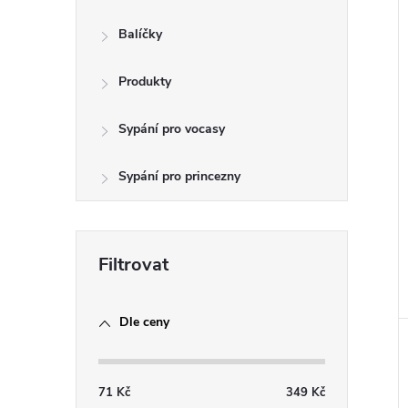
e
Balíčky
l
Produkty
Sypání pro vocasy
Sypání pro princezny
Dle ceny
71
Kč
349
Kč