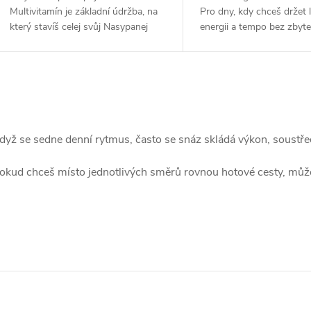
Multivitamín je základní údržba, na
Pro dny, kdy chceš držet 
který stavíš celej svůj Nasypanej
energii a tempo bez zbyt
režim. Je to ta pojistka, co drží věci
přepínání. Extrakt ze zele
pohromadě, když zrovna nemáš čas
je nabitej polyfenoly a bioa
řešit...
O
v
dyž se sedne denní rytmus, často se snáz skládá výkon, soustřed
okud chceš místo jednotlivých směrů rovnou hotové cesty, můž
á
d
a
c