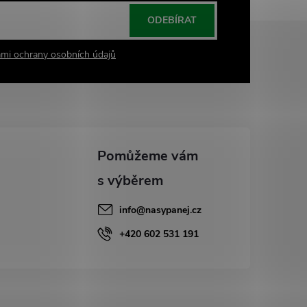
ODEBÍRAT
mi ochrany osobních údajů
info
@
nasypanej.cz
+420 602 531 191