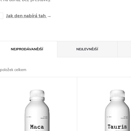
Jak den nabírá tah
→
Ř
NEJPRODÁVANĚJŠÍ
NEJLEVNĚJŠÍ
a
položek celkem
z
V
e
ý
n
p