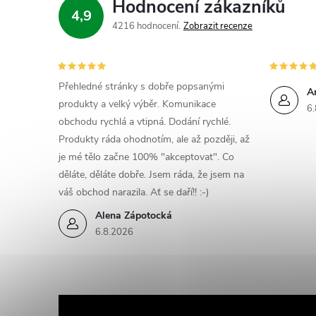
Hodnocení zákazníků
4,9
4216 hodnocení
Zobrazit recenze
r
Přehledné stránky s dobře popsanými
A
produkty a velký výběr. Komunikace
6.
obchodu rychlá a vtipná. Dodání rychlé.
Produkty ráda ohodnotím, ale až později, až
je mé tělo začne 100% "akceptovat". Co
děláte, děláte dobře. Jsem ráda, že jsem na
váš obchod narazila. Ať se daří!! :-)
Alena Zápotocká
6.8.2026
i