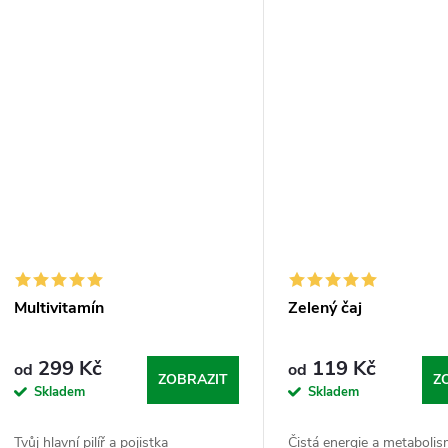
přímo ze semen...
Multivitamín
Zelený čaj
299 Kč
119 Kč
od
od
ZOBRAZIT
Z
Skladem
Skladem
Tvůj hlavní pilíř a pojistka
Čistá energie a metabolis