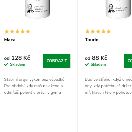
p
s
r
p
o
r
Maca
Taurin
d
o
128 Kč
88 Kč
od
od
u
ZOBRAZIT
Z
Skladem
Skladem
d
k
Stabilní drajv, výkon bez výpadků
Buď ve střehu, když o něc
u
Pro období, kdy máš naloženo a
dny, kdy potřebuješ drže
t
odmítáš polevit v práci, v gymu
mít hlavu i tělo v pohotov
k
nebo kdekoli jinde. Maca funguje
Taurin je tvůj vnitřní stabi
ů
jako tvůj vytrvalej parťák, kterej ti
napětí. Sypej tuhle amino
t
kryje...
měj...
ů