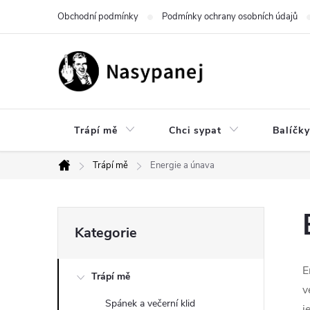
Přejít
Obchodní podmínky
Podmínky ochrany osobních údajů
na
obsah
Trápí mě
Chci sypat
Balíčky
Trápí mě
Energie a únava
Domů
P
Přeskočit
Kategorie
kategorie
o
E
Trápí mě
s
v
Spánek a večerní klid
j