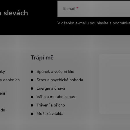
E-mail
a slevách
Vložením e-mailu souhlasíte s
podmínka
Trápí mě
nky
Spánek a večerní klid
y osobních
Stres a psychická pohoda
Energie a únava
ení
Váha a metabolismus
Trávení a břicho
odu
Mužská vitalita