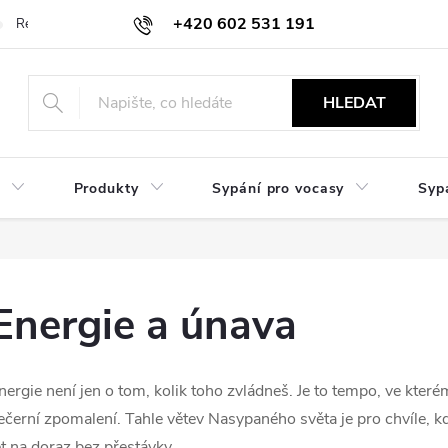
+420 602 531 191
Reklamace a vrácení
Obchodní sdělení
Hodnocení obchodu
HLEDAT
Produkty
Sypání pro vocasy
Syp
Energie a únava
nergie není jen o tom, kolik toho zvládneš. Je to tempo, ve kter
ečerní zpomalení. Tahle větev Nasypaného světa je pro chvíle, k
et na doraz bez přestávky.