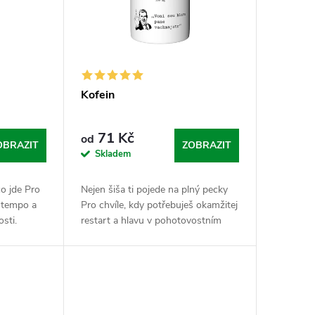
Kofein
71 Kč
od
OBRAZIT
ZOBRAZIT
Skladem
o jde Pro
Nejen šiša ti pojede na plný pecky
t tempo a
Pro chvíle, kdy potřebuješ okamžitej
osti.
restart a hlavu v pohotovostním
lizátor
režimu „alfa“. Kofein je tvůj
kyselinu a
nekompromisní startér, kterej tě
vykopne z...