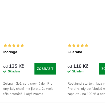
Moringa
Guarana
135 Kč
118 Kč
od
od
ZOBRAZIT
Z
Skladem
Skladem
Zelená nálož, co ti srovná den Pro
Rostlinnej startér, hlava 
dny, kdy chceš mít jistotu, že tvoje
Pro dny, kdy potřebuješ m
tělo nestrádá, i když zrovna
zapnutou na 100 % a odm
nestíháš hlídat každou porci
zdržovat pomalým rozjez
zeleniny na talíři. Moringa je nabitá...
Guarana je přírodní nálož