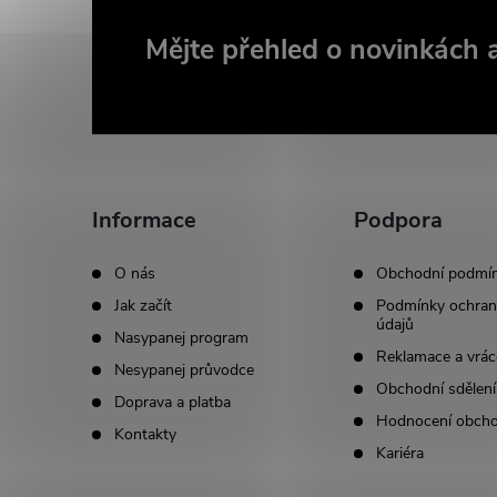
Z
Mějte přehled o novinkách
á
p
a
Informace
Podpora
t
O nás
Obchodní podmí
Jak začít
Podmínky ochran
í
údajů
Nasypanej program
Reklamace a vrác
Nesypanej průvodce
Obchodní sdělení
Doprava a platba
Hodnocení obch
Kontakty
Kariéra