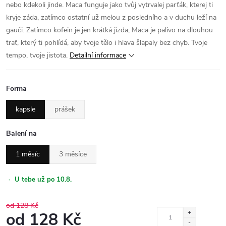
nebo kdekoli jinde. Maca funguje jako tvůj vytrvalej parťák, kterej ti
kryje záda, zatímco ostatní už melou z posledního a v duchu leží na
gauči. Zatímco kofein je jen krátká jízda, Maca je palivo na dlouhou
trať, který ti pohlídá, aby tvoje tělo i hlava šlapaly bez chyb. Tvoje
tempo, tvoje jistota.
Detailní informace
Forma
kapsle
prášek
Balení na
1 měsíc
3 měsíce
·
U tebe už po 10.8.
od 128 Kč
od
128 Kč