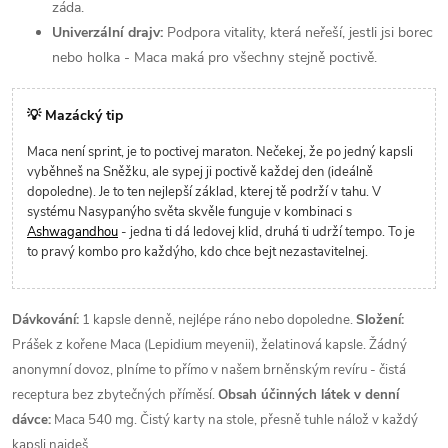
záda.
Univerzální drajv:
Podpora vitality, která neřeší, jestli jsi borec
nebo holka - Maca maká pro všechny stejně poctivě.
💡 Mazácký tip
Maca není sprint, je to poctivej maraton. Nečekej, že po jedný kapsli
vyběhneš na Sněžku, ale sypej ji poctivě každej den (ideálně
dopoledne). Je to ten nejlepší základ, kterej tě podrží v tahu. V
systému Nasypanýho světa skvěle funguje v kombinaci s
Ashwagandhou
- jedna ti dá ledovej klid, druhá ti udrží tempo. To je
to pravý kombo pro každýho, kdo chce bejt nezastavitelnej.
Dávkování:
1 kapsle denně, nejlépe ráno nebo dopoledne.
Složení:
Prášek z kořene Maca (Lepidium meyenii), želatinová kapsle. Žádný
anonymní dovoz, plníme to přímo v našem brněnským revíru - čistá
receptura bez zbytečných příměsí.
Obsah účinných látek v denní
dávce:
Maca 540 mg. Čistý karty na stole, přesně tuhle nálož v každý
kapsli najdeš.