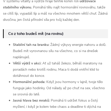
V systému vitality a výdrže hraje tenhle kořen roli
udržovače
stabilního výkonu.
Pomáhá tělu najít hormonální rovnováhu, takže
se cítíš líp, vypadáš líp a máš na všechno mnohem větší chuť. Žádná
divočina, jen čistá přírodní síla pro tvůj každej den.
Co z toho budeš mít (na rovinu)
Stabilní tah na branku:
Žádný výkyvy energie nahoru a dolů.
Budeš mít vyrovnanou sílu na všechno, co si na dnešek
naplánuješ.
Větší výdrž v akci:
Ať už taháš železo, běháš maratony na
poradách nebo krotíš rodinu, Maca ti dodá vnitřní klid to
dotáhnout do konce.
Hormonální pohoda:
Když jsou hormony v lajně, tvoje tělo
funguje jako hodinky. Od nálady až po chuť na sex, všechno
se srovná do latě.
Jasná hlava bez mraků:
Pomáhá ti udržet fokus a čistý
myšlení, i když je kolem tebe chaos a deadline ti dýchá na