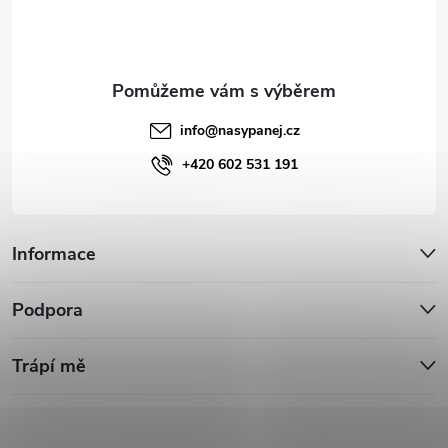
í
info
@
nasypanej.cz
+420 602 531 191
Informace
Podpora
Trápí mě