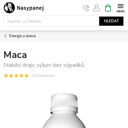
Přejít
NÁKUPNÍ
KOŠÍK
na
obsah
HLEDAT
Energie a únava
Maca
Stabilní drajv, výkon bez výpadků
10 hodnocení