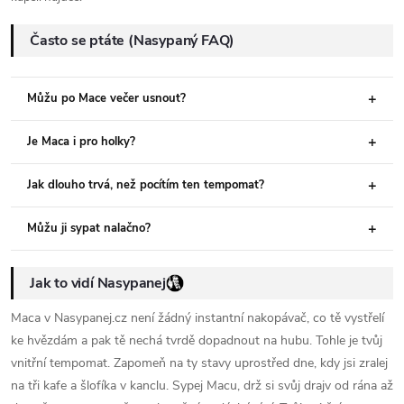
Často se ptáte (Nasypaný FAQ)
Můžu po Mace večer usnout?
Je Maca i pro holky?
Jak dlouho trvá, než pocítím ten tempomat?
Můžu ji sypat nalačno?
Jak to vidí Nasypanej
Maca v Nasypanej.cz není žádný instantní nakopávač, co tě vystřelí
ke hvězdám a pak tě nechá tvrdě dopadnout na hubu. Tohle je tvůj
vnitřní tempomat. Zapomeň na ty stavy uprostřed dne, kdy jsi zralej
na tři kafe a šlofíka v kanclu. Sypej Macu, drž si svůj drajv od rána až