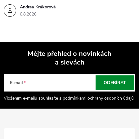
Andrea Krákorová
6.8.2026
Mějte přehled o novinkách
a slevách
Z
á
E-mail
ODEBÍRAT
p
Vložením e-mailu souhlasíte s
podmínkami ochrany osobních údajů
a
t