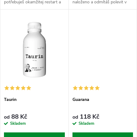
k
potřebuješ okamžitej restart a
naloženo a odmítáš polevit v
t
hlavu v pohotovostním režimu
práci, v gymu nebo kdekoli
t
„alfa“. Kofein je tvůj
jinde. Maca funguje jako tvůj
ů
nekompromisní startér, kterej
vytrvalej parťák, kterej ti kryje...
tě vykopne z...
ů
Taurin
Guarana
88 Kč
118 Kč
od
od
Skladem
Skladem