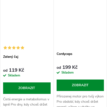
čas řešit...
Cordyceps
Zelený čaj
199 Kč
od
119 Kč
od
Skladem
Skladem
ZOBRAZIT
ZOBRAZIT
Přirozenej motor pro tvůj výkon
Čistá energie a metabolismus v
Pro období, kdy chceš držet
lajně Pro dny, kdy chceš držet
energii, výkon a vitalitu ve