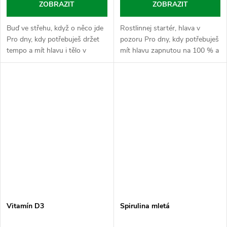
ZOBRAZIT
ZOBRAZIT
Buď ve střehu, když o něco jde
Rostlinnej startér, hlava v
Pro dny, kdy potřebuješ držet
pozoru Pro dny, kdy potřebuješ
tempo a mít hlavu i tělo v
mít hlavu zapnutou na 100 % a
pohotovosti. Taurin je tvůj
odmítáš se zdržovat pomalým
vnitřní stabilizátor napětí. Sypej
rozjezdem. Guarana je přírodní
tuhle aminokyselinu a měj...
nálož kofeinu přímo ze semen...
Vitamín D3
Spirulina mletá