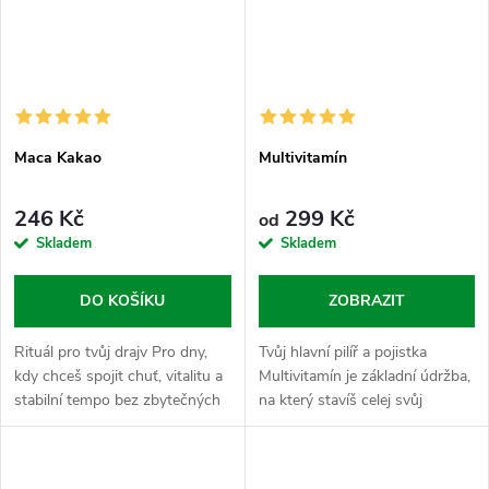
Maca Kakao
Multivitamín
246 Kč
299 Kč
od
Skladem
Skladem
DO KOŠÍKU
ZOBRAZIT
Rituál pro tvůj drajv Pro dny,
Tvůj hlavní pilíř a pojistka
kdy chceš spojit chuť, vitalitu a
Multivitamín je základní údržba,
stabilní tempo bez zbytečných
na který stavíš celej svůj
extrémů. Maca Kakao je v
Nasypanej režim. Je to ta
Nasypaným světě ten pravej
pojistka, co drží věci
chuťovej motor, kterej ti...
pohromadě, když zrovna nemáš