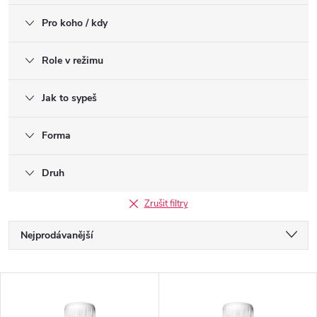
Pro koho / kdy
Role v režimu
Jak to sypeš
Forma
Druh
Zrušit filtry
Ř
Nejprodávanější
a
Nejlevnější
V
Nejdražší
z