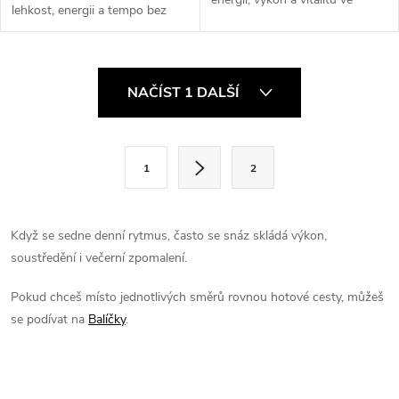
lehkost, energii a tempo bez
stabilním tempu, aniž bys po
zbytečnýho přepínání. Extrakt
obědě hledal nejbližší postel.
ze zeleného čaje je nabitej
Cordyceps je v Nasypaným...
polyfenoly a bioaktivními...
O
NAČÍST 1 DALŠÍ
v
l
S
1
2
t
á
r
d
á
Když se sedne denní rytmus, často se snáz skládá výkon,
a
n
soustředění i večerní zpomalení.
k
c
Pokud chceš místo jednotlivých směrů rovnou hotové cesty, můžeš
o
se podívat na
Balíčky
.
í
v
á
p
n