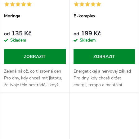
Moringa
B-komplex
135 Kč
199 Kč
od
od
Skladem
Skladem
ZOBRAZIT
ZOBRAZIT
Zelená nálož, co ti srovná den
Energetickej a nervovej základ
Pro dny, kdy chceš mít jistotu,
Pro dny, kdy chceš držet
že tvoje tělo nestrádá, i když
energii, tempo a mentální
zrovna nestíháš hlídat každou
stabilitu od rána do večera bez
porci zeleniny na talíři. Moringa
zbytečných výpadků. B-
je nabitá...
komplex v Nasypaným světě
hraje roli...