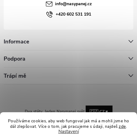
info
@
nasypanej.cz
+420 602 531 191
Informace
Podpora
Trápí mě
Dva státy. Jeden Nasypanej svět.
🇨🇿 CZ
▼
Používáme cookies, aby web fungoval jak má a mohli jsme ho
dál zlepšovat. Více o tom, jak pracujeme s údaji, najdeš
zde
.
Nastavení