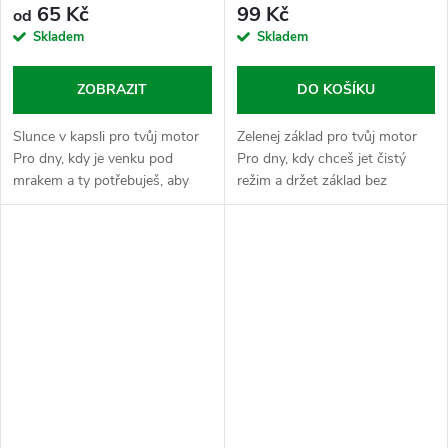
65 Kč
99 Kč
od
Skladem
Skladem
ZOBRAZIT
DO KOŠÍKU
Slunce v kapsli pro tvůj motor
Zelenej základ pro tvůj motor
Pro dny, kdy je venku pod
Pro dny, kdy chceš jet čistý
mrakem a ty potřebuješ, aby
režim a držet základ bez
tvoje tělo šlapalo jako hodinky.
zbytečností a chemických
Vitamín D3 je malej krok pro
nesmyslů. Spirulina je jedna z
člověka, ale velkej skok pro...
nejstarších forem života na
Zemi a v...