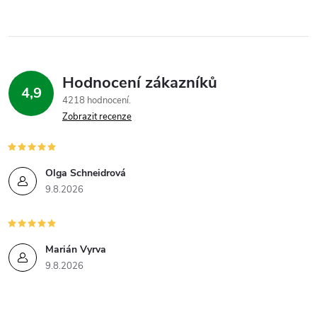
r
í
v
k
Hodnocení zákazníků
y
4,9
4218 hodnocení
v
Zobrazit recenze
ý
p
Olga Schneidrová
9.8.2026
i
s
Marián Vyrva
u
9.8.2026