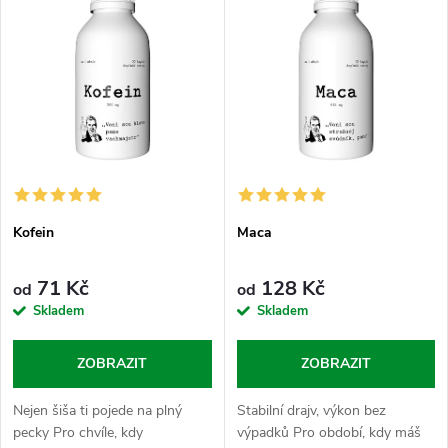
ý
Abecedně
e
p
n
i
í
s
p
p
r
Kofein
Maca
r
o
71 Kč
128 Kč
od
od
o
Skladem
Skladem
d
d
ZOBRAZIT
ZOBRAZIT
u
u
Nejen šiša ti pojede na plný
Stabilní drajv, výkon bez
k
pecky Pro chvíle, kdy
výpadků Pro období, kdy máš