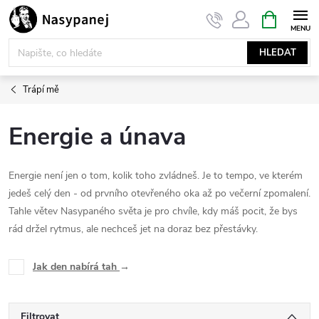
Přejít
NÁKUPNÍ
KOŠÍK
na
obsah
HLEDAT
Trápí mě
Energie a únava
Energie není jen o tom, kolik toho zvládneš. Je to tempo, ve kterém
jedeš celý den - od prvního otevřeného oka až po večerní zpomalení.
Tahle větev Nasypaného světa je pro chvíle, kdy máš pocit, že bys
rád držel rytmus, ale nechceš jet na doraz bez přestávky.
Jak den nabírá tah
→
Filtrovat