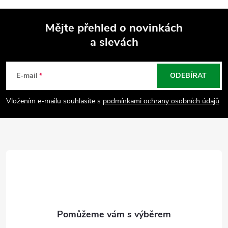
Mějte přehled o novinkách
a slevách
Z
á
E-mail
ODEBÍRAT
p
Vložením e-mailu souhlasíte s
podmínkami ochrany osobních údajů
a
t
í