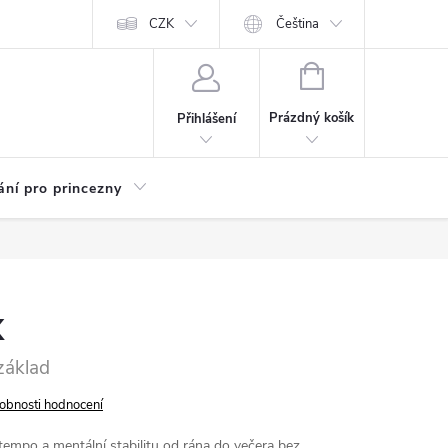
Kariéra
CZK
Čeština
NÁKUPNÍ
KOŠÍK
Prázdný košík
Přihlášení
ání pro princezny
x
základ
obnosti hodnocení
 tempo a mentální stabilitu od rána do večera bez