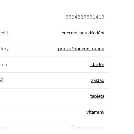
8594227581418
ešit
:
energie
,
soustředění
 kdy
:
pro každodenní rutinu
žimu
:
startér
eš
:
základ
tableta
vitamíny
odu
:
Česká republika