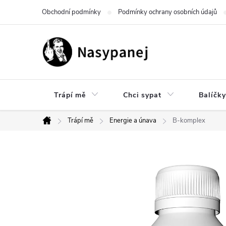
Přejít
Obchodní podmínky
Podmínky ochrany osobních údajů
na
obsah
Trápí mě
Chci sypat
Balíčky
Trápí mě
Energie a únava
B-komplex
Domů