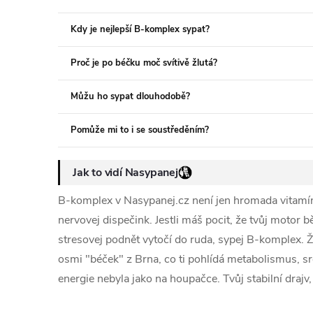
Kdy je nejlepší B-komplex sypat?
Proč je po béčku moč svítivě žlutá?
Můžu ho sypat dlouhodobě?
Pomůže mi to i se soustředěním?
Jak to vidí Nasypanej
B-komplex v Nasypanej.cz není jen hromada vitamínů,
nervovej dispečink. Jestli máš pocit, že tvůj motor bě
stresovej podnět vytočí do ruda, sypej B-komplex. Ž
osmi "béček" z Brna, co ti pohlídá metabolismus, sro
energie nebyla jako na houpačce. Tvůj stabilní drajv, t