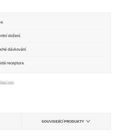
a.
tní složení.
ché dávkování.
stá receptura.
ídací pes
SOUVISEJÍCÍ PRODUKTY