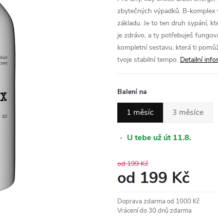
zbytečných výpadků. B-komplex v
základu. Je to ten druh sypání, kt
je zdrávo, a ty potřebuješ fungov
kompletní sestavu, která ti pomůže
tvoje stabilní tempo.
Detailní inf
Balení na
1 měsíc
3 měsíce
·
U tebe už út 11.8.
od 199 Kč
od
199 Kč
Měrná
Doprava zdarma od 1000 Kč
cena:
Vrácení do 30 dnů zdarma