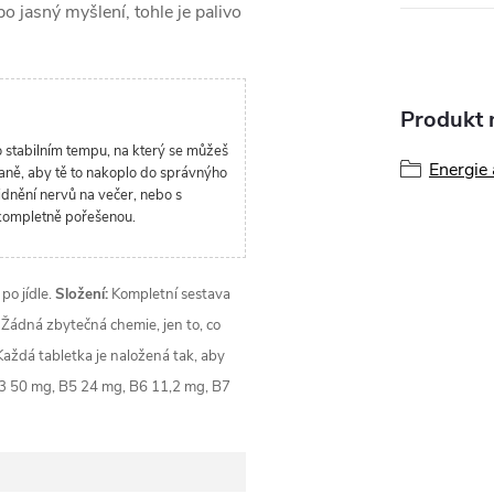
 jasný myšlení, tohle je palivo
Produkt n
o stabilním tempu, na který se můžeš
Energie
daně, aby tě to nakoplo do správnýho
lidnění nervů na večer, nebo s
u kompletně pořešenou.
po jídle.
Složení:
Kompletní sestava
. Žádná zbytečná chemie, jen to, co
aždá tabletka je naložená tak, aby
3 50 mg, B5 24 mg, B6 11,2 mg, B7