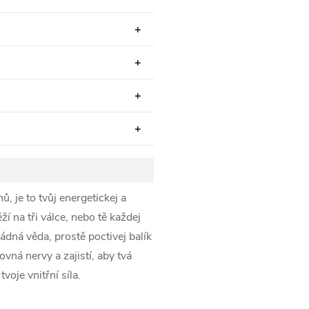
 je to tvůj energetickej a
ží na tři válce, nebo tě každej
ádná věda, prostě poctivej balík
vná nervy a zajistí, aby tvá
voje vnitřní síla.