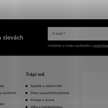
E-mail
a slevách
Vložením e-mailu souhlasíte s
podmínka
Trápí mě
nky
Spánek a večerní klid
y osobních
Stres a psychická pohoda
Energie a únava
ení
Váha a metabolismus