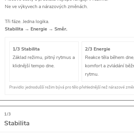
Ne ve výkyvech a nárazových změnách.
Tři fáze. Jedna logika.
Stabilita → Energie → Směr.
1/3 Stabilita
2/3 Energie
Základ režimu, pitný rytmus a
Reakce těla během dne
klidnější tempo dne.
komfort a zvládání bě
rytmu.
Pravidlo: jednodušší režim bývá pro tělo přehlednější než nárazové změ
1/3
Stabilita