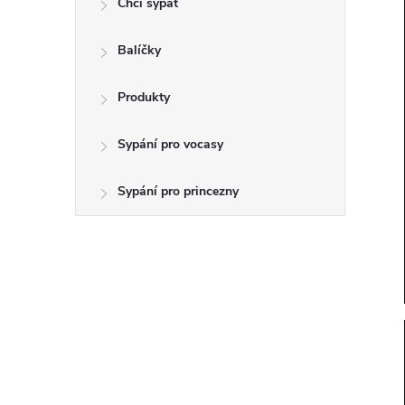
Chci sypat
t
Balíčky
r
a
Produkty
n
Sypání pro vocasy
n
Sypání pro princezny
í
p
a
n