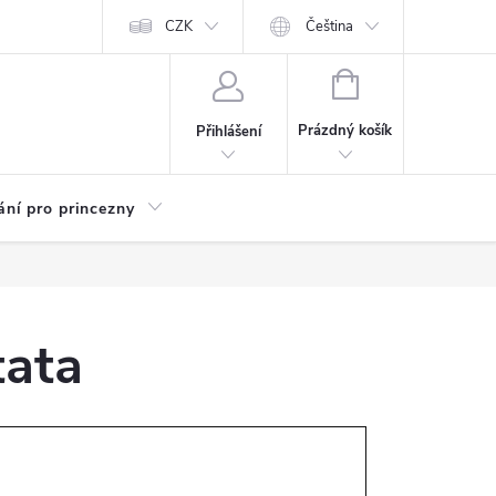
Kariéra
CZK
Čeština
NÁKUPNÍ
KOŠÍK
Prázdný košík
Přihlášení
ání pro princezny
tata