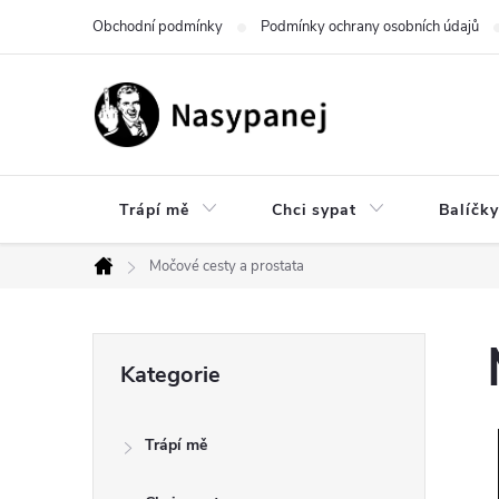
Přejít
Obchodní podmínky
Podmínky ochrany osobních údajů
na
obsah
Trápí mě
Chci sypat
Balíčky
Močové cesty a prostata
Domů
P
Přeskočit
Kategorie
kategorie
o
Trápí mě
s