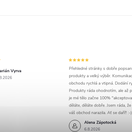
Přehledné stránky s dobře popsa
arián Vyrva
produkty a velký výběr. Komunika
8.2026
obchodu rychlá a vtipná. Dodání ry
Produkty ráda ohodnotím, ale až p
je mé tělo začne 100% "akceptova
děláte, děláte dobře. Jsem ráda, ž
váš obchod narazila. Ať se daří!! :-)
Alena Zápotocká
6.8.2026