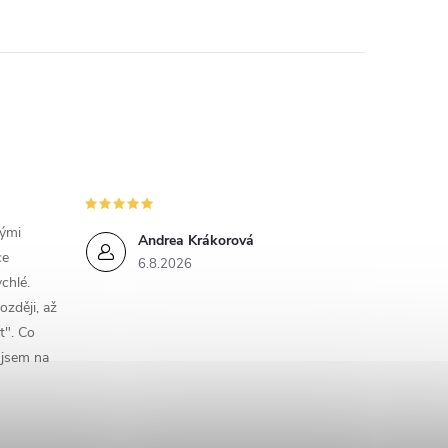
nými
Andrea Krákorová
ce
6.8.2026
chlé.
ozději, až
t". Co
e jsem na