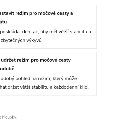
astavit režim pro močové cesty a
atu
 poskládat den tak, aby měl větší stabilitu a
zbytečných výkyvů.
i udržet režim pro močové cesty
hodobě
odobý pohled na režim, který může
at držet větší stabilitu a každodenní klid.
o hloubky.