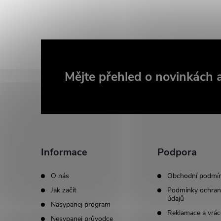
Z
Mějte přehled o novinkách
á
p
a
Informace
Podpora
t
O nás
Obchodní podmí
Jak začít
Podmínky ochran
í
údajů
Nasypanej program
Reklamace a vrác
Nesypanej průvodce