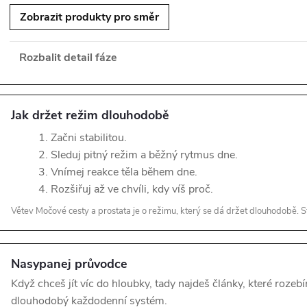
Zobrazit produkty pro směr
Rozbalit detail fáze
Jak držet režim dlouhodobě
Začni stabilitou.
Sleduj pitný režim a běžný rytmus dne.
Vnímej reakce těla během dne.
Rozšiřuj až ve chvíli, kdy víš proč.
Větev Močové cesty a prostata je o režimu, který se dá držet dlouhodobě. St
Nasypanej průvodce
Když chceš jít víc do hloubky, tady najdeš články, které rozebí
dlouhodobý každodenní systém.