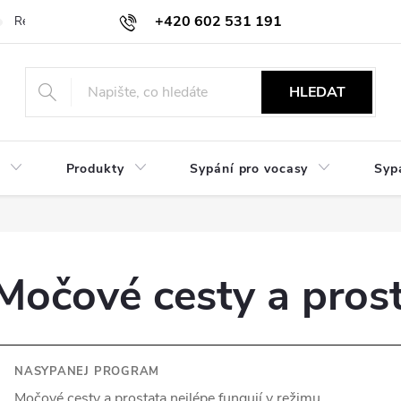
+420 602 531 191
Reklamace a vrácení
Obchodní sdělení
Hodnocení obchodu
HLEDAT
Produkty
Sypání pro vocasy
Syp
Močové cesty a pros
NASYPANEJ PROGRAM
Močové cesty a prostata nejlépe fungují v režimu.