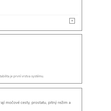
+
abilita je první vrstva systému.
rají močové cesty, prostatu, pitný režim a