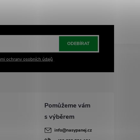
ODEBÍRAT
mi ochrany osobních údajů
info
@
nasypanej.cz