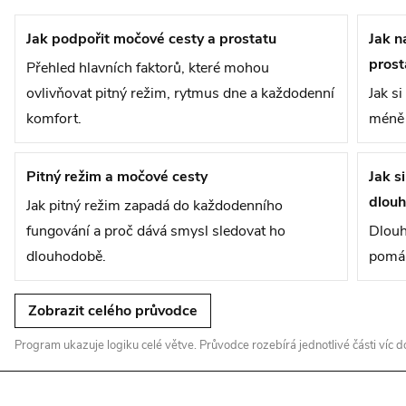
Jak podpořit močové cesty a prostatu
Jak n
prost
Přehled hlavních faktorů, které mohou
ovlivňovat pitný režim, rytmus dne a každodenní
Jak si
komfort.
méně 
Pitný režim a močové cesty
Jak s
dlou
Jak pitný režim zapadá do každodenního
fungování a proč dává smysl sledovat ho
Dlouh
dlouhodobě.
pomáh
Zobrazit celého průvodce
Program ukazuje logiku celé větve. Průvodce rozebírá jednotlivé části víc d