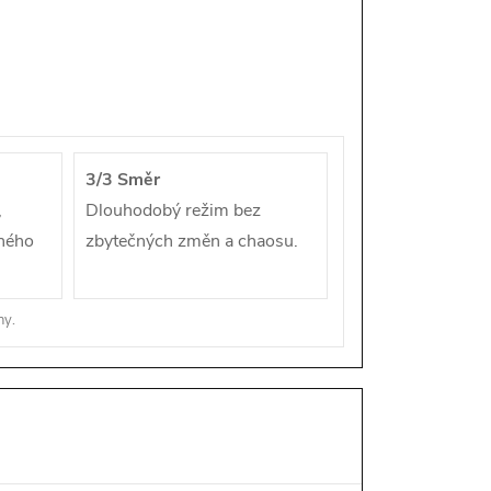
3/3 Směr
,
Dlouhodobý režim bez
žného
zbytečných změn a chaosu.
ny.