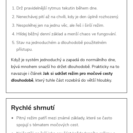
Drž pravidelnější rytmus tekutin během dne.
Nenechávej pití až na chvíli, kdy je den úplně rozhozený.
Nespoléhej jen na jednu věc, ale řeš i širší režim.
Hlídej běžný denní základ a menší chaos ve fungování.
Stav na jednoduchém a dlouhodobě použitelném
přístupu.
Když je systém jednoduchý a zapadá do normálního dne,
bývá mnohem snazší ho držet dlouhodobě. Prakticky na to
navazuje i článek
Jak si udržet režim pro močové cesty
dlouhodobě
, který tuhle část rozebírá do větší hloubky.
Rychlé shrnutí
Pitný režim patří mezi známé základy, které se často
spojují s tématem močových cest.