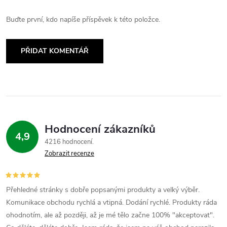
Buďte první, kdo napíše příspěvek k této položce.
PŘIDAT KOMENTÁŘ
Hodnocení zákazníků
4,9
4216 hodnocení
Zobrazit recenze
Přehledné stránky s dobře popsanými produkty a velký výběr.
Komunikace obchodu rychlá a vtipná. Dodání rychlé. Produkty ráda
ohodnotím, ale až později, až je mé tělo začne 100% "akceptovat".