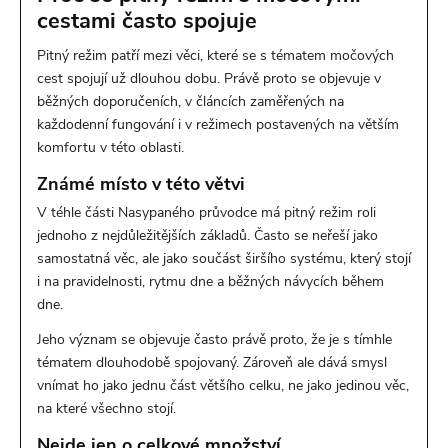
cestami často spojuje
Pitný režim patří mezi věci, které se s tématem močových
cest spojují už dlouhou dobu. Právě proto se objevuje v
běžných doporučeních, v článcích zaměřených na
každodenní fungování i v režimech postavených na větším
komfortu v této oblasti.
Známé místo v této větvi
V téhle části Nasypaného průvodce má pitný režim roli
jednoho z nejdůležitějších základů. Často se neřeší jako
samostatná věc, ale jako součást širšího systému, který stojí
i na pravidelnosti, rytmu dne a běžných návycích během
dne.
Jeho význam se objevuje často právě proto, že je s tímhle
tématem dlouhodobě spojovaný. Zároveň ale dává smysl
vnímat ho jako jednu část většího celku, ne jako jedinou věc,
na které všechno stojí.
Nejde jen o celkové množství