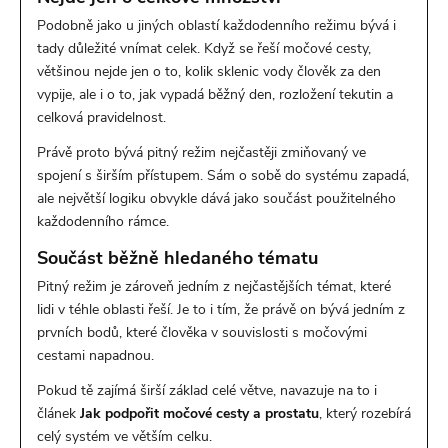
Podobně jako u jiných oblastí každodenního režimu bývá i
tady důležité vnímat celek. Když se řeší močové cesty,
většinou nejde jen o to, kolik sklenic vody člověk za den
vypije, ale i o to, jak vypadá běžný den, rozložení tekutin a
celková pravidelnost.
Právě proto bývá pitný režim nejčastěji zmiňovaný ve
spojení s širším přístupem. Sám o sobě do systému zapadá,
ale největší logiku obvykle dává jako součást použitelného
každodenního rámce.
Součást běžně hledaného tématu
Pitný režim je zároveň jedním z nejčastějších témat, které
lidi v téhle oblasti řeší. Je to i tím, že právě on bývá jedním z
prvních bodů, které člověka v souvislosti s močovými
cestami napadnou.
Pokud tě zajímá širší základ celé větve, navazuje na to i
článek
Jak podpořit močové cesty a prostatu
, který rozebírá
celý systém ve větším celku.