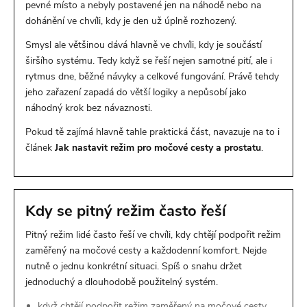
pevné místo a nebyly postavené jen na náhodě nebo na
dohánění ve chvíli, kdy je den už úplně rozhozený.
Smysl ale většinou dává hlavně ve chvíli, kdy je součástí
širšího systému. Tedy když se řeší nejen samotné pití, ale i
rytmus dne, běžné návyky a celkové fungování. Právě tehdy
jeho zařazení zapadá do větší logiky a nepůsobí jako
náhodný krok bez návaznosti.
Pokud tě zajímá hlavně tahle praktická část, navazuje na to i
článek
Jak nastavit režim pro močové cesty a prostatu
.
Kdy se pitný režim často řeší
Pitný režim lidé často řeší ve chvíli, kdy chtějí podpořit režim
zaměřený na močové cesty a každodenní komfort. Nejde
nutně o jednu konkrétní situaci. Spíš o snahu držet
jednoduchý a dlouhodobě použitelný systém.
když chtějí podpořit režim zaměřený na močové cesty