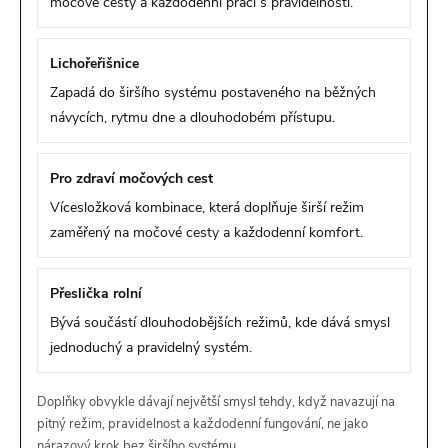
močové cesty a každodenní práci s pravidelností.
Lichořeřišnice
Zapadá do širšího systému postaveného na běžných
návycích, rytmu dne a dlouhodobém přístupu.
Pro zdraví močových cest
Vícesložková kombinace, která doplňuje širší režim
zaměřený na močové cesty a každodenní komfort.
Přeslička rolní
Bývá součástí dlouhodobějších režimů, kde dává smysl
jednoduchý a pravidelný systém.
Doplňky obvykle dávají největší smysl tehdy, když navazují na
pitný režim, pravidelnost a každodenní fungování, ne jako
nárazový krok bez širšího systému.