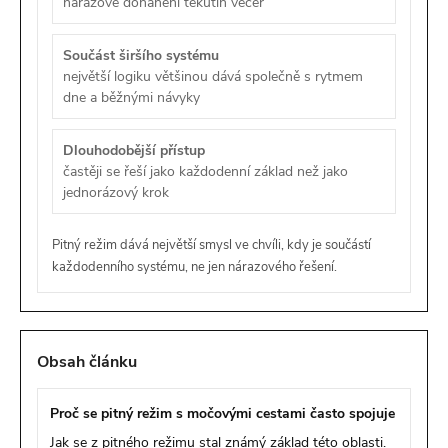
nárazové dohánění tekutin večer
Součást širšího systému
největší logiku většinou dává společně s rytmem
dne a běžnými návyky
Dlouhodobější přístup
častěji se řeší jako každodenní základ než jako
jednorázový krok
Pitný režim dává největší smysl ve chvíli, kdy je součástí
každodenního systému, ne jen nárazového řešení.
Obsah článku
Proč se pitný režim s močovými cestami často spojuje
Jak se z pitného režimu stal známý základ této oblasti.