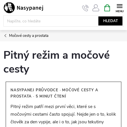
Přejít
NÁKUPNÍ
KOŠÍK
na
obsah
HLEDAT
Močové cesty a prostata
Pitný režim a močové
cesty
NASYPANEJ PRŮVODCE · MOČOVÉ CESTY A
PROSTATA · 5 MINUT ČTENÍ
Pitný režim patří mezi první věci, které se s
močovými cestami často spojují. Nejde jen o to, kolik
člověk za den vypije, ale i o to, jak jsou tekutiny