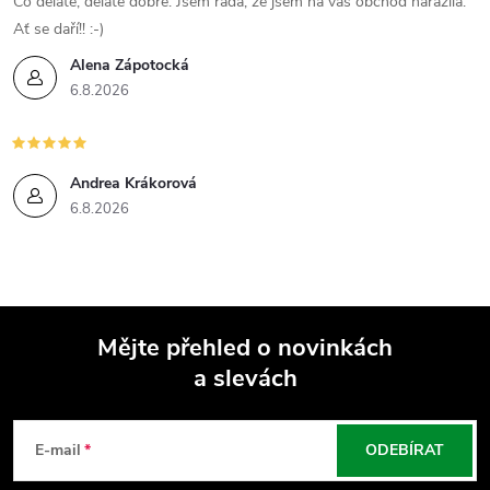
Co děláte, děláte dobře. Jsem ráda, že jsem na váš obchod narazila.
Ať se daří!! :-)
Alena Zápotocká
6.8.2026
Andrea Krákorová
6.8.2026
Mějte přehled o novinkách
a slevách
Z
á
E-mail
ODEBÍRAT