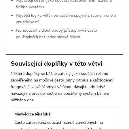
Nejčastěji se řeší jako součást každodenního režimu a
širšího systému.
Největší logiku většinou dává ve spojení s rytmem dne a
pravidelností.
Jednoduchý a dlouhodobý přístup bývá často
použitelnější než jednorázové řešení.
Související doplňky v této větvi
Některé doplňky se běžně zařazují jako součást režimu
zaměřeného na močové cesty, pitný rytmus a každodenní
fungování. Největší smysl většinou dávají tehdy, když
navazují na pravidelnost a na použitelný systém během
běžného dne.
Medvědice lékařská
Často zařazovaná součást režimů zaměřených na