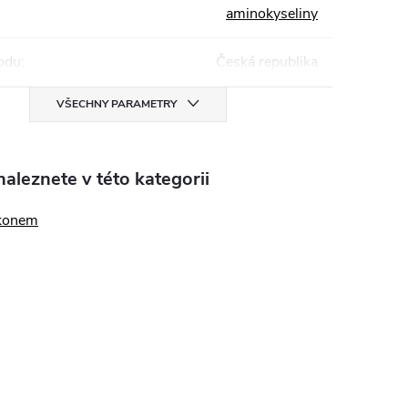
aminokyseliny
odu
:
Česká republika
VŠECHNY PARAMETRY
aleznete v této kategorii
konem