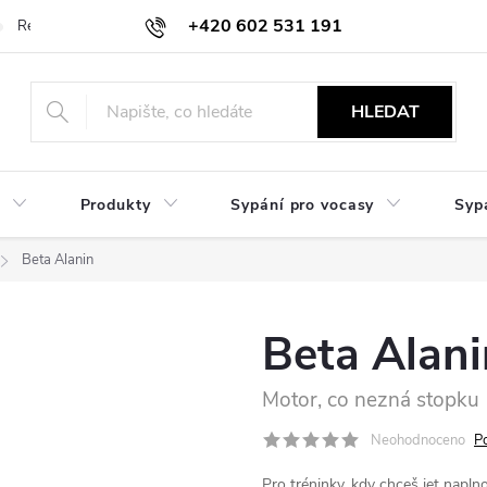
+420 602 531 191
Reklamace a vrácení
Obchodní sdělení
Hodnocení obchodu
HLEDAT
Produkty
Sypání pro vocasy
Syp
Beta Alanin
Beta Alani
Motor, co nezná stopku
Neohodnoceno
P
Pro tréninky, kdy chceš jet naplno