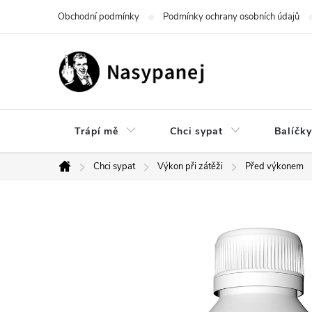
Přejít
Obchodní podmínky
Podmínky ochrany osobních údajů
na
obsah
Trápí mě
Chci sypat
Balíčky
Chci sypat
Výkon při zátěži
Před výkonem
Domů