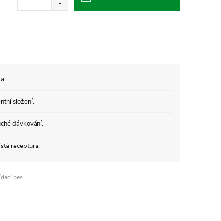
a.
tní složení.
ché dávkování.
stá receptura.
ídací pes