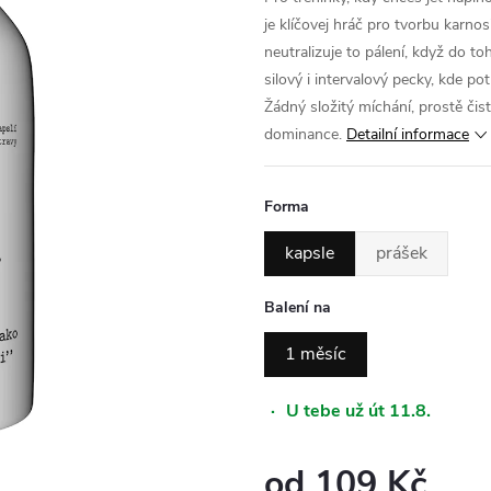
je klíčovej hráč pro tvorbu karnosi
neutralizuje to pálení, když do t
silový i intervalový pecky, kde po
Žádný složitý míchání, prostě čist
dominance.
Detailní informace
Forma
kapsle
prášek
Balení na
1 měsíc
·
U tebe už út 11.8.
od
109 Kč