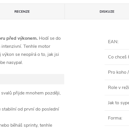
RECENZE
DISKUZE
ru před výkonem.
Hodí se do
EAN
:
a intenzivní. Tenhle motor
výkon se neopírá o to, jak jsi
Co chceš ř
ebe nasypal.
Pro koho /
Role v re
 svalů přijde mnohem později,
Jak to syp
stabilní od první do poslední
Forma
:
nebo běháš sprinty, tenhle