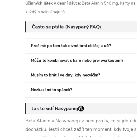
účinných látek v denní dávce:
Beta Alanin 540 mg. Karty na st
každým balení najdeš.
Často se ptáte (Nasypaný FAQ)
Proč mě po tom tak divně brní obličej a uši?
Můžu to kombinovat s kafe nebo pre-workoutem?
Musím to brát i ve dny, kdy necvičím?
Nezkazí mi to spánek?
Jak to vidí Nasypanej
Beta Alanin v Nasypanej.cz není pro ty, co si jdou
docházku. Jestli chceš zažít ten moment, kdy tvoje sv