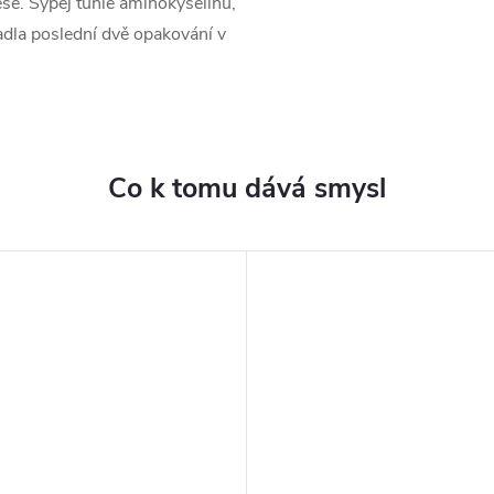
ese. Sypej tuhle aminokyselinu,
adla poslední dvě opakování v
Co k tomu dává smysl