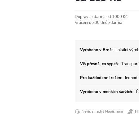
Měrná
cena:
Doprava zdarma od 1000 Kč
Vrácení do 30 dnů zdarma
Vyrobeno v Brně:
Lokální výrob
Víš přesně, co sypeš:
Transparen
Pro každodenní režim:
Jednodu
Vyrobeno v menších šaržích:
Či
Nevíš si rady? Napiš nám
Hl