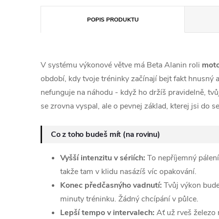
POPIS PRODUKTU
V systému výkonové větve má Beta Alanin roli
moto
období, kdy tvoje tréninky začínají bejt fakt hnusný 
nefunguje na náhodu - když ho držíš pravidelně, tvůj 
se zrovna vyspal, ale o pevnej základ, kterej jsi do s
Co z toho budeš mít (na rovinu)
Vyšší intenzitu v sériích:
To nepříjemný pálení
takže tam v klidu nasázíš víc opakování.
Konec předčasnýho vadnutí:
Tvůj výkon bude 
minuty tréninku. Žádný chcípání v půlce.
Lepší tempo v intervalech:
Ať už rveš železo 