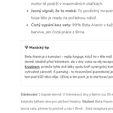
motor tě podrží v maximálních otáčkách.
Jasný signál, že to maká:
To pověstný mravenč
tvoje tělo je ready na pořádnou nálož.
Čistý sypání bez vaty:
99% Beta Alanin v každ
barviva, jen čistá práce z Brna.
💡 Mazácký tip
Beta Alanin je o kumulaci – nejlíp funguje, když ho v těle má
denně, ideálně před tréninkem, ale v dny volna na něj nezapo
Kreatinem
, protože tyhle dvě látky spolu tvoří synergický kombo
vytrvalost zároveň. A pamatuj - to mravenčení (parestezie) je
tam pod kůží něco děje. Užívej si ten pocit, je to startovací pov
Dávkování:
1 kapsle denně. V tréninkový dny ji šlehni cca 30 
kdykoliv během dne pro udržení hladiny.
Složení:
Beta Alanin 
levná vata, plníme to poctivě u nás v Brně - čistá receptura p