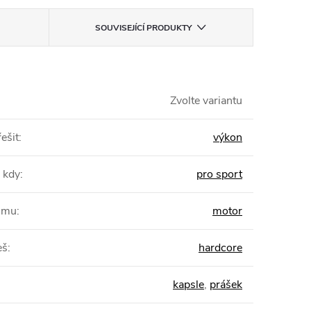
SOUVISEJÍCÍ PRODUKTY
Zvolte variantu
ešit
:
výkon
 kdy
:
pro sport
žimu
:
motor
eš
:
hardcore
kapsle
,
prášek