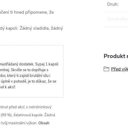
Druh
:
ení ti hned připomene, že
Země pův
ý kapsli. Žádný sladidla, žádný
Produkt n
š nastřádaný dostatek. Sypej 1 kapsli
Před vý
mínej. Skvěle se to doplňuje s
, který ti zajistí brutální sílu i
 úplně v pohodě, je to důkaz, že se
el k akci!
minut před akcí, v netréninkový
(99 %), želatinová kapsle. Žádná
ro tvůj maximální výkon.
Obsah