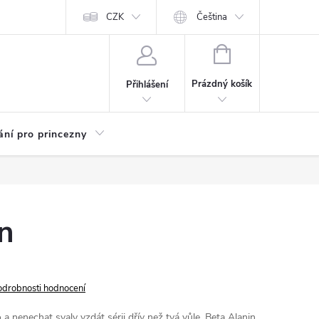
Kariéra
CZK
Čeština
NÁKUPNÍ
KOŠÍK
Prázdný košík
Přihlášení
ání pro princezny
n
odrobnosti hodnocení
 a nenechat svaly vzdát sérii dřív než tvá vůle. Beta Alanin