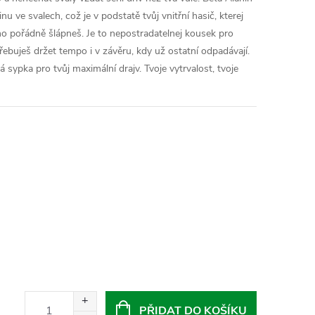
nu ve svalech, což je v podstatě tvůj vnitřní hasič, kterej
oho pořádně šlápneš. Je to nepostradatelnej kousek pro
třebuješ držet tempo i v závěru, kdy už ostatní odpadávají.
á sypka pro tvůj maximální drajv. Tvoje vytrvalost, tvoje
PŘIDAT DO KOŠÍKU