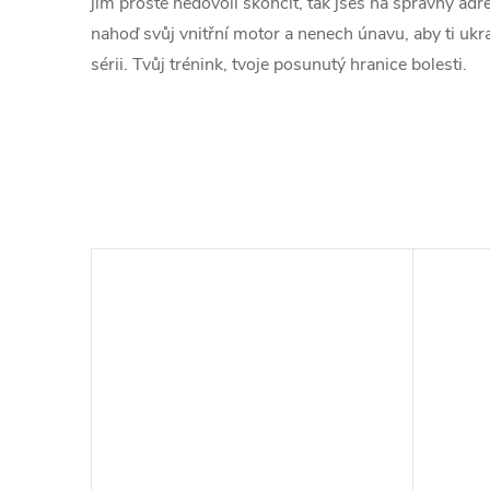
jim prostě nedovolí skončit, tak jseš na správný adr
nahoď svůj vnitřní motor a nenech únavu, aby ti ukr
sérii. Tvůj trénink, tvoje posunutý hranice bolesti.