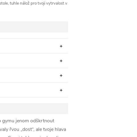
ole, tuhle nálož pro tvoji vytrvalost v
 do gymu jenom odškrtnout
aly řvou „dost“, ale tvoje hlava