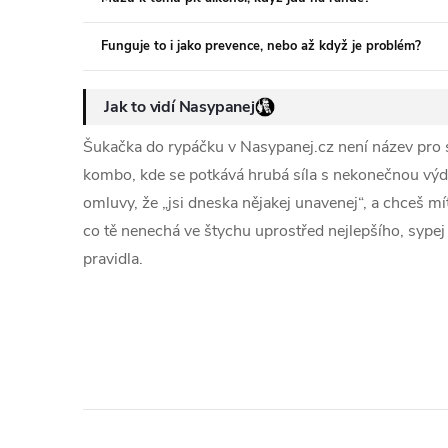
Funguje to i jako prevence, nebo až když je problém?
Jak to vidí Nasypanej
Šukačka do rypáčku v Nasypanej.cz není název pro s
kombo, kde se potkává hrubá síla s nekonečnou výd
omluvy, že „jsi dneska nějakej unavenej“, a chceš m
co tě nenechá ve štychu uprostřed nejlepšího, sypej t
pravidla.