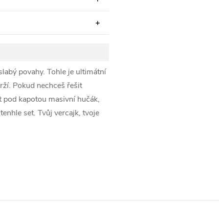
labý povahy. Tohle je ultimátní
rží. Pokud nechceš řešit
ít pod kapotou masivní hučák,
enhle set. Tvůj vercajk, tvoje