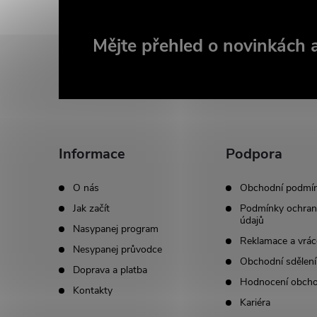
Z
Mějte přehled o novinkách
á
p
a
Informace
Podpora
t
O nás
Obchodní podmí
Jak začít
Podmínky ochran
í
údajů
Nasypanej program
Reklamace a vrác
Nesypanej průvodce
Obchodní sdělení
Doprava a platba
Hodnocení obch
Kontakty
Kariéra