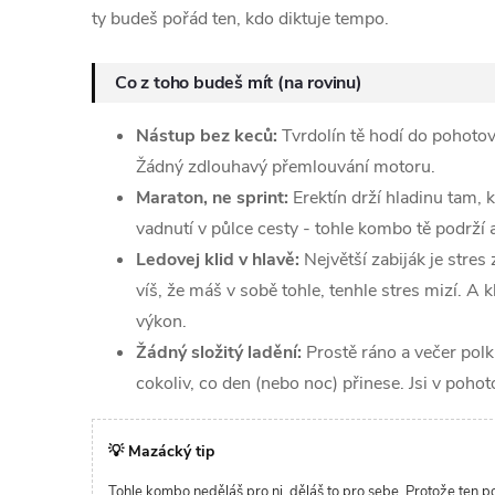
ty budeš pořád ten, kdo diktuje tempo.
Co z toho budeš mít (na rovinu)
Nástup bez keců:
Tvrdolín tě hodí do pohotovo
Žádný zdlouhavý přemlouvání motoru.
Maraton, ne sprint:
Erektín drží hladinu tam, 
vadnutí v půlce cesty - tohle kombo tě podrží a
Ledovej klid v hlavě:
Největší zabiják je stres 
víš, že máš v sobě tohle, tenhle stres mizí. A k
výkon.
Žádný složitý ladění:
Prostě ráno a večer polkn
cokoliv, co den (nebo noc) přinese. Jsi v pohot
💡 Mazácký tip
Tohle kombo neděláš pro ni, děláš to pro sebe. Protože ten po