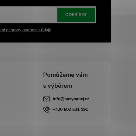
ODEBÍRAT
mi ochrany osobních údajů
info
@
nasypanej.cz
+420 602 531 191