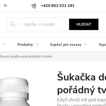
+420 602 531 191
Reklamace a vrácení
Obchodní sdělení
Hodnocení obchodu
HLEDAT
Produkty
Sypání pro vocasy
Syp
čka do rypáčku aneb pořádný tvrdolín
Šukačka d
pořádný tv
Když chceš mít pod kapo
štychu uprostřed nejlepš