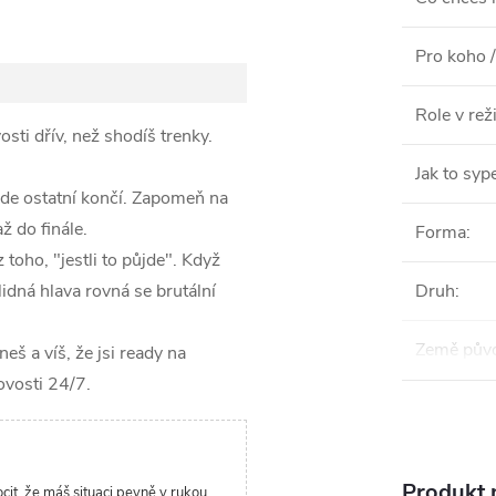
Pro koho /
Role v re
sti dřív, než shodíš trenky.
Jak to syp
kde ostatní končí. Zapomeň na
ž do finále.
Forma
:
z toho, "jestli to půjde". Když
lidná hlava rovná se brutální
Druh
:
Země pův
eš a víš, že jsi ready na
ovosti 24/7.
Produkt n
cit, že máš situaci pevně v rukou