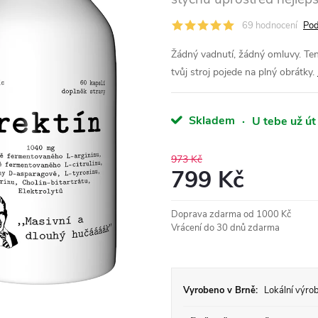
69 hodnocení
Pod
Žádný vadnutí, žádný omluvy. Ten
tvůj stroj pojede na plný obrátky.
Skladem
·
U tebe už út
973 Kč
799 Kč
Měrná
Doprava zdarma od 1000 Kč
cena:
Vrácení do 30 dnů zdarma
Vyrobeno v Brně:
Lokální výrob