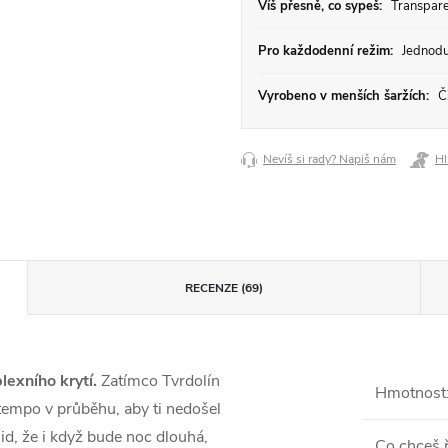
Víš přesně, co sypeš:
Transparen
Pro každodenní režim:
Jednodu
Vyrobeno v menších šaržích:
Či
Nevíš si rady? Napiš nám
Hl
RECENZE (69)
exního krytí.
Zatímco Tvrdolín
Hmotnost
ží tempo v průběhu, aby ti nedošel
lid, že i když bude noc dlouhá,
Co chceš ř