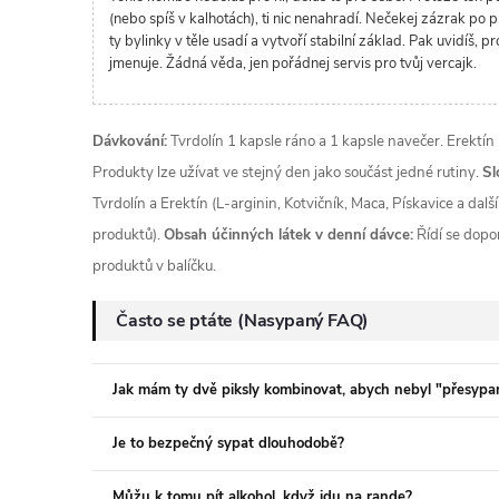
(nebo spíš v kalhotách), ti nic nenahradí. Nečekej zázrak po pr
ty bylinky v těle usadí a vytvoří stabilní základ. Pak uvidíš, pr
jmenuje. Žádná věda, jen pořádnej servis pro tvůj vercajk.
Dávkování:
Tvrdolín 1 kapsle ráno a 1 kapsle navečer. Erektín
Produkty lze užívat ve stejný den jako součást jedné rutiny.
Sl
Tvrdolín a Erektín (L-arginin, Kotvičník, Maca, Pískavice a další
produktů).
Obsah účinných látek v denní dávce:
Řídí se dop
produktů v balíčku.
Často se ptáte (Nasypaný FAQ)
Jak mám ty dvě piksly kombinovat, abych nebyl "přesypa
Je to bezpečný sypat dlouhodobě?
Můžu k tomu pít alkohol, když jdu na rande?