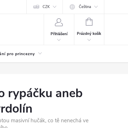
Kariéra
CZK
Čeština
NÁKUPNÍ
KOŠÍK
Prázdný košík
Přihlášení
ání pro princezny
o rypáčku aneb
rdolín
tou masivní hučák, co tě nenechá ve
ího.