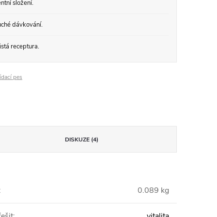
tní složení.
ché dávkování.
stá receptura.
ídací pes
DISKUZE (4)
:
0.089 kg
ešit
:
vitalita