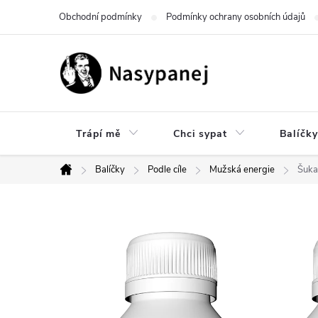
Přejít
Obchodní podmínky
Podmínky ochrany osobních údajů
na
obsah
Trápí mě
Chci sypat
Balíčky
Balíčky
Podle cíle
Mužská energie
Šuka
Domů