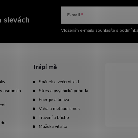
E-mail
a slevách
Vložením e-mailu souhlasíte s
podmínka
Trápí mě
nky
Spánek a večerní klid
y osobních
Stres a psychická pohoda
Energie a únava
ení
Váha a metabolismus
Trávení a břicho
odu
Mužská vitalita