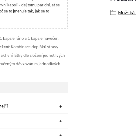
vní kapsli - dej tomu pár dní, ať se
oč se to jmenuje tak, jak se to
Mužská 
 1 kapsle ráno a 1 kapsle navečer.
ožení:
Kombinace doplňků stravy
 aktivní látky dle složení jednotlivých
oručeným dávkováním jednotlivých
nej"?