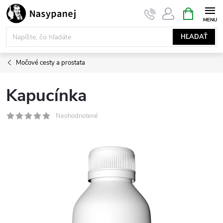
Prejsť
NÁKUPN
KOŠÍK
na
obsah
HĽADAŤ
Močové cesty a prostata
Kapucínka
Neohodnotené