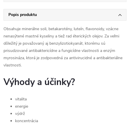
Popis produktu
Obsahuje minerálne soli, betakarotény, luteín, flavonoidy, vzácne
nenasýtené mastné kyseliny a tiež rad éterických olejov. Za veľmi
dôležitý je považovaný aj benzylizotiokyanát, ktorému sú
prisudzované antibaktericídne a fungicídne vlastnosti a enzým
myrosináza, ktorá je zodpovedná za antivirucidné a antibakteriálne
vlastnosti.
Výhody a účinky?
vitalita
energie
výdrž
koncentrácia