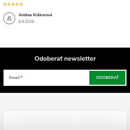
Andrea Krákorová
6.8.2026
Odoberať newsletter
Z
Email
ODOBERAŤ
á
p
ä
t