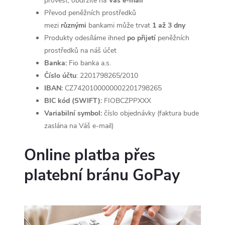
provést, obdržíte na
Váš e-mail
Převod peněžních prostředků
mezi
různými
bankami může trvat
1 až 3 dny
Produkty odesíláme ihned
po přijetí
peněžních
prostředků na náš účet
Banka:
Fio banka a.s.
Číslo účtu
:
2201798265/2010
IBAN:
CZ7420100000002201798265
BIC kód (SWIFT):
FIOBCZPPXXX
Variabilní symbol:
číslo objednávky (faktura bude
zaslána na Váš e-mail)
Online platba přes
platební bránu GoPay