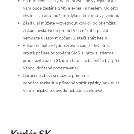
Po doručení zásilky na Vámi zvolené výdejní místo
Vám bude zaslána
SMS a e-mail s heslem
. Od této
chvíle si zásilku můžete kdykoli do 7 dnů vyzvednout.
Zásilku si můžete vyzvednout kdykoli od okamžiku
získání hesla. Nebo pro ni třeba někoho poslat -
nemusíte ukazovat občanku,
stačí znát heslo
Pokud nemáte v týdnu zrovna čas, žádný stres:
prostě pošlete odpovědní SMS a lhůtu si zdarma
prodloužíte až na
21 dní
. (Tato služba může být před
Vánoci dočasně pozastavena)
Doručené zboží si můžete přímo na
pobočce
rozbalit
a případně
vrátit zpátky
, pokud se
Vám z nějakého důvodu nebude zamlouvat