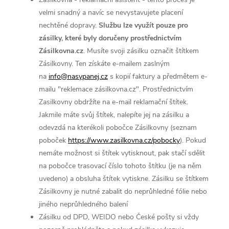
velmi snadný a navíc se nevystavujete placení
nechtěné dopravy.
Službu lze využít pouze pro
zásilky, které byly doručeny prostřednictvím
Zásilkovna.cz
. Musíte svoji zásilku označit štítkem
Zásilkovny. Ten získáte e-mailem zaslným
na
info@nasypanej.cz
s kopií faktury a předmětem e-
mailu "reklemace zásilkovna.cz". Prostřednictvím
Zasilkovny obdržíte na e-mail reklamační štítek.
Jakmile máte svůj štítek, nalepíte jej na zásilku a
odevzdá na kterékoli pobočce Zásilkovny (seznam
poboček
https://www.zasilkovna.cz/pobocky
). Pokud
nemáte možnost si štítek vytisknout, pak stačí sdělit
na pobočce trasovací číslo tohoto štítku (je na něm
uvedeno) a obsluha štítek vytiskne. Zásilku se štítkem
Zásilkovny je nutné zabalit do neprůhledné fólie nebo
jiného neprůhledného balení
Zásilku od DPD, WEIDO nebo České pošty si vždy