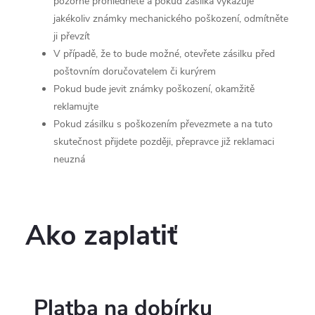
pozorně prohlédněte a pokud zásilka vykazuje
jakékoliv známky mechanického poškození, odmítněte
ji převzít
V případě, že to bude možné, otevřete zásilku před
poštovním doručovatelem či kurýrem
Pokud bude jevit známky poškození, okamžitě
reklamujte
Pokud zásilku s poškozením převezmete a na tuto
skutečnost přijdete později, přepravce již reklamaci
neuzná
Ako zaplatiť
Platba na dobírku