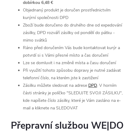
dobírkou 6,48 €
Objednaný produkt je doručen prostřednictvím
kurýrní společnosti DPD
Zboží bude doručeno do druhého dne od expedování
zásilky, DPD rozváří zásilky od pondělí do pátku -
mimo svátků
Ráno před doručením Vás bude kontaktovat kurýr a
potvrdí si s Vámi přesné místo a čas doručení
Lze se domluvit i na změně místa a času doručení
Při využití tohoto způsobu dopravy je nutné zadávat
telefonní číslo, na kterém jste k zastižení
Zásilku můžete sledovat na adrese
DPD
. V horním
části stránky je políčko "SLEDUJTE SVOJI ZÁSILKU",
kde napíšete číslo zásilky, které je Vám zasláno na e-
mail a kliknete na SLEDOVAT
Přepravní službou WE|DO