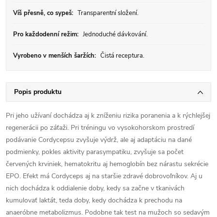
Víš přesně, co sypeš:
Transparentní složení.
Pro každodenní režim:
Jednoduché dávkování.
Vyrobeno v menších šaržích:
Čistá receptura.
Popis produktu
Pri jeho užívaní dochádza aj k zníženiu rizika poranenia a k rýchlejšej
regenerácii po záťaži. Pri tréningu vo vysokohorskom prostredí
podávanie Cordycepsu zvyšuje výdrž, ale aj adaptáciu na dané
podmienky, pokles aktivity parasympatiku, zvyšuje sa počet
červených krviniek, hematokritu aj hemoglobín bez nárastu sekrécie
EPO. Efekt má Cordyceps aj na staršie zdravé dobrovoľníkov. Aj u
nich dochádza k oddialenie doby, kedy sa začne v tkanivách
kumulovať laktát, teda doby, kedy dochádza k prechodu na
anaeróbne metabolizmus. Podobne tak test na mužoch so sedavým