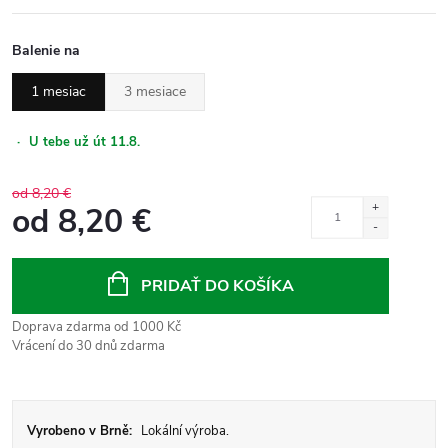
Balenie na
1 mesiac
3 mesiace
·
U tebe už út 11.8.
od 8,20 €
od
8,20 €
Jednotková
cena:
PRIDAŤ DO KOŠÍKA
Doprava zdarma od 1000 Kč
Vrácení do 30 dnů zdarma
Vyrobeno v Brně:
Lokální výroba.