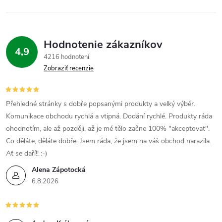
Hodnotenie zákazníkov
4,9
4216 hodnotení
Zobraziť recenzie
Přehledné stránky s dobře popsanými produkty a velký výběr.
Komunikace obchodu rychlá a vtipná. Dodání rychlé. Produkty ráda
ohodnotím, ale až později, až je mé tělo začne 100% "akceptovat".
Co děláte, děláte dobře. Jsem ráda, že jsem na váš obchod narazila.
Ať se daří!! :-)
Alena Zápotocká
6.8.2026