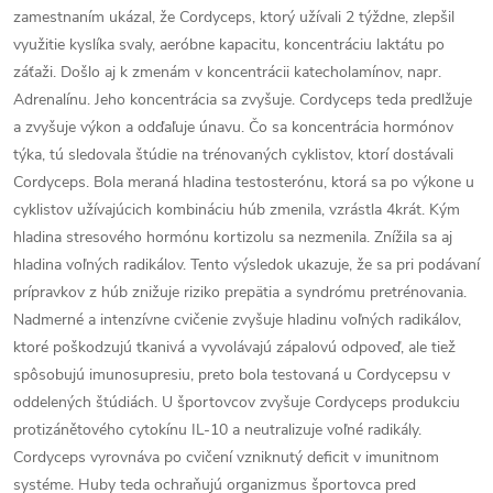
zamestnaním ukázal, že Cordyceps, ktorý užívali 2 týždne, zlepšil
využitie kyslíka svaly, aeróbne kapacitu, koncentráciu laktátu po
záťaži. Došlo aj k zmenám v koncentrácii katecholamínov, napr.
Adrenalínu. Jeho koncentrácia sa zvyšuje. Cordyceps teda predlžuje
a zvyšuje výkon a odďaľuje únavu. Čo sa koncentrácia hormónov
týka, tú sledovala štúdie na trénovaných cyklistov, ktorí dostávali
Cordyceps. Bola meraná hladina testosterónu, ktorá sa po výkone u
cyklistov užívajúcich kombináciu húb zmenila, vzrástla 4krát. Kým
hladina stresového hormónu kortizolu sa nezmenila. Znížila sa aj
hladina voľných radikálov. Tento výsledok ukazuje, že sa pri podávaní
prípravkov z húb znižuje riziko prepätia a syndrómu pretrénovania.
Nadmerné a intenzívne cvičenie zvyšuje hladinu voľných radikálov,
ktoré poškodzujú tkanivá a vyvolávajú zápalovú odpoveď, ale tiež
spôsobujú imunosupresiu, preto bola testovaná u Cordycepsu v
oddelených štúdiách. U športovcov zvyšuje Cordyceps produkciu
protizánětového cytokínu IL-10 a neutralizuje voľné radikály.
Cordyceps vyrovnáva po cvičení vzniknutý deficit v imunitnom
systéme. Huby teda ochraňujú organizmus športovca pred