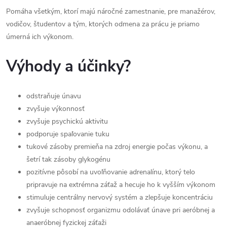
Pomáha všetkým, ktorí majú náročné zamestnanie, pre manažérov,
vodičov, študentov a tým, ktorých odmena za prácu je priamo
úmerná ich výkonom.
Výhody a účinky?
odstraňuje únavu
zvyšuje výkonnosť
zvyšuje psychickú aktivitu
podporuje spaľovanie tuku
tukové zásoby premieňa na zdroj energie počas výkonu, a
šetrí tak zásoby glykogénu
pozitívne pôsobí na uvoľňovanie adrenalínu, ktorý telo
pripravuje na extrémna záťaž a hecuje ho k vyšším výkonom
stimuluje centrálny nervový systém a zlepšuje koncentráciu
zvyšuje schopnosť organizmu odolávať únave pri aeróbnej a
anaeróbnej fyzickej záťaži