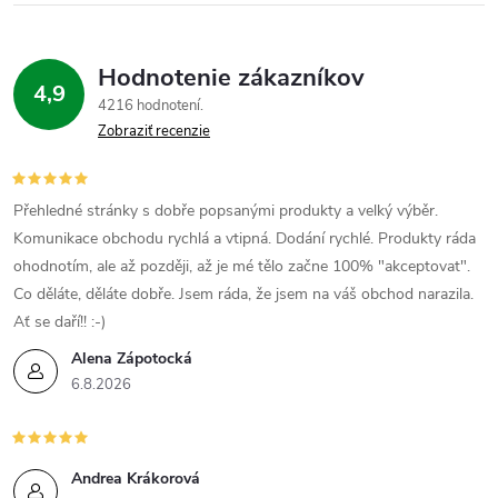
Hodnotenie zákazníkov
4,9
4216 hodnotení
Zobraziť recenzie
Přehledné stránky s dobře popsanými produkty a velký výběr.
Komunikace obchodu rychlá a vtipná. Dodání rychlé. Produkty ráda
ohodnotím, ale až později, až je mé tělo začne 100% "akceptovat".
Co děláte, děláte dobře. Jsem ráda, že jsem na váš obchod narazila.
Ať se daří!! :-)
Alena Zápotocká
6.8.2026
Andrea Krákorová