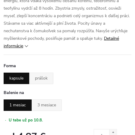
energiu, ktorá vďaka vysokému obsahu kofeínu, teobromínu a
teofylínu vydrží až 8 hodín. Zbystria zmysly, ostražitosť, osvieži
myseľ, zlepší koncentráciu a podnieti celý organizmus k ďalšej práci.
Stávame sa viac aktívnejší a plní života. Pocity únavy a
nechutenstva k čomukoľvek sa pomaly rozpúšťa. Navyše urýchľuje
myšlienkové pochody, posilňuje pamäť a spaľuje tuky.
Detailné
informácie
Forma
kapsule
prášok
Balenie na
1 mesiac
3 mesiace
·
U tebe už po 10.8.