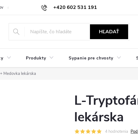
+420 602 531 191
ov
Reklamácie a vrátenie
Obchodné oznámenie
Hodnocení ob
HĽADAŤ
ky
Produkty
Sypanie pre chvosty
 + Medovka lekárska
L-Tryptof
lekárska
4 hodnotenia
Pod