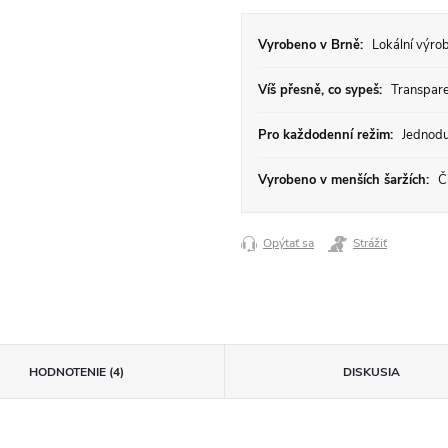
Vyrobeno v Brně:
Lokální výrob
Víš přesně, co sypeš:
Transparen
Pro každodenní režim:
Jednodu
Vyrobeno v menších šaržích:
Či
Opýtať sa
Strážiť
HODNOTENIE (4)
DISKUSIA