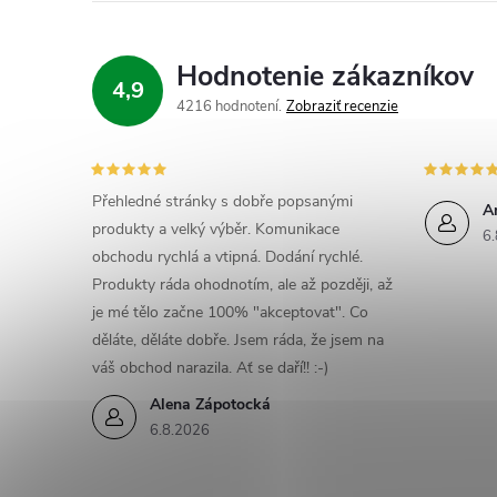
Hodnotenie zákazníkov
4,9
4216 hodnotení
Zobraziť recenzie
Přehledné stránky s dobře popsanými
A
produkty a velký výběr. Komunikace
6.
obchodu rychlá a vtipná. Dodání rychlé.
Produkty ráda ohodnotím, ale až později, až
je mé tělo začne 100% "akceptovat". Co
děláte, děláte dobře. Jsem ráda, že jsem na
váš obchod narazila. Ať se daří!! :-)
Alena Zápotocká
6.8.2026