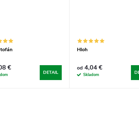
ptofán
Hloh
08 €
4,04 €
od
DETAIL
D
adom
Skladom