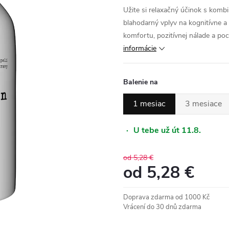
Užite si relaxačný účinok s komb
blahodarný vplyv na kognitívne a
komfortu, pozitívnej nálade a po
informácie
Balenie na
1 mesiac
3 mesiace
·
U tebe už út 11.8.
od 5,28 €
od
5,28 €
Jednotková
Doprava zdarma od 1000 Kč
cena:
Vrácení do 30 dnů zdarma