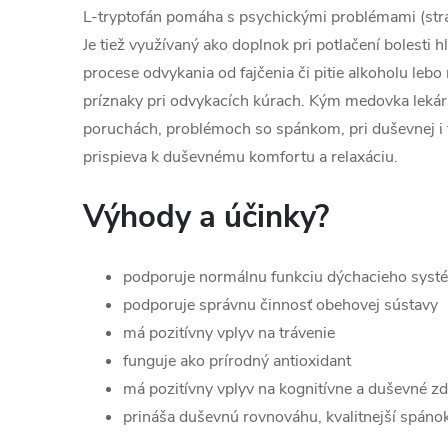
L-tryptofán pomáha s psychickými problémami (stra
Je tiež využívaný ako doplnok pri potlačení bolesti h
procese odvykania od fajčenia či pitie alkoholu le
príznaky pri odvykacích kúrach. Kým medovka leká
poruchách, problémoch so spánkom, pri duševnej i f
prispieva k duševnému komfortu a relaxáciu.
Výhody a účinky?
podporuje normálnu funkciu dýchacieho syst
podporuje správnu činnosť obehovej sústavy
má pozitívny vplyv na trávenie
funguje ako prírodný antioxidant
má pozitívny vplyv na kognitívne a duševné zd
prináša duševnú rovnováhu, kvalitnejší spán