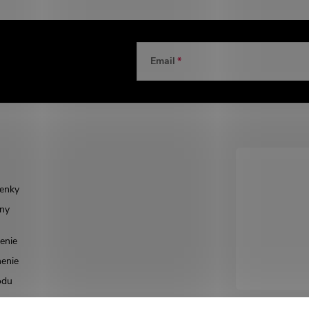
Email
enky
ny
enie
enie
odu