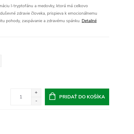
ináciu l-tryptofánu a medovky, ktorá má celkovo
 duševné zdravie človeka, prispieva k emocionálnemu
citu pohody, zaspávanie a zdravému spánku.
Detailné
PRIDAŤ DO KOŠÍKA