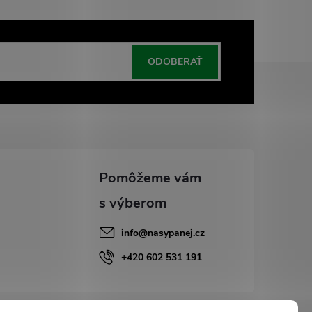
ODOBERAŤ
info
@
nasypanej.cz
+420 602 531 191