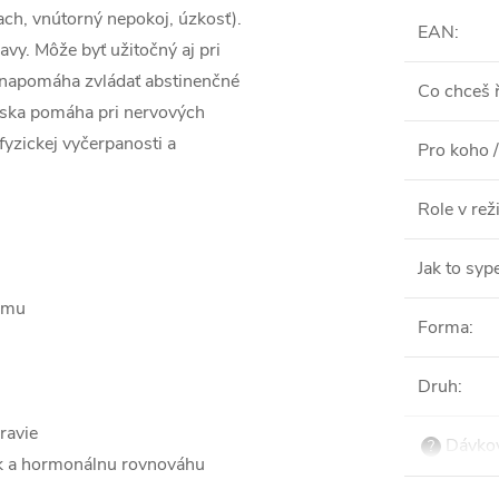
ch, vnútorný nepokoj, úzkosť).
EAN
:
lavy. Môže byť užitočný aj pri
bo napomáha zvládať abstinenčné
Co chceš ř
rska pomáha pri nervových
yzickej vyčerpanosti a
Pro koho /
Role v re
Jak to syp
ému
Forma
:
Druh
:
ravie
Dávkov
?
ok a hormonálnu rovnováhu