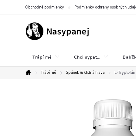
Prejsť
Obchodné podmienky
Podmienky ochrany osobných údaj
na
obsah
Trápí mě
Chci sypat…
Balíč
Trápí mě
Spánek & klidná hlava
L-Tryptofán
Domov