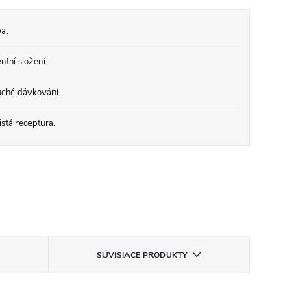
a.
tní složení.
ché dávkování.
stá receptura.
SÚVISIACE PRODUKTY