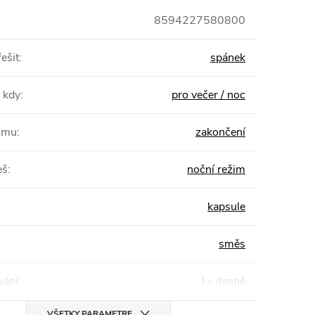
8594227580800
ešit
:
spánek
 kdy
:
pro večer / noc
žimu
:
zakončení
eš
:
noční režim
kapsule
směs
ání
:
1x denně
VŠETKY PARAMETRE