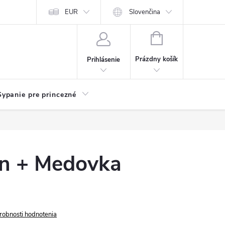
chodu
Kariéra
EUR
Slovenčina
NÁKUPNÝ
KOŠÍK
Prázdny košík
Prihlásenie
Sypanie pre princezné
án + Medovka
robnosti hodnotenia