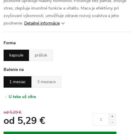
pozitívne upravuje hladiny hormónov. Posilňuje tiež pamäť, znižuje
stres, zlepšuje imunitné funkcie a vitalitu. Maca je efektívny pri
zvyšovaní výkonnosti, umožňuje zdravie rozvoj svalstva a jeho
posilnenie.
Detailné informácie
Forma
kapsule
prášok
Balenie na
1 mesiac
3 mesiace
·
U tebe už zítra
od 5,29 €
od
5,29 €
Jednotková