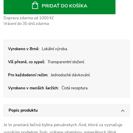
cena:
PRIDAŤ DO KOŠÍKA
Doprava zdarma od 1000 Kč
Vrácení do 30 dnů zdarma
Vyrobeno v Brně:
Lokální výroba.
Víš přesně, co sypeš:
Transparentní složení.
Pro každodenní režim:
Jednoduché dávkování.
Vyrobeno v menších šaržích:
Čistá receptura.
Popis produktu
Je to prastará liečivá bylina peruánskych Ánd, ktorá sa vyznačuje
vysokým podielom živín, vrátane vitamínov, minerálnych látok,