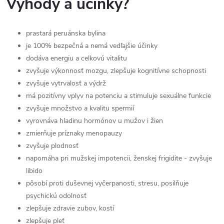
Výhody a účinky?
prastará peruánska bylina
je 100% bezpečná a nemá vedľajšie účinky
dodáva energiu a celkovú vitalitu
zvyšuje výkonnosť mozgu, zlepšuje kognitívne schopnosti
zvyšuje vytrvalosť a výdrž
má pozitívny vplyv na potenciu a stimuluje sexuálne funkcie
zvyšuje množstvo a kvalitu spermií
vyrovnáva hladinu hormónov u mužov i žien
zmierňuje príznaky menopauzy
zvyšuje plodnosť
napomáha pri mužskej impotencii, ženskej frigidite - zvyšuje
libido
pôsobí proti duševnej vyčerpanosti, stresu, posilňuje
psychickú odolnosť
zlepšuje zdravie zubov, kostí
zlepšuje pleť