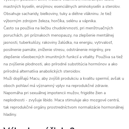
mastných kyselín, enzýmov, esenciálnych aminokyselín a sterolov.
Obsahuje sacharidy, bielkoviny, tuky a diétne vlákninu. Je tiež
výborným zdrojom železa, horčíka, selénu a vápnika.
Často sa používa na liečbu chudokrvnosti, pri menštruačných
poruchách, pri príznakoch menopauzy, na zlepšenie mentálnej
jasnosti, tuberkulózy, rakoviny žalúdka, na energiu, vytrvalosť,
posilnenie pamäte, zníženie stresu, odstránenie migrény, pre
zlepšenie všeobecných imunitných funkcií a vitality. Používa sa tiež
na zvýšenie plodnosti, ako prírodné substitúcia hormónov a ako
prírodná alternatíva anabolických steroidov.
Muži dopĺňajú Macu, aby zvýšili produkciu a kvalitu spermií, avšak u
oboch pohlaví má významný vplyv na reprodukčné zdravie.
Napomáha pri sexuálnej impotencii mužov, frigidite žien a
neplodnosti - zvyšuje libido. Maca stimuluje ako mozgové centrá,
tak reprodukčné orgány prostredníctvom normalizácie hormonálnej
hladiny.