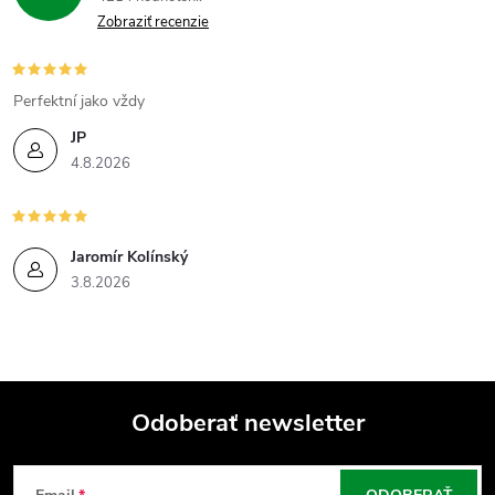
Zobraziť recenzie
Perfektní jako vždy
JP
4.8.2026
Jaromír Kolínský
3.8.2026
Odoberať newsletter
Z