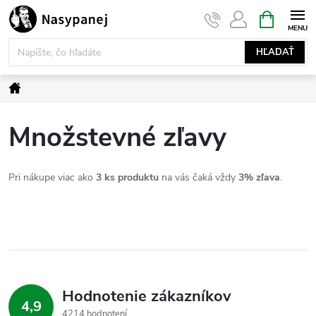
Prejsť
NÁKUPN
KOŠÍK
na
obsah
HĽADAŤ
Domov
Množstevné zľavy
Pri nákupe viac ako
3 ks produktu
na vás čaká vždy
3% zľava
.
Hodnotenie zákazníkov
4,9
4214 hodnotení