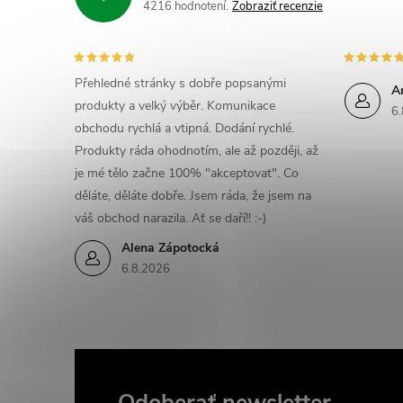
4216 hodnotení
Zobraziť recenzie
Přehledné stránky s dobře popsanými
A
produkty a velký výběr. Komunikace
6.
obchodu rychlá a vtipná. Dodání rychlé.
Produkty ráda ohodnotím, ale až později, až
je mé tělo začne 100% "akceptovat". Co
děláte, děláte dobře. Jsem ráda, že jsem na
váš obchod narazila. Ať se daří!! :-)
Alena Zápotocká
6.8.2026
Odoberať newsletter