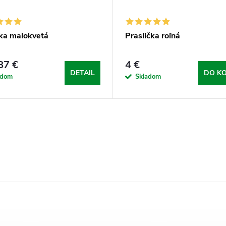
ka malokvetá
Praslička roľná
87 €
4 €
DETAIL
DO KO
adom
Skladom