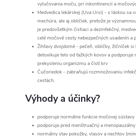
vylučovania moču, pri inkontinencii a močovýc
Medvedica lekárskej (Uva Ursi) - s láskou sa
mechúra, ale aj obličiek, pretože je významnou
je predovšetkým čistiaci a dezinfekčný, medve
celé močové cesty nebezpečných usadenín a p
Žihľavy dvojdomé - pečeň, obličky, žlčníček si
detoxikuje telo od ťažkých kovov a podporuje
prekysleniu organizmu a čistí krv
Čučoriedok - zabraňujú rozmnožovaniu infekč
cestách.
Výhody a účinky?
podporuje normálne funkcie močovej sústavy a
podporuje pred menštruačný a menopauzálny
normálny stav pokožky, vlasov a nechtov (mine