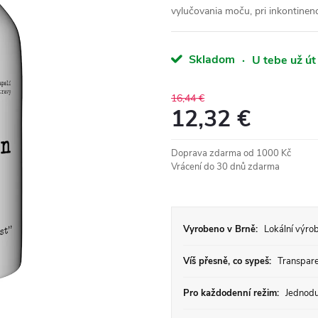
vylučovania moču, pri inkontinen
Skladom
·
U tebe už út
16,44 €
12,32 €
Jednotková
Doprava zdarma od 1000 Kč
cena:
Vrácení do 30 dnů zdarma
Vyrobeno v Brně:
Lokální výrob
Víš přesně, co sypeš:
Transparen
Pro každodenní režim:
Jednodu