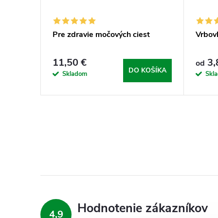
Pre zdravie močových ciest
Vrbov
11,50 €
3,
od
DO KOŠÍKA
Skladom
Skl
Hodnotenie zákazníkov
4,9