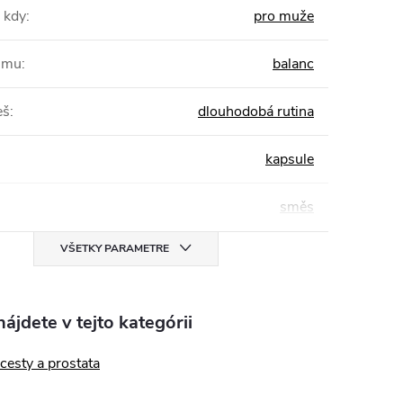
 kdy
:
pro muže
žimu
:
balanc
eš
:
dlouhodobá rutina
kapsule
směs
VŠETKY PARAMETRE
ájdete v tejto kategórii
cesty a prostata