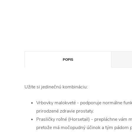
POPIS
Užite si jedinečnú kombináciu:
Vrbovky malokveté - podporuje normálne funk
prirodzené zdravie prostaty.
Prasličky roľné (Horsetail) - prepláchne vám m
pretože má močopudný účinok a tým pádom p