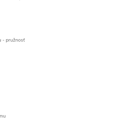
 - pružnosť
ému