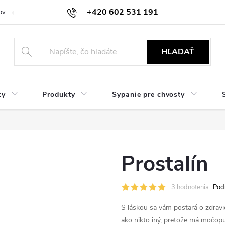
+420 602 531 191
ov
Reklamácie a vrátenie
Obchodné oznámenie
Hodnocení ob
HĽADAŤ
ky
Produkty
Sypanie pre chvosty
Prostalín
3 hodnotenia
Pod
S láskou sa vám postará o zdra
ako nikto iný, pretože má močop