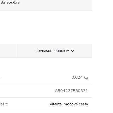
stá receptura.
SÚVISIACE PRODUKTY
:
0.024 kg
8594227580831
ešit
:
vitalita
,
močové cesty