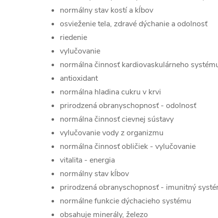
normálny stav kostí a kĺbov
osvieženie tela, zdravé dýchanie a odolnosť
riedenie
vylučovanie
normálna činnosť kardiovaskulárneho systému
antioxidant
normálna hladina cukru v krvi
prirodzená obranyschopnosť - odolnosť
normálna činnosť cievnej sústavy
vylučovanie vody z organizmu
normálna činnosť obličiek - vylučovanie
vitalita - energia
normálny stav kĺbov
prirodzená obranyschopnosť - imunitný syst
normálne funkcie dýchacieho systému
obsahuje minerály, železo