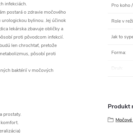
h infekciách.
Pro koho /
 vám postará o zdravie močového
 urologickou bylinou. Jej účinok
Role v re
dica lekárska zbavuje obličky a
Jak to syp
ôsobí proti pôvodcom infekcií.
 budú len chrochtať, pretože
Forma
:
 metabolizmus, pôsobí proti
Druh
:
ných baktérií v močových
Produkt n
 prostaty.
Močové 
 komfort.
ralizácia)