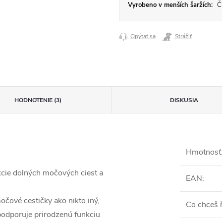
Vyrobeno v menších šaržích:
Či
Opýtať sa
Strážiť
HODNOTENIE (3)
DISKUSIA
Hmotnosť
cie dolných močových ciest a
EAN
:
očové cestičky ako nikto iný,
Co chceš ř
odporuje prirodzenú funkciu