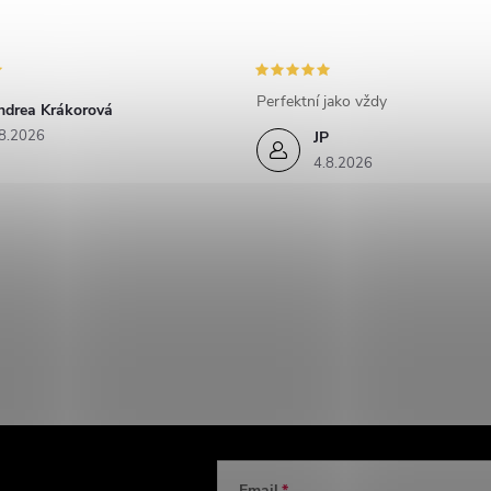
Perfektní jako vždy
ndrea Krákorová
8.2026
JP
4.8.2026
Email