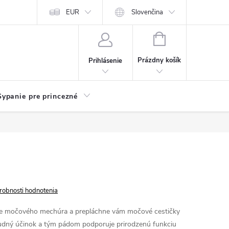
chodu
Kariéra
EUR
Slovenčina
NÁKUPNÝ
KOŠÍK
Prázdny košík
Prihlásenie
Sypanie pre princezné
robnosti hodnotenia
vie močového mechúra a prepláchne vám močové cestičky
udný účinok a tým pádom podporuje prirodzenú funkciu