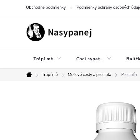
Prejsť
Obchodné podmienky
Podmienky ochrany osobných údaj
na
obsah
Trápí mě
Chci sypat…
Balíč
Trápí mě
Močové cesty a prostata
Prostalín
Domov