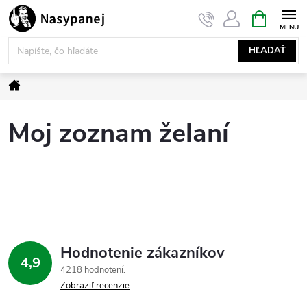
Prejsť
NÁKUPN
KOŠÍK
na
obsah
HĽADAŤ
Domov
Moj zoznam želaní
Hodnotenie zákazníkov
4,9
4218 hodnotení
Zobraziť recenzie