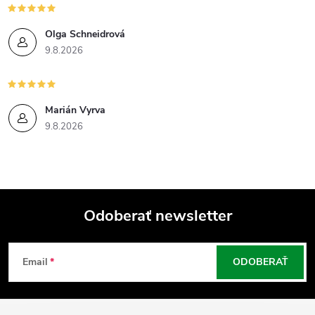
Olga Schneidrová
9.8.2026
Marián Vyrva
9.8.2026
Odoberať newsletter
Z
Email
ODOBERAŤ
á