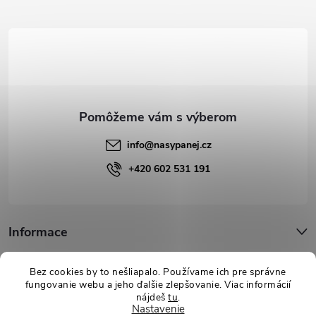
p
ä
t
i
e
info
@
nasypanej.cz
+420 602 531 191
Informace
Podpora
Bez cookies by to nešliapalo. Používame ich pre správne
fungovanie webu a jeho ďalšie zlepšovanie. Viac informácií
nájdeš
tu
.
Nastavenie