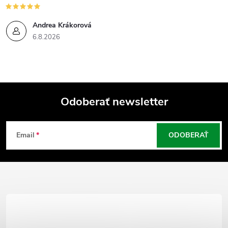
Andrea Krákorová
6.8.2026
Odoberať newsletter
Z
Email
ODOBERAŤ
á
p
ä
t