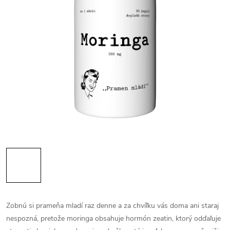
Zobnú si prameňa mladí raz denne a za chvíľku vás doma ani staraj
nespozná, pretože moringa obsahuje hormón zeatin, ktorý odďaľuje