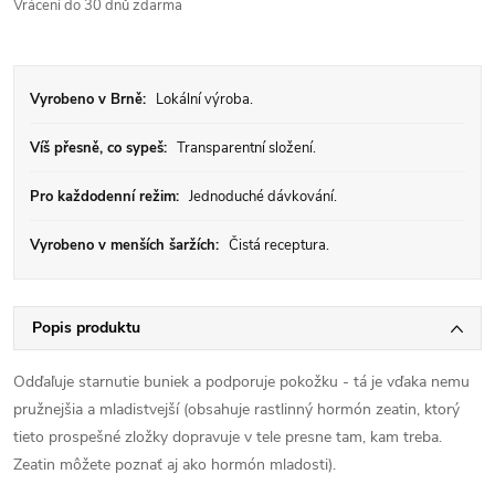
Vrácení do 30 dnů zdarma
Vyrobeno v Brně:
Lokální výroba.
Víš přesně, co sypeš:
Transparentní složení.
Pro každodenní režim:
Jednoduché dávkování.
Vyrobeno v menších šaržích:
Čistá receptura.
Popis produktu
Odďaľuje starnutie buniek a podporuje pokožku - tá je vďaka nemu
pružnejšia a mladistvejší (obsahuje rastlinný hormón zeatin, ktorý
tieto prospešné zložky dopravuje v tele presne tam, kam treba.
Zeatin môžete poznať aj ako hormón mladosti).