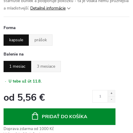
starnutie buniek a podporuje pokožku - tá je vďaka nemu pružnejšia
a mladistvejší.
Detailné informácie
Forma
kapsule
prášok
Balenie na
1 mesiac
3 mesiace
·
U tebe už út 11.8.
od
5,56 €
Jednotková
cena:
PRIDAŤ DO KOŠÍKA
Doprava zdarma od 1000 Kč