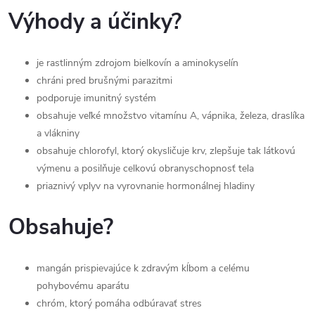
Výhody a účinky?
je rastlinným zdrojom bielkovín a aminokyselín
chráni pred brušnými parazitmi
podporuje imunitný systém
obsahuje veľké množstvo vitamínu A, vápnika, železa, draslíka
a vlákniny
obsahuje chlorofyl, ktorý okysličuje krv, zlepšuje tak látkovú
výmenu a posilňuje celkovú obranyschopnosť tela
priaznivý vplyv na vyrovnanie hormonálnej hladiny
Obsahuje?
mangán prispievajúce k zdravým kĺbom a celému
pohybovému aparátu
chróm, ktorý pomáha odbúravať stres