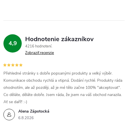
Hodnotenie zákazníkov
4,9
4216 hodnotení
Zobraziť recenzie
Přehledné stránky s dobře popsanými produkty a velký výběr.
Komunikace obchodu rychlá a vtipná. Dodání rychlé. Produkty ráda
ohodnotím, ale až později, až je mé tělo začne 100% "akceptovat".
Co děláte, děláte dobře. Jsem ráda, že jsem na váš obchod narazila.
Ať se daří!! :-)
Alena Zápotocká
6.8.2026