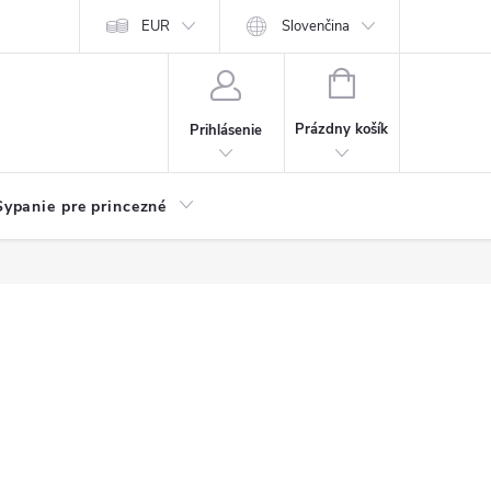
chodu
Kariéra
EUR
Slovenčina
NÁKUPNÝ
KOŠÍK
Prázdny košík
Prihlásenie
Sypanie pre princezné