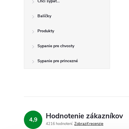
Chci sypat…
n
Balíčky
ý
p
Produkty
a
Sypanie pre chvosty
n
Sypanie pre princezné
e
l
Hodnotenie zákazníkov
4,9
4216 hodnotení
Zobraziť recenzie