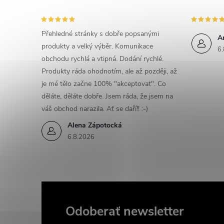
Přehledné stránky s dobře popsanými
A
produkty a velký výběr. Komunikace
6.
obchodu rychlá a vtipná. Dodání rychlé.
Produkty ráda ohodnotím, ale až později, až
je mé tělo začne 100% "akceptovat". Co
děláte, děláte dobře. Jsem ráda, že jsem na
váš obchod narazila. Ať se daří!! :-)
Alena Zápotocká
6.8.2026
Odoberať newsletter
Z