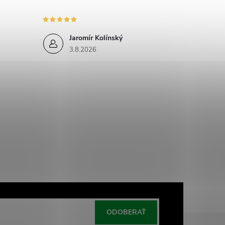
Jaromír Kolínský
3.8.2026
ODOBERAŤ