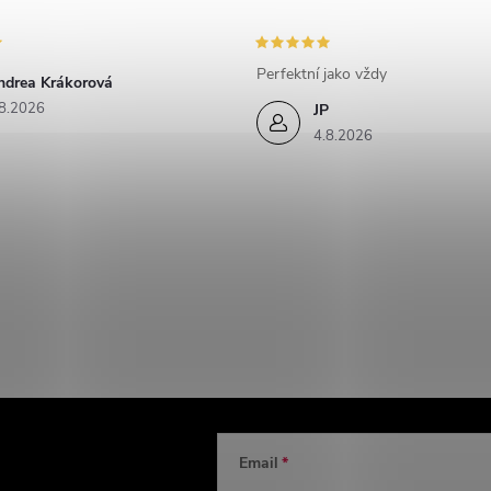
Perfektní jako vždy
ndrea Krákorová
8.2026
JP
4.8.2026
Email