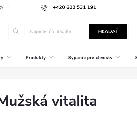
+420 602 531 191
ov
Reklamácie a vrátenie
Obchodné oznámenie
Hodnocení ob
HĽADAŤ
ky
Produkty
Sypanie pre chvosty
Mužská vitalita