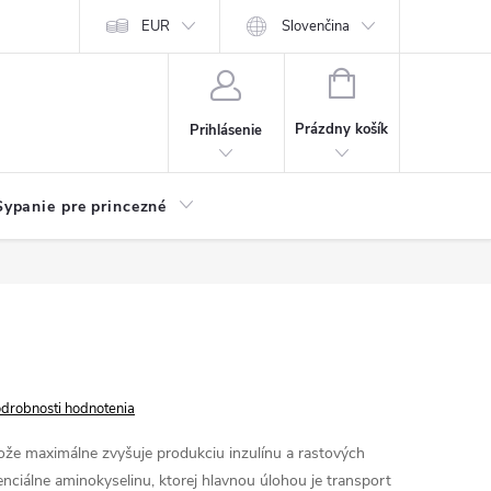
chodu
Kariéra
EUR
Slovenčina
NÁKUPNÝ
KOŠÍK
Prázdny košík
Prihlásenie
Sypanie pre princezné
drobnosti hodnotenia
ože maximálne zvyšuje produkciu inzulínu a rastových
ciálne aminokyselinu, ktorej hlavnou úlohou je transport