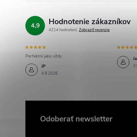
Hodnotenie zákazníkov
4,9
4214 hodnotení
Zobraziť recenzie
Perfektní jako vždy
Ja
3.
JP
4.8.2026
Odoberať newsletter
Z