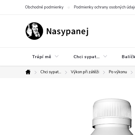
Prejsť
Obchodné podmienky
Podmienky ochrany osobných údaj
na
obsah
Trápí mě
Chci sypat…
Balíč
Chci sypat…
Výkon při zátěži
Po výkonu
Domov