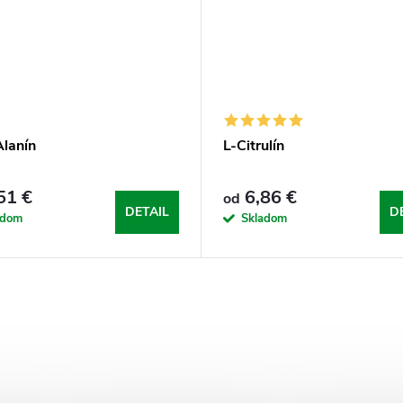
Alanín
L-Citrulín
51 €
6,86 €
od
DETAIL
D
adom
Skladom