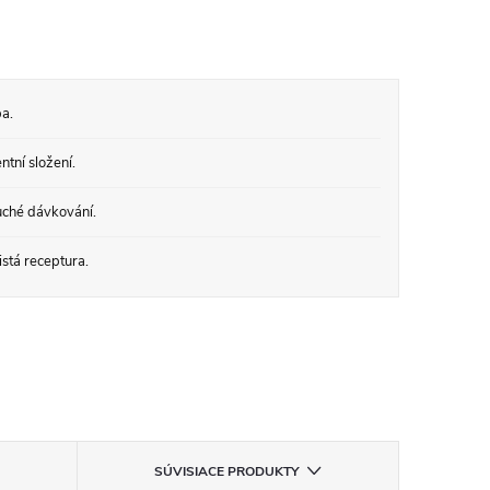
a.
tní složení.
ché dávkování.
stá receptura.
SÚVISIACE PRODUKTY