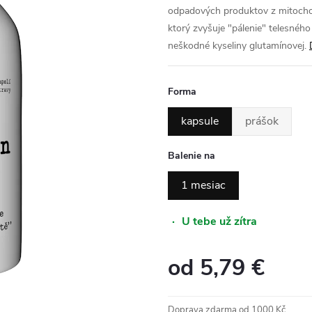
odpadových produktov z mitochond
ktorý zvyšuje "pálenie" telesnéh
neškodné kyseliny glutamínovej.
Forma
kapsule
prášok
Balenie na
1 mesiac
·
U tebe už zítra
od
5,79 €
Jednotková
cena:
Doprava zdarma od 1000 Kč