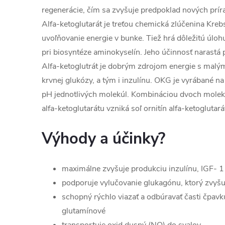
regenerácie, čím sa zvyšuje predpoklad nových prír
Alfa-ketoglutarát je treťou chemická zlúčenina Kre
uvoľňovanie energie v bunke. Tiež hrá dôležitú úlo
pri biosyntéze aminokyselín. Jeho účinnosť narastá 
Alfa-ketoglutrát je dobrým zdrojom energie s malý
krvnej glukózy, a tým i inzulínu. OKG je vyrábané n
pH jednotlivých molekúl. Kombináciou dvoch molekú
alfa-ketoglutarátu vzniká soľ ornitín alfa-ketoglutará
Výhody a účinky?
maximálne zvyšuje produkciu inzulínu, IGF- 
podporuje vylučovanie glukagónu, ktorý zvyšu
schopný rýchlo viazať a odbúravať časti čpav
glutamínové