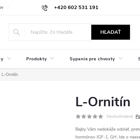
+420 602 531 191
ov
Reklamácie a vrátenie
Obchodné oznámenie
Hodnocení ob
HĽADAŤ
ky
Produkty
Sypanie pre chvosty
L-Ornitín
L-Ornitín
Neohodnotené
Po
Bejby Vám nedokáže odolať, pret
hormónov IGF-1, GH. Ide o neesen