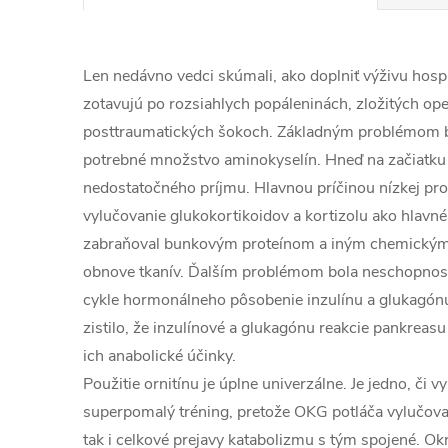
Len nedávno vedci skúmali, ako doplniť výživu hospi
zotavujú po rozsiahlych popáleninách, zložitých op
posttraumatických šokoch. Základným problémom b
potrebné množstvo aminokyselín. Hneď na začiatku 
nedostatočného príjmu. Hlavnou príčinou nízkej pr
vylučovanie glukokortikoidov a kortizolu ako hlav
zabraňoval bunkovým proteínom a iným chemickým
obnove tkanív. Ďalším problémom bola neschopnos
cykle hormonálneho pôsobenie inzulínu a glukagón
zistilo, že inzulínové a glukagónu reakcie pankreasu 
ich anabolické účinky.
Použitie ornitínu je úplne univerzálne. Je jedno, či 
superpomalý tréning, pretože OKG potláča vylučova
tak i celkové prejavy katabolizmu s tým spojené. O