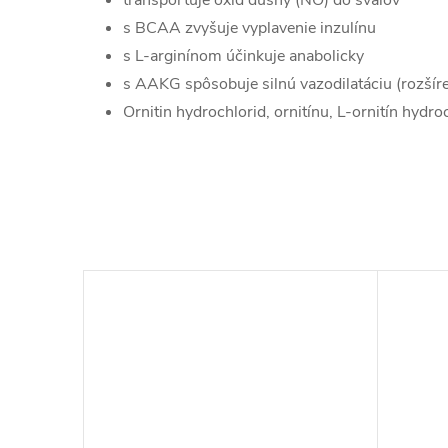
transportuje oxid dusný (NO) do svalov
s BCAA zvyšuje vyplavenie inzulínu
s L-arginínom účinkuje anabolicky
s AAKG spôsobuje silnú vazodilatáciu (rozšíre
Ornitin hydrochlorid, ornitínu, L-ornitín hydro