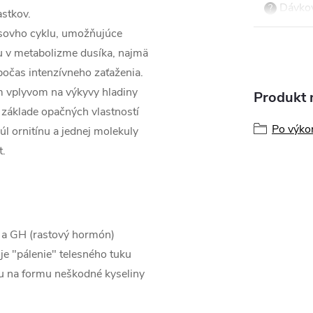
Dávkov
?
astkov.
bsovho cyklu, umožňujúce
hu v metabolizme dusíka, najmä
počas intenzívneho zaťaženia.
m vplyvom na výkyvy hladiny
Produkt n
a základe opačných vlastností
Po výko
l ornitínu a jednej molekuly
t.
1 a GH (rastový hormón)
je "pálenie" telesného tuku
ku na formu neškodné kyseliny