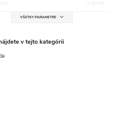
ání
:
1x denně
VŠETKY PARAMETRE
ájdete v tejto kategórii
nu