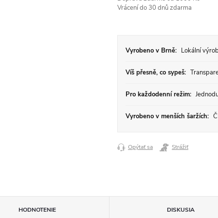
Vrácení do 30 dnů zdarma
Vyrobeno v Brně:
Lokální výrob
Víš přesně, co sypeš:
Transparen
Pro každodenní režim:
Jednodu
Vyrobeno v menších šaržích:
Či
Opýtať sa
Strážiť
HODNOTENIE
DISKUSIA