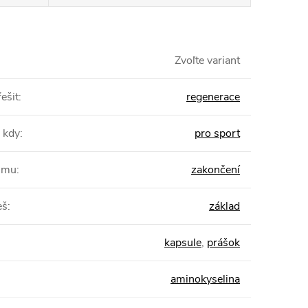
Zvoľte variant
ešit
:
regenerace
 kdy
:
pro sport
žimu
:
zakončení
eš
:
základ
kapsule
,
prášok
aminokyselina