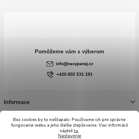
p
ä
t
i
e
info
@
nasypanej.cz
+420 602 531 191
Informace
Podpora
Bez cookies by to nešliapalo. Používame ich pre správne
fungovanie webu a jeho ďalšie zlepšovanie. Viac informácií
nájdeš
tu
.
Nastavenie