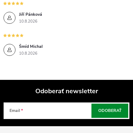
Jiří Pánková
10.8.2026
Šmíd Michal
10.8.2026
Odoberať newsletter
Z
Email
ODOBERAŤ
á