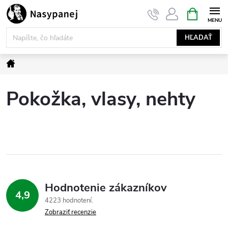
Prejsť
NÁKUPN
KOŠÍK
na
obsah
HĽADAŤ
Domov
Pokožka, vlasy, nehty
Hodnotenie zákazníkov
4,9
4223 hodnotení
Zobraziť recenzie