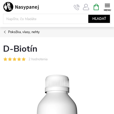
Prejsť
NÁKUPN
KOŠÍK
na
obsah
HĽADAŤ
Pokožka, vlasy, nehty
D-Biotín
2 hodnotenia