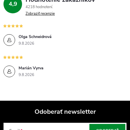
4,9
4218 hodnotení
Zobraziť recenzie
Olga Schneidrová
9.8.2026
Marián Vyrva
9.8.2026
Odoberať newsletter
Z