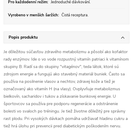
Pro každodenní režim:
Jednoduché dávkování.
Vyrobeno v menších šaržích:
Čistá receptura.
Popis produktu
Je dôležitou súčasťou zdravého metabolizmu a pôsobí ako kofaktor
rady enzýmov. Ide o vo vode rozpustný vitamín patriaci k vitamínom
skupiny B. Radí sa do skupiny "vitagénov", teda látok, ktoré sú
zdrojom energie a fungujú ako stavebný materiál buniek. Často sa
používa na posilnenie vlasov a nechtov, zdravej kože a tiež je
označovaný ako vitamín H (na vlasy). Ovplyvňuje metabolizmus
bielkovín, sacharidov i tukov a získavanie bunkovej energie. U
športovcov sa používa pre podporu regenerácie a odstránenie
bolesti vo svaloch po tréningu. Je tiež životne dôležitý pre správny
rast plodu. Pri vysokých dávkach pomáha udržiavať hladinu cukru a
tiež hrá úlohu pri prevencii pred diabetickým poškodením nervu.