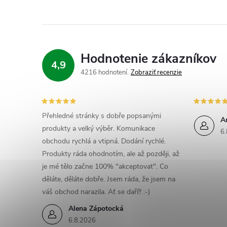
Hodnotenie zákazníkov
4,9
4216 hodnotení
Zobraziť recenzie
Přehledné stránky s dobře popsanými
A
produkty a velký výběr. Komunikace
6.
obchodu rychlá a vtipná. Dodání rychlé.
Produkty ráda ohodnotím, ale až později, až
je mé tělo začne 100% "akceptovat". Co
děláte, děláte dobře. Jsem ráda, že jsem na
váš obchod narazila. Ať se daří!! :-)
Alena Zápotocká
6.8.2026