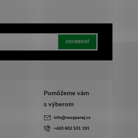
ODOBERAŤ
info
@
nasypanej.cz
+420 602 531 191