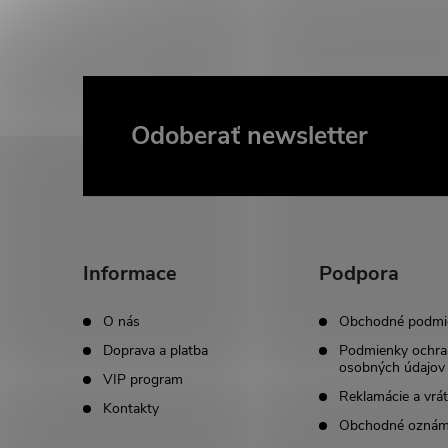
Odoberať newsletter
Z
á
p
Informace
Podpora
ä
O nás
Obchodné podmi
t
Doprava a platba
Podmienky ochra
osobných údajov
VIP program
i
Reklamácie a vrát
Kontakty
Obchodné oznám