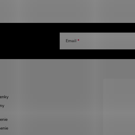
Email
enky
ny
enie
enie