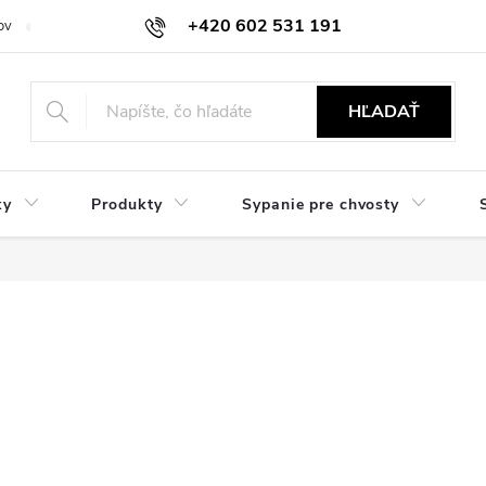
+420 602 531 191
ov
Reklamácie a vrátenie
Obchodné oznámenie
Hodnocení ob
HĽADAŤ
ky
Produkty
Sypanie pre chvosty