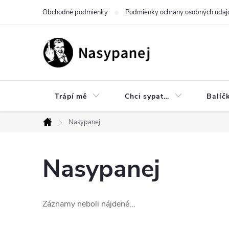
Prejsť
Obchodné podmienky
Podmienky ochrany osobných údaj
na
obsah
Trápí mě
Chci sypat…
Balíč
Nasypanej
Domov
Nasypanej
Záznamy neboli nájdené...