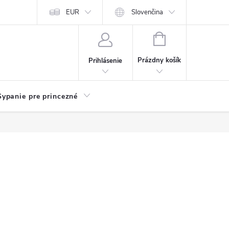
chodu
Kariéra
EUR
Slovenčina
NÁKUPNÝ
KOŠÍK
Prázdny košík
Prihlásenie
Sypanie pre princezné