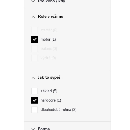
Pro koho / kdy
i
Role v režimu
startér
0
motor
1
balanc
0
výdrž
0
Jak to sypeš
základ
5
hardcore
1
dlouhodobá rutina
2
Forma