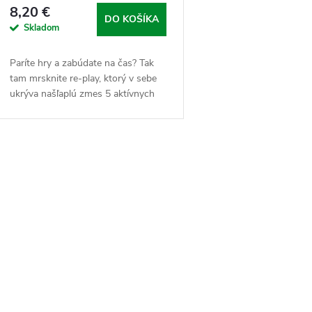
o
8,20 €
d
DO KOŠÍKA
Skladom
d
u
Paríte hry a zabúdate na čas? Tak
u
tam mrsknite re-play, ktorý v sebe
k
ukrýva našľaplú zmes 5 aktívnych
k
zložiek. Postará sa o to, aby bola
t
psychická pohoda, nervový systém
t
a...
o
O
o
v
v
v
á
d
a