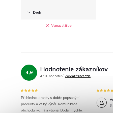
Druh
Vymazať filtre
Hodnotenie zákazníkov
4,9
4216 hodnotení
Zobraziť recenzie
Přehledné stránky s dobře popsanými
A
produkty a velký výběr. Komunikace
6.
obchodu rychlá a vtipná. Dodání rychlé.