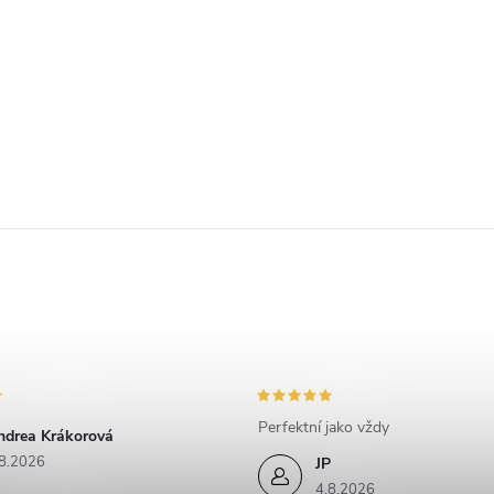
Perfektní jako vždy
ndrea Krákorová
8.2026
JP
4.8.2026