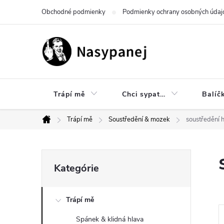
Prejsť
Obchodné podmienky
Podmienky ochrany osobných údaj
na
obsah
Trápí mě
Chci sypat…
Balíč
Trápí mě
Soustředění & mozek
soustředění 
Domov
B
Preskočiť
Kategórie
kategórie
o
Trápí mě
č
Spánek & klidná hlava