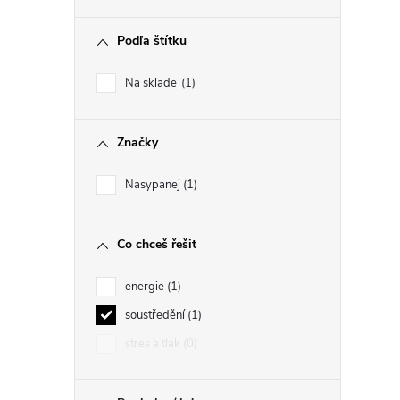
Podľa štítku
i
Na sklade
1
Značky
r
Nasypanej
1
Co chceš řešit
energie
1
soustředění
1
stres a tlak
0