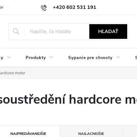
+420 602 531 191
ov
Reklamácie a vrátenie
Obchodné oznámenie
Hodnocení ob
HĽADAŤ
ky
Produkty
Sypanie pre chvosty
hardcore motor
soustředění hardcore m
R
NAJPREDÁVANEJŠIE
NAJLACNEJŠIE