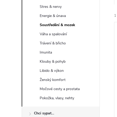
n
Stres & nervy
ý
Energie & únava
1
Soustředění & mozek
p
Váha a spalování
a
Trávení & břicho
Imunita
n
i
Klouby & pohyb
i
e
Libido & výkon
Ženský komfort
l
Močové cesty a prostata
Pokožka, vlasy, nehty
Chci sypat…