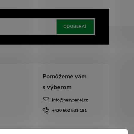
ODOBERAŤ
info
@
nasypanej.cz
+420 602 531 191