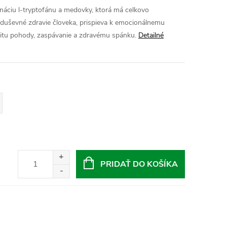
ináciu l-tryptofánu a medovky, ktorá má celkovo
 duševné zdravie človeka, prispieva k emocionálnemu
citu pohody, zaspávanie a zdravému spánku.
Detailné
PRIDAŤ DO KOŠÍKA