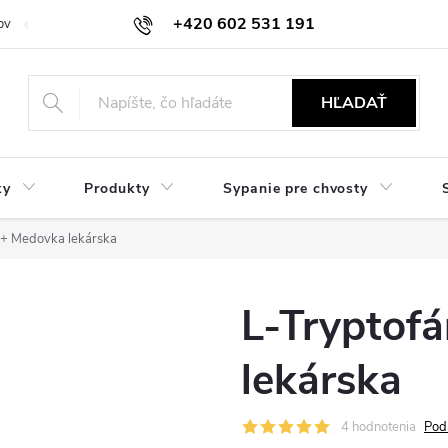
+420 602 531 191
ov
Reklamácie a vrátenie
Obchodné oznámenie
Hodnocení ob
HĽADAŤ
ky
Produkty
Sypanie pre chvosty
 + Medovka lekárska
L-Tryptof
lekárska
4 hodnotenia
Pod