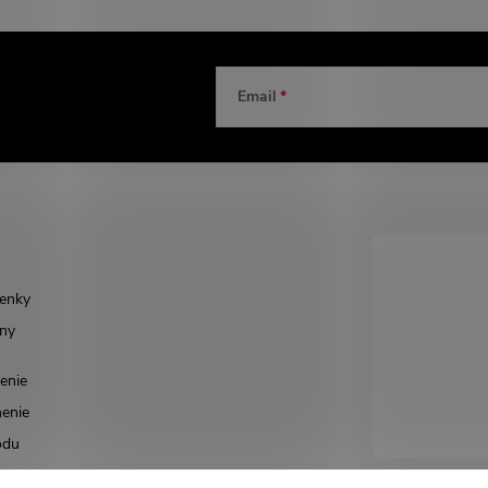
Email
enky
ny
enie
enie
odu