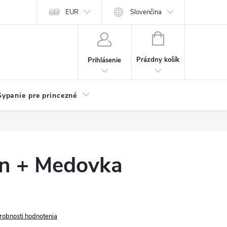
chodu
Kariéra
EUR
Slovenčina
NÁKUPNÝ
KOŠÍK
Prázdny košík
Prihlásenie
Sypanie pre princezné
án + Medovka
robnosti hodnotenia