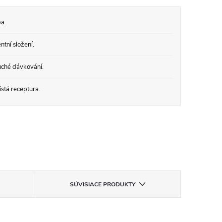
a.
tní složení.
ché dávkování.
stá receptura.
SÚVISIACE PRODUKTY