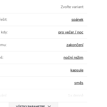
Zvoľte variant
ešit
:
spánek
 kdy
:
pro večer / noc
žimu
:
zakončení
eš
:
noční režim
kapsule
směs
ání
:
1x denně
VŠETKY PARAMETRE