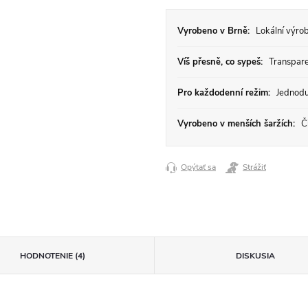
Vyrobeno v Brně:
Lokální výrob
Víš přesně, co sypeš:
Transparen
Pro každodenní režim:
Jednodu
Vyrobeno v menších šaržích:
Či
Opýtať sa
Strážiť
HODNOTENIE (4)
DISKUSIA