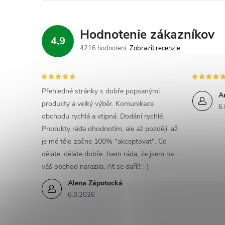
Hodnotenie zákazníkov
4,9
4216 hodnotení
Zobraziť recenzie
Přehledné stránky s dobře popsanými
A
produkty a velký výběr. Komunikace
6.
obchodu rychlá a vtipná. Dodání rychlé.
Produkty ráda ohodnotím, ale až později, až
je mé tělo začne 100% "akceptovat". Co
děláte, děláte dobře. Jsem ráda, že jsem na
váš obchod narazila. Ať se daří!! :-)
Alena Zápotocká
6.8.2026