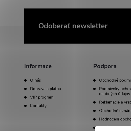
Odoberať newsletter
Z
á
p
Informace
Podpora
ä
O nás
Obchodné podmi
t
Doprava a platba
Podmienky ochra
osobných údajov
VIP program
i
Reklamácie a vrát
Kontakty
Obchodné oznám
e
Hodnocení obch
Kariéra