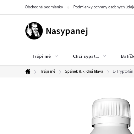
Prejsť
Obchodné podmienky
Podmienky ochrany osobných údaj
na
obsah
Trápí mě
Chci sypat…
Balíč
Trápí mě
Spánek & klidná hlava
L-Tryptofán
Domov