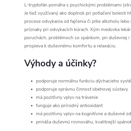
L-tryptofán pomáha s psychickými problémami (stra
Je tiež využívaný ako doplnok pri potlačení bolesti h
procese odvykania od fajčenia či pitie alkoholu le
príznaky pri odvykacích kúrach. Kým medovka leká
poruchách, problémoch so spánkom, pri duševnej i f
prispieva k duševnému komfortu a relaxáciu.
Výhody a účinky?
podporuje normálnu funkciu dýchacieho syst
podporuje správnu činnosť obehovej sústavy
má pozitívny vplyv na trávenie
funguje ako prírodný antioxidant
má pozitívny vplyv na kognitívne a duševné zd
prináša duševnú rovnováhu, kvalitnejší spán