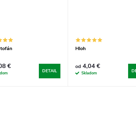
ptofán
Hloh
08 €
4,04 €
od
DETAIL
D
adom
Skladom