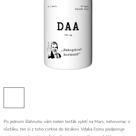
Po jednom šľahnutiu vám nielen tesťák vyletí na Mars, nehovoriac o
růsťáku, ten si z toho cvrkne do bicákov. Vďaka čomu podporuje