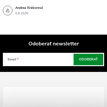
Andrea Krákorová
6.8.2026
Odoberať newsletter
Z
Email
ODOBERAŤ
á
p
ä
t