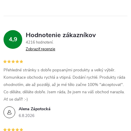
Hodnotenie zákazníkov
4,9
4216 hodnotení
Zobraziť recenzie
Přehledné stránky s dobře popsanými produkty a velký výběr.
Komunikace obchodu rychlá a vtipná. Dodání rychlé. Produkty ráda
ohodnotím, ale až později, až je mé tělo začne 100% "akceptovat".
Co děláte, děláte dobře. Jsem ráda, že jsem na váš obchod narazila.
Ať se daří!! :-)
Alena Zápotocká
6.8.2026