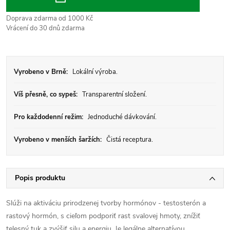
Doprava zdarma od 1000 Kč
Vrácení do 30 dnů zdarma
Vyrobeno v Brně:
Lokální výroba.
Víš přesně, co sypeš:
Transparentní složení.
Pro každodenní režim:
Jednoduché dávkování.
Vyrobeno v menších šaržích:
Čistá receptura.
Popis produktu
Slúži na aktiváciu prirodzenej tvorby hormónov - testosterón a
rastový hormón, s cieľom podporiť rast svalovej hmoty, znížiť
telesný tuk a zvýšiť silu a energiu. Je legálne alternatívou