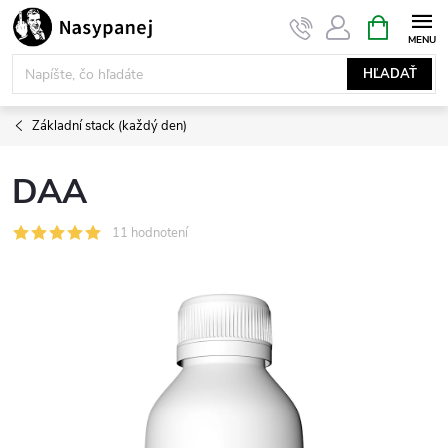
Prejsť
NÁKUPN
KOŠÍK
na
obsah
HĽADAŤ
Základní stack (každý den)
DAA
11 hodnotení