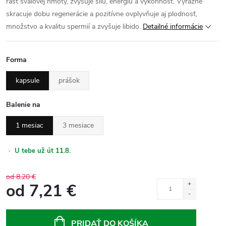
rast svalovej hmoty, zvyšuje silu, energiu a výkonnosť. Výrazne
skracuje dobu regenerácie a pozitívne ovplyvňuje aj plodnosť,
množstvo a kvalitu spermií a zvyšuje libido.
Detailné informácie
Forma
kapsule
prášok
Balenie na
1 mesiac
3 mesiace
·
U tebe už út 11.8.
od 8,20 €
od
7,21 €
Jednotková
cena:
PRIDAŤ DO KOŠÍKA