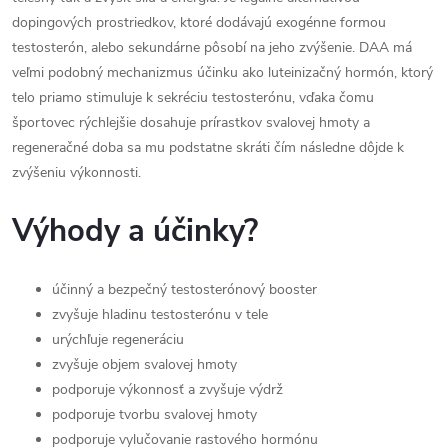
dopingových prostriedkov, ktoré dodávajú exogénne formou
testosterón, alebo sekundárne pôsobí na jeho zvýšenie. DAA má
veľmi podobný mechanizmus účinku ako luteinizačný hormón, ktorý
telo priamo stimuluje k sekréciu testosterónu, vďaka čomu
športovec rýchlejšie dosahuje prírastkov svalovej hmoty a
regeneračné doba sa mu podstatne skráti čím následne dôjde k
zvýšeniu výkonnosti.
Výhody a účinky?
účinný a bezpečný testosterónový booster
zvyšuje hladinu testosterónu v tele
urýchľuje regeneráciu
zvyšuje objem svalovej hmoty
podporuje výkonnosť a zvyšuje výdrž
podporuje tvorbu svalovej hmoty
podporuje vylučovanie rastového hormónu