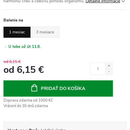
harmóniu čriev a celkovú pohodu organizmu.
Detailné informácie
Balenie na
1 mesiac
3 mesiace
·
U tebe už út 11.8.
od 6,15 €
od
6,15 €
Jednotková
cena:
PRIDAŤ DO KOŠÍKA
Doprava zdarma od 1000 Kč
Vrácení do 30 dnů zdarma