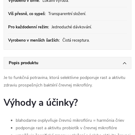
Vyrobeno v Brně:
Lokální výroba.
Víš přesně, co sypeš:
Transparentní složení.
Pro každodenní režim:
Jednoduché dávkování.
Vyrobeno v menších šaržích:
Čistá receptura.
Popis produktu
Je to funkčná potravina, ktorá selektívne podporuje rast a aktivitu
zdraviu prospešných baktérií črevnej mikroflóry.
Výhody a účinky?
blahodarne ovplyvňuje črevnú mikroflóru = harmónia čriev
podporuje rast a aktivitu probiotík v črevnej mikroflóre