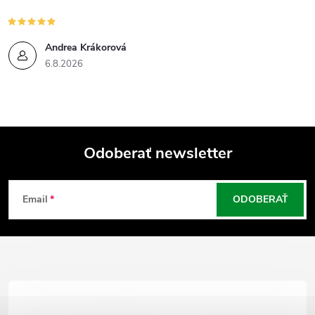
Andrea Krákorová
6.8.2026
Odoberať newsletter
Z
Email
ODOBERAŤ
á
p
ä