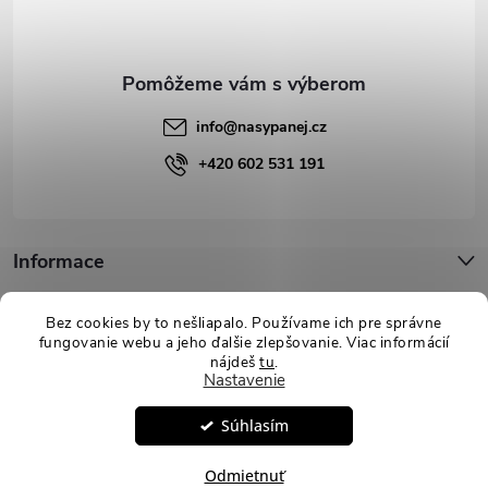
t
i
e
info
@
nasypanej.cz
+420 602 531 191
Informace
Podpora
Bez cookies by to nešliapalo. Používame ich pre správne
fungovanie webu a jeho ďalšie zlepšovanie. Viac informácií
nájdeš
tu
.
Nastavenie
Copyright 2026
Nasypanej.sk
. Všetky práva vyhradené.
Upraviť
Súhlasím
nastavenie cookies
Vytvoril Shoptet
Odmietnuť