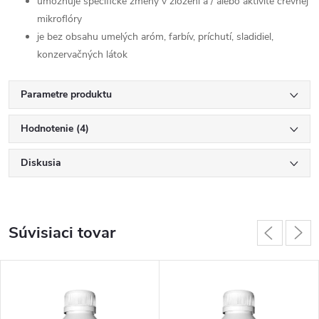
umožňuje špecifické zmeny v zložení a / alebo aktivite črevnej
mikroflóry
je bez obsahu umelých aróm, farbív, príchutí, sladidiel,
konzervačných látok
Parametre produktu
Hodnotenie (4)
Diskusia
Súvisiaci tovar