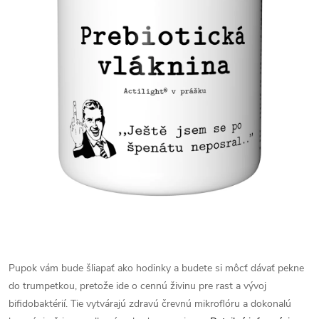
Pupok vám bude šliapať ako hodinky a budete si môcť dávať pekne
do trumpetkou, pretože ide o cennú živinu pre rast a vývoj
bifidobaktérií. Tie vytvárajú zdravú črevnú mikroflóru a dokonalú