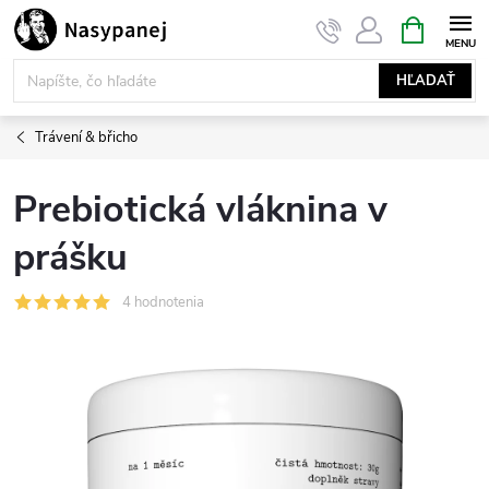
Prejsť
NÁKUPN
KOŠÍK
na
obsah
HĽADAŤ
Trávení & břicho
Prebiotická vláknina v
prášku
4 hodnotenia