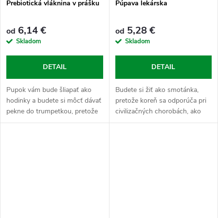
Prebiotická vláknina v prášku
Púpava lekárska
6,14 €
5,28 €
od
od
Skladom
Skladom
DETAIL
DETAIL
Pupok vám bude šliapať ako
Budete si žiť ako smotánka,
hodinky a budete si môcť dávať
pretože koreň sa odporúča pri
pekne do trumpetkou, pretože
civilizačných chorobách, ako
ide o cennú živinu pre rast a
vysokom cholesterole a krvnom
vývoj bifidobaktérií. Tie
cukre.
vytvárajú zdravú črevnú
mikroflóru...