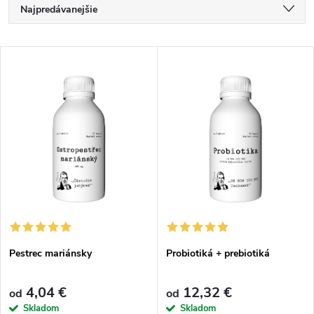
R
Najpredávanejšie
a
Najlacnejšie
V
Najdrahšie
d
ý
Abecedne
e
p
n
i
i
s
e
p
p
Pestrec mariánsky
Probiotiká + prebiotiká
r
r
4,04 €
12,32 €
od
od
o
Skladom
Skladom