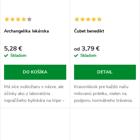
Archangelika lekárska
Čubet benedikt
5,28 €
3,79 €
od
Skladom
Skladom
DO KOŠÍKA
DETAIL
Má síce svätožiaru v názve, ale
Krasovlások pre každú našu
účinky ako z laboratória
milovanú prdelku, nielen na
najväčšieho bylinkára na tripe –
podporu normálneho trávenia,
dá pupku kľud a šišinku hodí do
keď to v pupku škručí.
pohodičky.