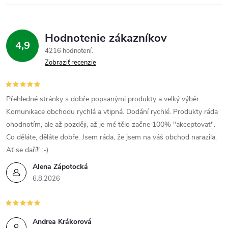
k
c
o
i
v
Hodnotenie zákazníkov
4,9
a
e
4216 hodnotení
n
Zobraziť recenzie
p
i
e
r
Přehledné stránky s dobře popsanými produkty a velký výběr.
v
Komunikace obchodu rychlá a vtipná. Dodání rychlé. Produkty ráda
ohodnotím, ale až později, až je mé tělo začne 100% "akceptovat".
k
Co děláte, děláte dobře. Jsem ráda, že jsem na váš obchod narazila.
Ať se daří!! :-)
y
Alena Zápotocká
v
6.8.2026
ý
p
Andrea Krákorová