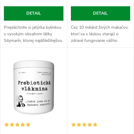
o
d
DETAIL
DETAIL
d
u
Prepláchnite si jatýrka bylinkou
Cez 10 miliárd živých makačov,
u
s vysokým obsahom látky
ktorí sa s láskou starajú o
k
Silymarín, ktorej najdôležitejšou
zdravé fungovanie vášho
k
funkciou je ochrana
tráviaceho systému, chráni
t
pečeňových buniek. Pestrec
črevnú mikroflóru a zlepšujú aj
t
podporuje zdravie žlčníka a
cholesterol. Tiež podporujú...
pečene,...
o
o
v
v