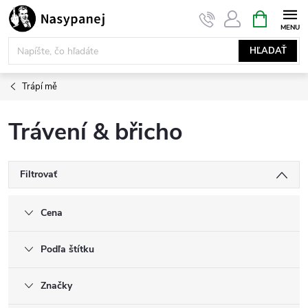
Prejsť
NÁKUPN
KOŠÍK
na
obsah
HĽADAŤ
Trápí mě
Trávení & břicho
Filtrovať
Cena
Podľa štítku
Značky