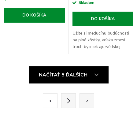
Skladom
DO KOŠÍKA
DO KOŠÍKA
Užite si meducínu budúcnosti
na plné kôstky, vďaka zmesi
troch byliniek ajurvédskej
medicíny Haritaki, Amalaki a
Bibhitaki.
O
NAČÍTAŤ 5 ĎALŠÍCH
v
l
S
1
2
t
á
r
d
á
a
n