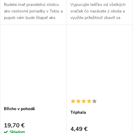
Budete mať pravidelnú stolicu
Vypucujte telíčko od všetkých
ako cestovné poriadky v Tokiu a
sračiek čo nasávate z okolia a
pupok vám bude šliapať ako
využite príležitosť zbaviť sa
Švajčiarmi, keď si budete dávať
nahromadeného čurbesu v
do trumpetkou.
organizme.
Břicho v pohodě
Triphala
19,70 €
4,49 €
Skladom