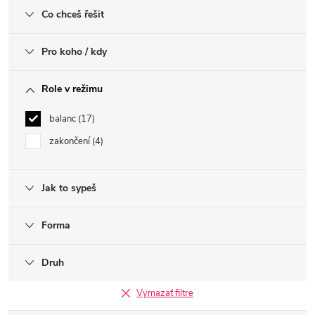
Co chceš řešit
Pro koho / kdy
Role v režimu
balanc
17
zakončení
4
Jak to sypeš
Forma
Druh
Vymazať filtre