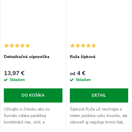
Detoxikačná súpravička
Ruža šípková
13,97 €
4 €
od
Skladom
Skladom
DO KOŠÍKA
DETAIL
Užívajte si črievku ako zo
Šípková Ruža už nechrápe a
žurnálu vďaka parádnej
nielen poláska vašu imunitu, ale
kombinácii rias, siníc a
zároveň aj reguluje krvný tlak,
jačmienku.
znižuje cholesterol, preosieva