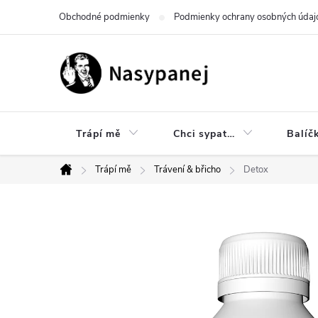
Prejsť
Obchodné podmienky
Podmienky ochrany osobných údaj
na
obsah
Trápí mě
Chci sypat…
Balíč
Trápí mě
Trávení & břicho
Detox
Domov