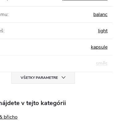
žimu
:
balanc
eš
:
light
kapsule
směs
VŠETKY PARAMETRE
ájdete v tejto kategórii
& břicho