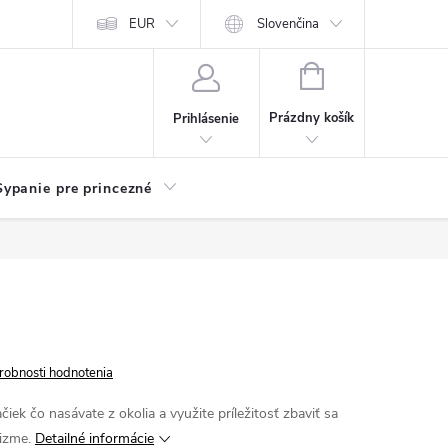
chodu
Kariéra
EUR
Slovenčina
NÁKUPNÝ
KOŠÍK
Prázdny košík
Prihlásenie
Sypanie pre princezné
robnosti hodnotenia
iek čo nasávate z okolia a využite príležitosť zbaviť sa
izme.
Detailné informácie