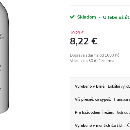
Skladom
·
U tebe už út
10,29 €
8,22 €
Jednotková
Doprava zdarma od 1000 Kč
cena:
Vrácení do 30 dnů zdarma
Vyrobeno v Brně:
Lokální výrob
Víš přesně, co sypeš:
Transparen
Pro každodenní režim:
Jednodu
Vyrobeno v menších šaržích:
Či