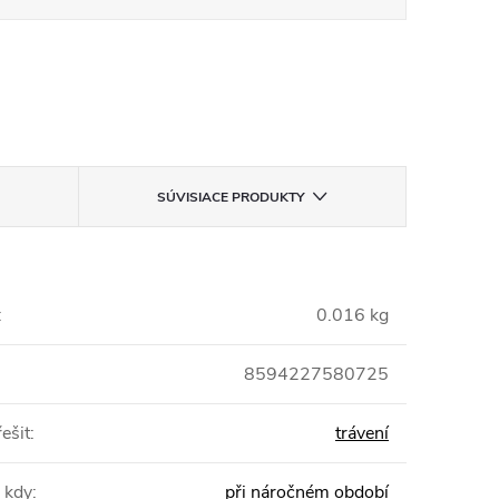
SÚVISIACE PRODUKTY
:
0.016 kg
8594227580725
ešit
:
trávení
 kdy
:
při náročném období