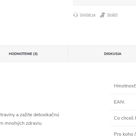
Opýtať sa
Strážiť
HODNOTENIE (3)
DISKUSIA
Hmotnosť
EAN
:
traviny a zažite detoxikačnú
Co chceš ř
jom mnohých zdraviu
Pro koho /