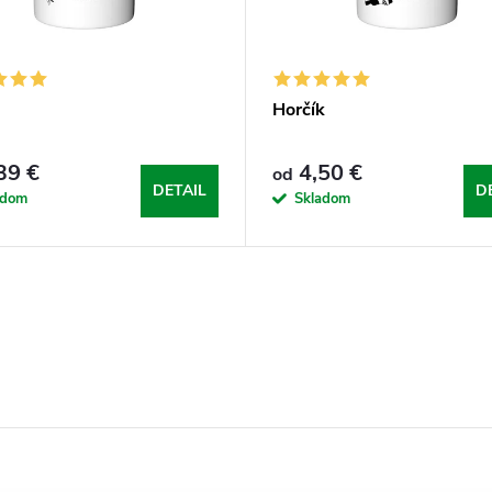
Horčík
39 €
4,50 €
od
DETAIL
D
adom
Skladom