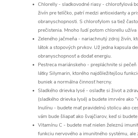
Chlorelly - sladkovodné riasy - chlorofylová
živín pre telíčko, patrí medzi antioxidanty a pr
obranyschopnosti. S chlorofylom sa tiež čast
prečistenia. Mnoho ľudí potom chlorellu užíva
Zeleného jačmeňa - nariachnutý zdroj živín, 
látok a stopových prvkov. Už jedna kapsula d
obranyschopnosť a dodať energiu.
Pestreca mariánskeho - prepláchnite si peče
látky Silymarin, ktorého najdôležitejšou funk
buniek a normálna činnosť hercny.
Sladkého drievka lysé - oslaďte si život a zdr
(sladkého drievka lysé) a budete imrvére ako "
Inulínu - budete mať pravidelnú stolicu ako c
vám bude šliapať ako švajčiarov, keď si budete
Vitamínu C - budete mať nielen železnú imuni
funkciu nervového a imunitného systému, ale 