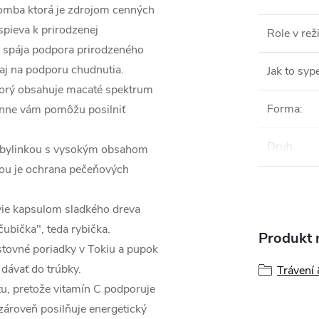
 bomba ktorá je zdrojom cenných
ispieva k prirodzenej
Role v re
o spája podpora prirodzeného
 aj na podporu chudnutia.
Jak to syp
ktorý obsahuje macaté spektrum
Forma
:
enne vám pomôžu posilniť
Druh
:
ň bylinkou s vysokým obsahom
ciou je ochrana pečeňových
avie kapsulom sladkého dreva
čubička", teda rybička.
Produkt n
estovné poriadky v Tokiu a pupok
 dávať do trúbky.
Trávení 
tu, pretože vitamín C podporuje
zároveň posilňuje energetický