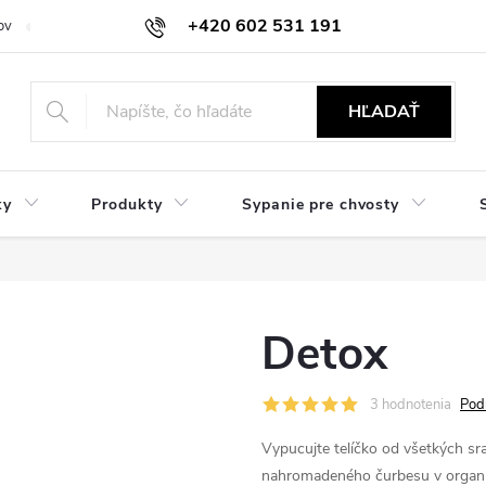
+420 602 531 191
ov
Reklamácie a vrátenie
Obchodné oznámenie
Hodnocení ob
HĽADAŤ
ky
Produkty
Sypanie pre chvosty
Detox
3 hodnotenia
Pod
Vypucujte telíčko od všetkých srač
nahromadeného čurbesu v organ