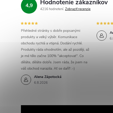
Hodnotenie zákazníkov
4,9
4216 hodnotení
Zobraziť recenzie
Přehledné stránky s dobře popsanými
A
produkty a velký výběr. Komunikace
6.
obchodu rychlá a vtipná. Dodání rychlé.
Produkty ráda ohodnotím, ale až později, až
je mé tělo začne 100% "akceptovat". Co
děláte, děláte dobře. Jsem ráda, že jsem na
váš obchod narazila. Ať se daří!! :-)
Alena Zápotocká
6.8.2026