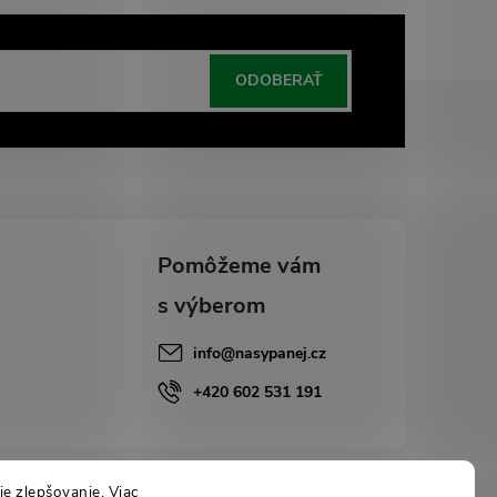
ODOBERAŤ
info
@
nasypanej.cz
+420 602 531 191
e zlepšovanie. Viac