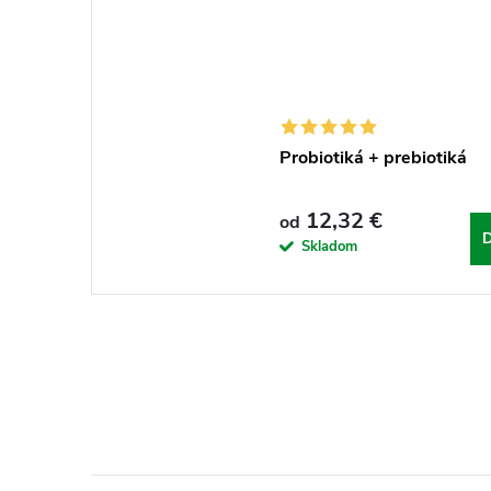
Probiotiká + prebiotiká
12,32 €
od
D
Skladom