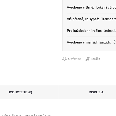
Vyrobeno v Brně:
Lokální výrob
Víš přesně, co sypeš:
Transparen
Pro každodenní režim:
Jednodu
Vyrobeno v menších šaržích:
Či
Opýtať sa
Strážiť
HODNOTENIE (8)
DISKUSIA