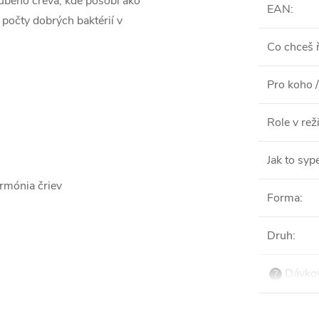
rubého čreva, kde pôsobí ako
EAN
:
 počty dobrých baktérií v
Co chceš ř
Pro koho /
Role v re
Jak to syp
rmónia čriev
Forma
:
Druh
:
Dávkov
?