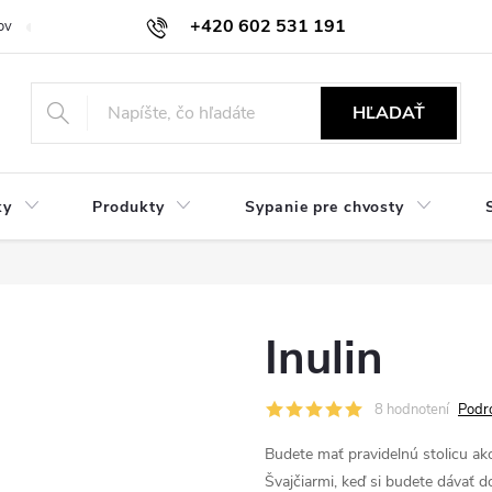
+420 602 531 191
ov
Reklamácie a vrátenie
Obchodné oznámenie
Hodnocení ob
HĽADAŤ
ky
Produkty
Sypanie pre chvosty
Inulin
8 hodnotení
Podr
Budete mať pravidelnú stolicu ak
Švajčiarmi, keď si budete dávať 