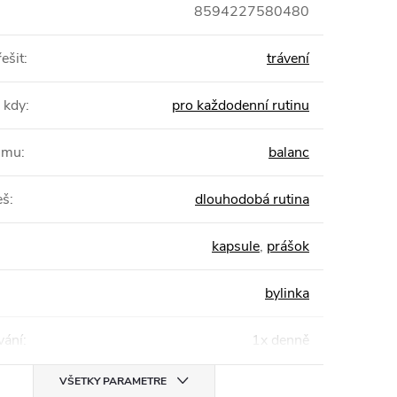
8594227580480
ešit
:
trávení
 kdy
:
pro každodenní rutinu
žimu
:
balanc
eš
:
dlouhodobá rutina
kapsule
,
prášok
bylinka
ání
:
1x denně
VŠETKY PARAMETRE