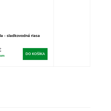
la - sladkovodná riasa
€
DO KOŠÍKA
dom