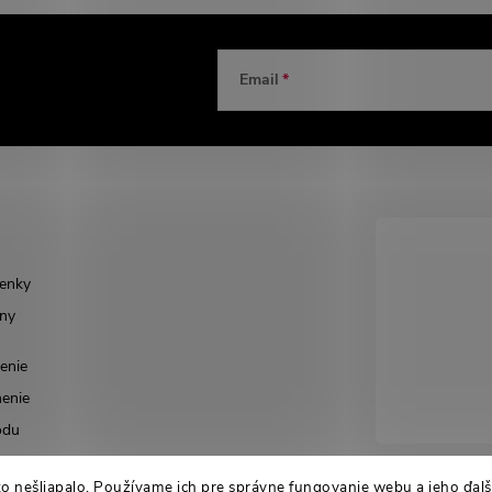
Email
enky
ny
enie
enie
odu
to nešliapalo. Používame ich pre správne fungovanie webu a jeho ďalši