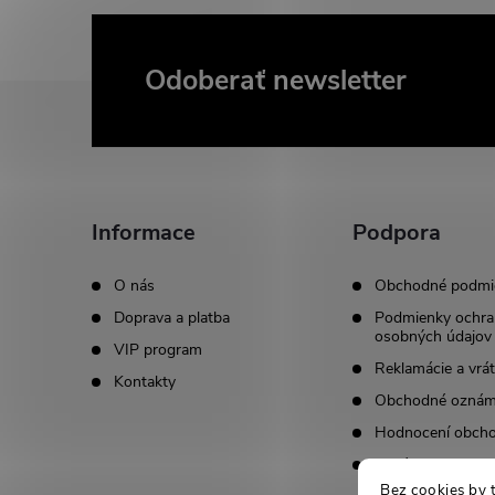
Odoberať newsletter
Z
á
p
Informace
Podpora
ä
O nás
Obchodné podmi
t
Doprava a platba
Podmienky ochra
osobných údajov
VIP program
i
Reklamácie a vrát
Kontakty
Obchodné oznám
e
Hodnocení obch
Kariéra
Bez cookies by 