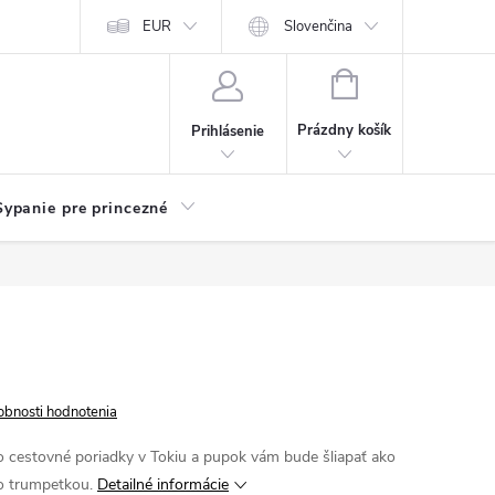
chodu
Kariéra
EUR
Slovenčina
NÁKUPNÝ
KOŠÍK
Prázdny košík
Prihlásenie
Sypanie pre princezné
obnosti hodnotenia
o cestovné poriadky v Tokiu a pupok vám bude šliapať ako
do trumpetkou.
Detailné informácie