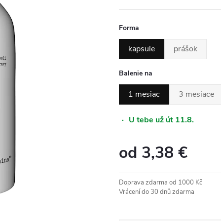
Forma
kapsule
prášok
Balenie na
1 mesiac
3 mesiace
·
U tebe už út 11.8.
od
3,38 €
Jednotková
cena:
Doprava zdarma od 1000 Kč
Vrácení do 30 dnů zdarma