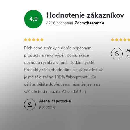
Hodnotenie zákazníkov
4,9
4216 hodnotení
Zobraziť recenzie
Přehledné stránky s dobře popsanými
A
produkty a velký výběr. Komunikace
6.
obchodu rychlá a vtipná. Dodání rychlé.
Produkty ráda ohodnotím, ale až později, až
je mé tělo začne 100% "akceptovat". Co
děláte, děláte dobře. Jsem ráda, že jsem na
váš obchod narazila. Ať se daří!! :-)
Alena Zápotocká
6.8.2026