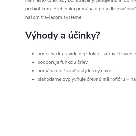
Namiesto toho, aby bol strávený, putuje inulín do h
prebiotikum. Prebiotiká pomáhajú pri jedle zvyšovať
našom tráviacom systéme.
Výhody a účinky?
prispieva k pravidelnej stolici - zdravé trávenie
podporuje funkciu čriev
pomáha udržiavať stály krvný cukor
blahodarne ovplyvňuje črevnú mikroflóru = ha