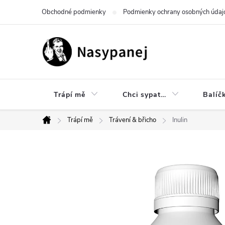
Prejsť
Obchodné podmienky
Podmienky ochrany osobných údaj
na
obsah
Trápí mě
Chci sypat…
Balíč
Trápí mě
Trávení & břicho
Inulin
Domov