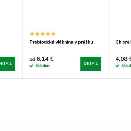
Prebiotická vláknina v prášku
Chlorel
6,14 €
4,08 
od
ETAIL
DETAIL
Skladom
Skla