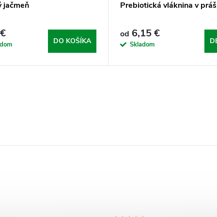
ý jačmeň
Prebiotická vláknina v prá
 €
6,15 €
od
DO KOŠÍKA
D
adom
Skladom