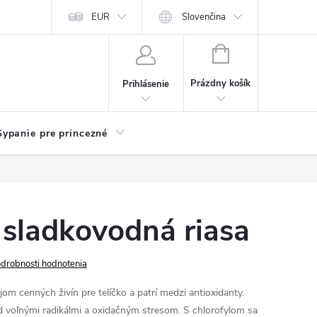
chodu
Kariéra
EUR
Slovenčina
NÁKUPNÝ
KOŠÍK
Prázdny košík
Prihlásenie
Sypanie pre princezné
- sladkovodná riasa
drobnosti hodnotenia
om cenných živín pre telíčko a patrí medzi antioxidanty.
d voľnými radikálmi a oxidačným stresom. S chlorofylom sa