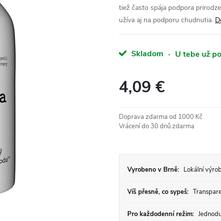
tiež často spája podpora prirodz
užíva aj na podporu chudnutia.
D
Skladom
·
U tebe už po
4,09 €
Jednotková
cena:
Doprava zdarma od 1000 Kč
Vrácení do 30 dnů zdarma
Vyrobeno v Brně:
Lokální výrob
Víš přesně, co sypeš:
Transparen
Pro každodenní režim:
Jednodu