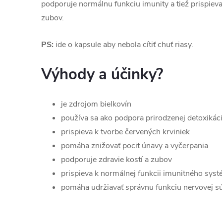
podporuje normálnu funkciu imunity a tiež prispieva
zubov.
PS:
ide o kapsule aby nebola cítiť chuť riasy.
Výhody a účinky?
je zdrojom bielkovín
používa sa ako podpora prirodzenej detoxikác
prispieva k tvorbe červených krviniek
pomáha znižovať pocit únavy a vyčerpania
podporuje zdravie kostí a zubov
prispieva k normálnej funkcii imunitného sys
pomáha udržiavať správnu funkciu nervovej s