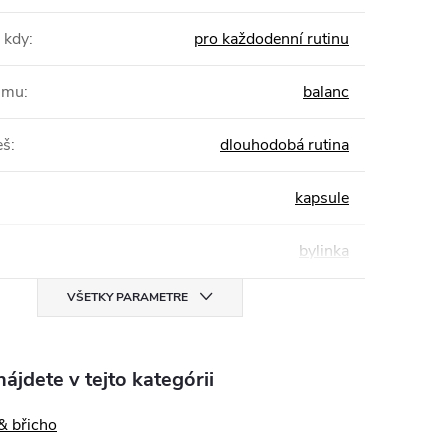
 kdy
:
pro každodenní rutinu
žimu
:
balanc
eš
:
dlouhodobá rutina
kapsule
bylinka
VŠETKY PARAMETRE
ájdete v tejto kategórii
& břicho