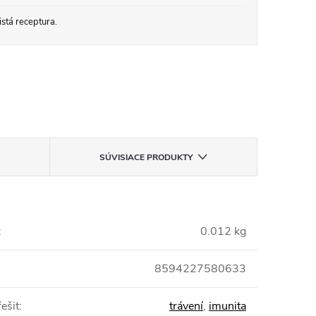
stá receptura.
SÚVISIACE PRODUKTY
:
0.012 kg
8594227580633
ešit
:
trávení
,
imunita