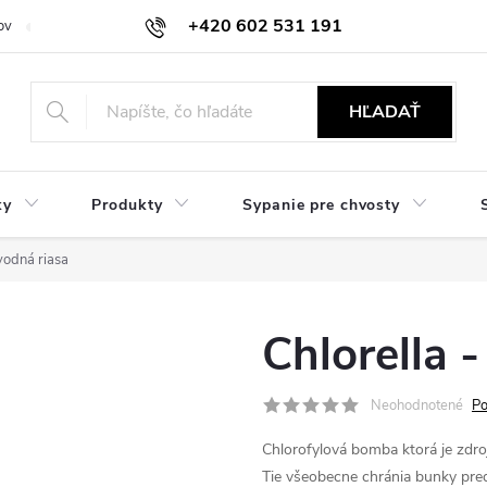
+420 602 531 191
ov
Reklamácie a vrátenie
Obchodné oznámenie
Hodnocení ob
HĽADAŤ
ky
Produkty
Sypanie pre chvosty
vodná riasa
Chlorella 
Neohodnotené
Po
Chlorofylová bomba ktorá je zdroj
Tie všeobecne chránia bunky pre