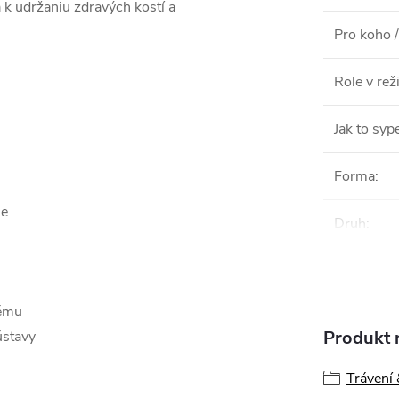
 k udržaniu zdravých kostí a
Pro koho /
Role v re
Jak to syp
Forma
:
ie
Druh
:
tému
Produkt n
ústavy
Trávení 