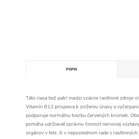
POPIS
Táto riasa tiež patrí medzi vzácne rastlinné zdroje 
Vitamín B12 prispieva k zníženiu únavy a vyčerpani
podporuje normálnu tvorbu červených krviniek. Obs
pomáha udržiavať správnu činnosť nervovej sústavy,
orgánov v tele. A v neposlednom rade v rastlinnýc