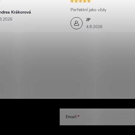
Perfektní jako vždy
ndrea Krákorová
8.2026
JP
4.8.2026
Email