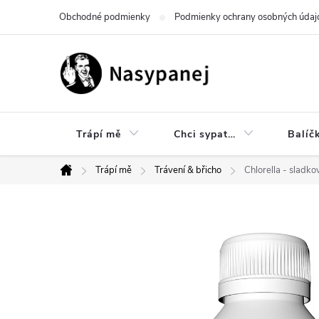
Prejsť
Obchodné podmienky
Podmienky ochrany osobných údaj
na
obsah
Trápí mě
Chci sypat…
Balíč
Trápí mě
Trávení & břicho
Chlorella - sladko
Domov