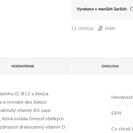
Vyrobeno v menších šaržích:
Či
Opýtať sa
Strážiť
HODNOTENIE
DISKUSIA
vitamínu D, B12 a železa.
Hmotnosť
a a rovnako ako železo
iahnutý vitamín B3 zase
EAN
:
 ktorá ovláda činnosť všetkých
h zdrojoch drahocenný vitamín D
Co chceš ř