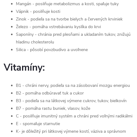
Mangán - posilňuje metabolizmus a kosti, spaľuje tuky
Vápnik - posilňuje kosti
Zinok - podieľa sa na tvorbe bielych a červených krviniek
Železo - pomáha vstrebávaniu kyslíka do krvi
Saponíny - chránia pred plesňami a ukladaním tukov, znižujú
hladinu cholesterolu
Silica - pôsobí povzbudivo a uvoľnene
Vitamíny:
B1 - chráni nervy, podieľa sa na zásobovaní mozgu energiou
B2 - pomáha odbúravať tuk a cukor
B3 - podieľa sa na látkovej výmene cukrov, tukov, bielkovín
B7 - pomáha rastu buniek, vlasov, kože
C - posilňuje imunitný systém a chráni pred voľnými radikálmi
E - spomaľuje starnutie
K- je dôležitý pri látkovej výmene kostí, väziva a správnom