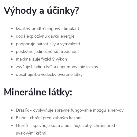
Výhody a účinky?
kvalitný predtréningový stimulant
dodá explozívnu dávku energie
podporuje nárast sily a vytrvalosti
poskytne jedinečnú sústredenosť
maximalizuje fyzický výkon
zvyšuje hladinu NO a napumpovanie svalov
obsahuje iba vedecky overené látky
Minerálne látky:
Draslík - ovplyvňuje správne fungovanie mozgu a nervov
Fluór - chráni pred zubným kazom
Horčík - spevňuje kosti a posilňuje zuby, chráni pred
svalovými kŕčmi