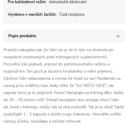
Pro každodenní režim:
Jednoduché dávkování.
Vyrobeno v menších šaržích:
Čistá receptura.
Popis produktu
Pretože nakopáva tak, že Vám nie je zle (s tým sa stretnete pri
nesprávne zostavených pred-tréningových suplementoch).
Pozvoľna Vás prebudí, pripraví do pohotovostného režimu a
rozprúdi krv. Ten pocit je doslova hmatateľný a veľmi príjemný.
Zdvihne Vám sebavedomie a chcete ísť hneď na vec! Nezľaknite sa,
naozaj je to zvláštny stav, kedy cítite, že "SA NIEČO DEJE", ale
napriek tomu je to príjemné. Pozor! Nečakajte na tréning dlho, bežte
do 20 – 30 minút cvičiť. Pokiaľ nevybijete vlnu energie, ktorú Vám
dá, hneď v tréningu, môže Vás tá vlna rozhodiť. Tak je to silné! Takže
vyskúšajte 1 - 2 kapsule a zistite svoju toleranciu. Akonáhle ucítite
nástup účinku, neotáľajte a začnite trénovať.