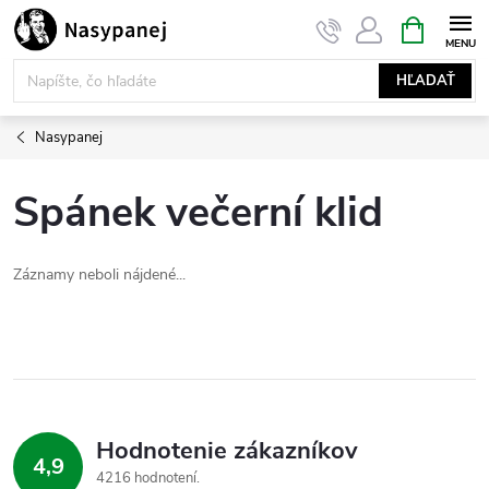
Prejsť
NÁKUPN
KOŠÍK
na
obsah
HĽADAŤ
Nasypanej
Spánek večerní klid
Záznamy neboli nájdené...
Hodnotenie zákazníkov
4,9
4216 hodnotení