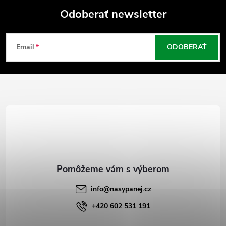
Odoberať newsletter
Z
Email
ODOBERAŤ
á
p
ä
t
i
e
info
@
nasypanej.cz
+420 602 531 191