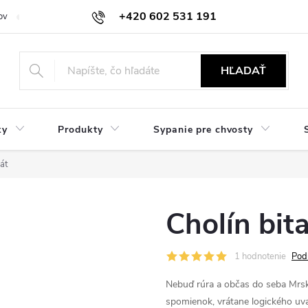
+420 602 531 191
ov
Reklamácie a vrátenie
Obchodné oznámenie
Hodnocení ob
HĽADAŤ
ky
Produkty
Sypanie pre chvosty
rát
Cholín bita
1 hodnotenie
Pod
Nebuď rúra a občas do seba Mrskn
spomienok, vrátane logického uv