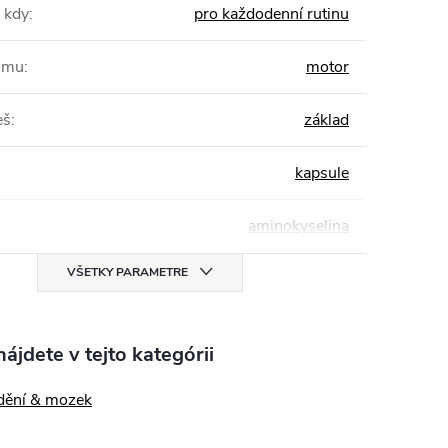
 kdy
:
pro každodenní rutinu
žimu
:
motor
eš
:
základ
kapsule
aminokyselina
VŠETKY PARAMETRE
ájdete v tejto kategórii
dění & mozek