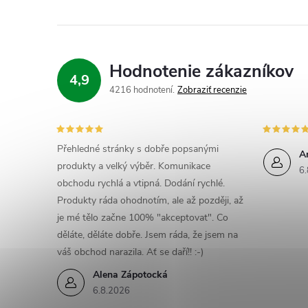
Hodnotenie zákazníkov
4,9
4216 hodnotení
Zobraziť recenzie
Přehledné stránky s dobře popsanými
A
produkty a velký výběr. Komunikace
6.
obchodu rychlá a vtipná. Dodání rychlé.
Produkty ráda ohodnotím, ale až později, až
je mé tělo začne 100% "akceptovat". Co
děláte, děláte dobře. Jsem ráda, že jsem na
váš obchod narazila. Ať se daří!! :-)
Alena Zápotocká
6.8.2026