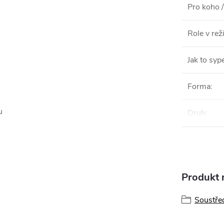
Pro koho /
Role v re
Jak to syp
Forma
:
u
Druh
:
Produkt n
Soustře