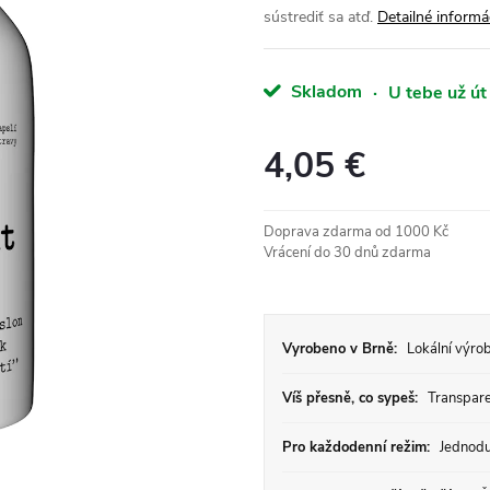
sústrediť sa atď.
Detailné informá
Skladom
·
U tebe už út
4,05 €
Jednotková
cena:
Doprava zdarma od 1000 Kč
Vrácení do 30 dnů zdarma
Vyrobeno v Brně:
Lokální výrob
Víš přesně, co sypeš:
Transparen
Pro každodenní režim:
Jednodu