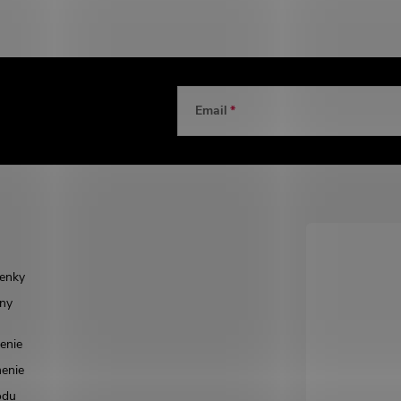
Email
enky
ny
enie
enie
odu