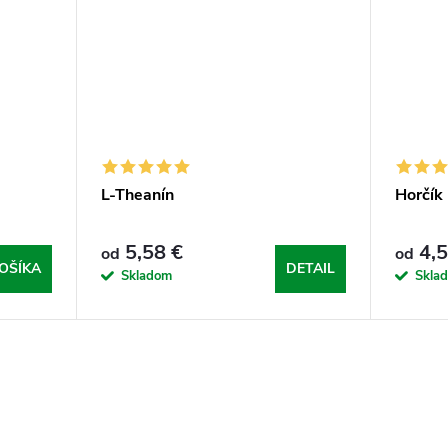
L-Theanín
Horčík
5,58 €
4,5
od
od
OŠÍKA
DETAIL
Skladom
Skla