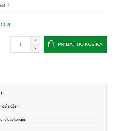
cie
 11.8.
PRIDAŤ DO KOŠÍKA
a.
tní složení.
ché dávkování.