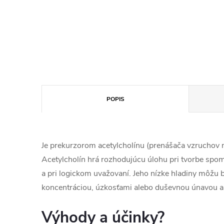
POPIS
Je prekurzorom acetylcholínu (prenášača vzruchov
Acetylcholín hrá rozhodujúcu úlohu pri tvorbe spom
a pri logickom uvažovaní. Jeho nízke hladiny môžu 
koncentráciou, úzkosťami alebo duševnou únavou a 
Výhody a účinky?