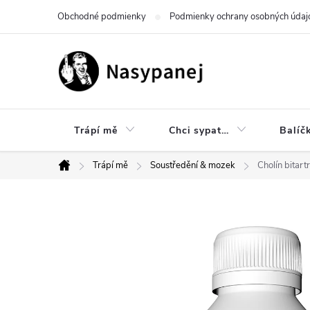
Prejsť
Obchodné podmienky
Podmienky ochrany osobných údaj
na
obsah
Trápí mě
Chci sypat…
Balíč
Trápí mě
Soustředění & mozek
Cholín bitart
Domov