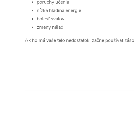
poruchy učenia
nízka hladina energie
bolesť svalov
zmeny nálad
Ak ho má vaše telo nedostatok, začne používať zás