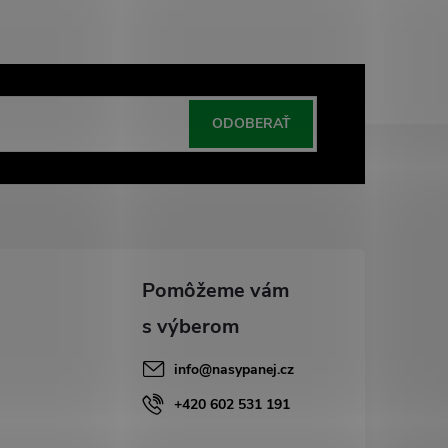
ODOBERAŤ
info
@
nasypanej.cz
+420 602 531 191