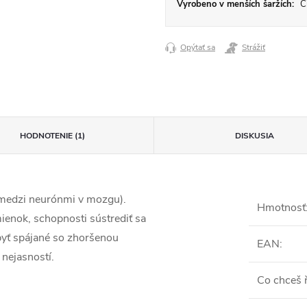
Vyrobeno v menších šaržích:
Či
Opýtať sa
Strážiť
HODNOTENIE (1)
DISKUSIA
 medzi neurónmi v mozgu).
Hmotnosť
ienok, schopnosti sústrediť sa
byť spájané so zhoršenou
EAN
:
nejasností.
Co chceš ř