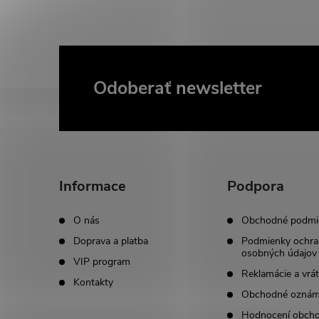
Odoberať newsletter
Z
á
p
Informace
Podpora
ä
O nás
Obchodné podmi
t
Doprava a platba
Podmienky ochra
osobných údajov
VIP program
i
Reklamácie a vrát
Kontakty
Obchodné oznám
e
Hodnocení obch