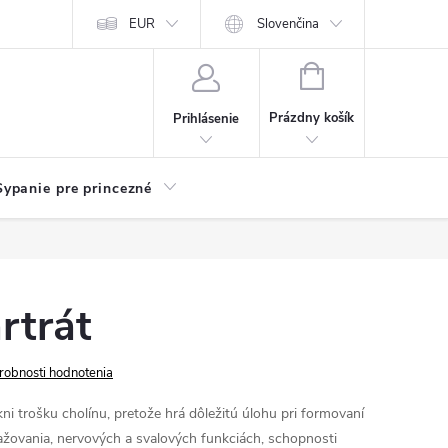
chodu
Kariéra
EUR
Slovenčina
NÁKUPNÝ
KOŠÍK
Prázdny košík
Prihlásenie
Sypanie pre princezné
rtrát
robnosti hodnotenia
i trošku cholínu, pretože hrá dôležitú úlohu pri formovaní
ažovania, nervových a svalových funkciách, schopnosti