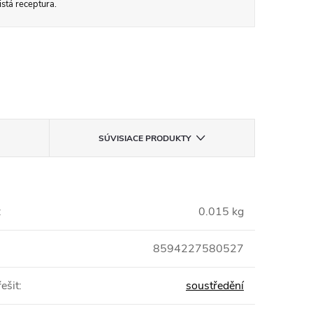
stá receptura.
SÚVISIACE PRODUKTY
:
0.015 kg
8594227580527
ešit
:
soustředění