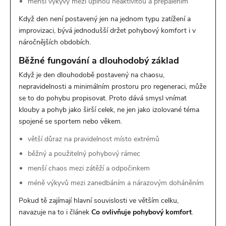
menší výkyvy mezi úplnou neaktivitou a přepálením
Když den není postavený jen na jednom typu zatížení a
improvizaci, bývá jednodušší držet pohybový komfort i v
náročnějších obdobích.
Běžné fungování a dlouhodobý základ
Když je den dlouhodobě postavený na chaosu,
nepravidelnosti a minimálním prostoru pro regeneraci, může
se to do pohybu propisovat. Proto dává smysl vnímat
klouby a pohyb jako širší celek, ne jen jako izolované téma
spojené se sportem nebo věkem.
větší důraz na pravidelnost místo extrémů
běžný a použitelný pohybový rámec
menší chaos mezi zátěží a odpočinkem
méně výkyvů mezi zanedbáním a nárazovým doháněním
Pokud tě zajímají hlavní souvislosti ve větším celku,
navazuje na to i článek
Co ovlivňuje pohybový komfort
.