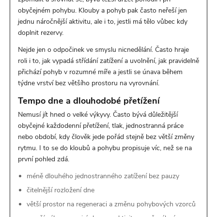
obyčejném pohybu. Klouby a pohyb pak často neřeší jen
jednu náročnější aktivitu, ale i to, jestli má tělo vůbec kdy
doplnit rezervy.
Nejde jen o odpočinek ve smyslu nicnedělání. Často hraje
roli i to, jak vypadá střídání zatížení a uvolnění, jak pravidelně
přichází pohyb v rozumné míře a jestli se únava během
týdne vrství bez většího prostoru na vyrovnání.
Tempo dne a dlouhodobé přetížení
Nemusí jít hned o velké výkyvy. Často bývá důležitější
obyčejné každodenní přetížení, tlak, jednostranná práce
nebo období, kdy člověk jede pořád stejně bez větší změny
rytmu. I to se do kloubů a pohybu propisuje víc, než se na
první pohled zdá.
méně dlouhého jednostranného zatížení bez pauzy
čitelnější rozložení dne
větší prostor na regeneraci a změnu pohybových vzorců