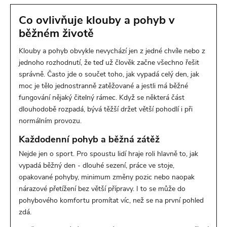
Co ovlivňuje klouby a pohyb v
běžném životě
Klouby a pohyb obvykle nevychází jen z jedné chvíle nebo z
jednoho rozhodnutí, že teď už člověk začne všechno řešit
správně. Často jde o součet toho, jak vypadá celý den, jak
moc je tělo jednostranně zatěžované a jestli má běžné
fungování nějaký čitelný rámec. Když se některá část
dlouhodobě rozpadá, bývá těžší držet větší pohodlí i při
normálním provozu.
Každodenní pohyb a běžná zátěž
Nejde jen o sport. Pro spoustu lidí hraje roli hlavně to, jak
vypadá běžný den - dlouhé sezení, práce ve stoje,
opakované pohyby, minimum změny pozic nebo naopak
nárazové přetížení bez větší přípravy. I to se může do
pohybového komfortu promítat víc, než se na první pohled
zdá.