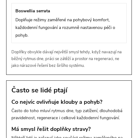
Boswellia serrata
Doplňuje režimy zaměřené na pohybový komfort,
každodenní fungování a rozumně nastavenou péči o
pohyb.
Doplňky obvykle dávají největší smysl tehdy, když navazují na
běžný rytmus dne, práci se zátěží a prostor na regeneraci, ne
jako nárazové řešení bez širšího systému.
Často se lidé ptají
Co nejvíc ovlivňuje klouby a pohyb?
Často do toho mluví rytmus dne, typ zatížení, dlouhodobá
pravidelnost, regenerace i celkové každodenní fungování.
Má smysl řešit doplňky stravy?
Někteří lidé je zařazují jako součást režimu zaměřeného na