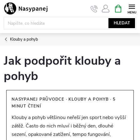
Přejít
NÁKUPNÍ
KOŠÍK
na
obsah
HLEDAT
Klouby a pohyb
Jak podpořit klouby a
pohyb
NASYPANEJ PRŮVODCE · KLOUBY A POHYB · 5
MINUT ČTENÍ
Klouby a pohyb většinou neřeší jen sport nebo vyšší
zátěž. Často do nich mluví i běžný den, dlouhé
sezení, opakované zatížení, tempo fungování,