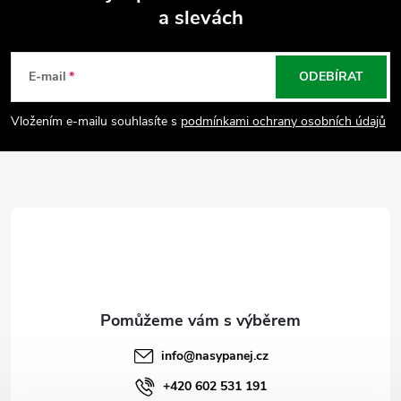
a slevách
Z
á
E-mail
ODEBÍRAT
p
Vložením e-mailu souhlasíte s
podmínkami ochrany osobních údajů
a
t
í
info
@
nasypanej.cz
+420 602 531 191