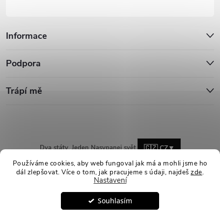
Informace
Podpora
Trápí mě
Dva státy. Jeden Nasypanej svět.
🇨🇿 CZ
▼
Používáme cookies, aby web fungoval jak má a mohli jsme ho
dál zlepšovat. Více o tom, jak pracujeme s údaji, najdeš
zde
.
Nastavení
Copyright 2026
Nasypanej.cz
. Všechna práva vyhrazena.
Upravit
Souhlasím
nastavení cookies