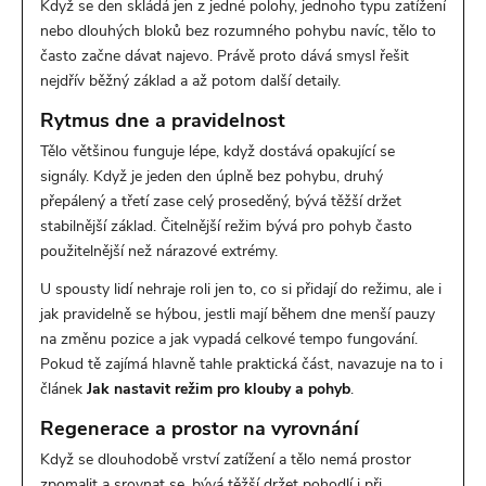
Když se den skládá jen z jedné polohy, jednoho typu zatížení
nebo dlouhých bloků bez rozumného pohybu navíc, tělo to
často začne dávat najevo. Právě proto dává smysl řešit
nejdřív běžný základ a až potom další detaily.
Rytmus dne a pravidelnost
Tělo většinou funguje lépe, když dostává opakující se
signály. Když je jeden den úplně bez pohybu, druhý
přepálený a třetí zase celý proseděný, bývá těžší držet
stabilnější základ. Čitelnější režim bývá pro pohyb často
použitelnější než nárazové extrémy.
U spousty lidí nehraje roli jen to, co si přidají do režimu, ale i
jak pravidelně se hýbou, jestli mají během dne menší pauzy
na změnu pozice a jak vypadá celkové tempo fungování.
Pokud tě zajímá hlavně tahle praktická část, navazuje na to i
článek
Jak nastavit režim pro klouby a pohyb
.
Regenerace a prostor na vyrovnání
Když se dlouhodobě vrství zatížení a tělo nemá prostor
zpomalit a srovnat se, bývá těžší držet pohodlí i při