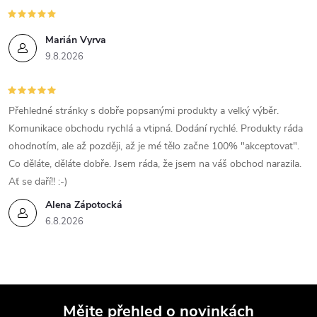
Marián Vyrva
9.8.2026
Přehledné stránky s dobře popsanými produkty a velký výběr.
Komunikace obchodu rychlá a vtipná. Dodání rychlé. Produkty ráda
ohodnotím, ale až později, až je mé tělo začne 100% "akceptovat".
Co děláte, děláte dobře. Jsem ráda, že jsem na váš obchod narazila.
Ať se daří!! :-)
Alena Zápotocká
6.8.2026
Mějte přehled o novinkách