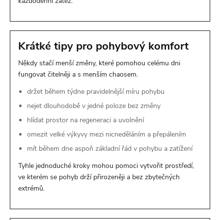
každodenní zátěž.
Krátké tipy pro pohybový komfort
Někdy stačí menší změny, které pomohou celému dni
fungovat čitelněji a s menším chaosem.
držet během týdne pravidelnější míru pohybu
nejet dlouhodobě v jedné poloze bez změny
hlídat prostor na regeneraci a uvolnění
omezit velké výkyvy mezi nicneděláním a přepálením
mít během dne aspoň základní řád v pohybu a zatížení
Tyhle jednoduché kroky mohou pomoci vytvořit prostředí,
ve kterém se pohyb drží přirozeněji a bez zbytečných
extrémů.