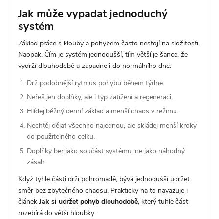
Jak může vypadat jednoduchý
systém
Základ práce s klouby a pohybem často nestojí na složitosti.
Naopak. Čím je systém jednodušší, tím větší je šance, že
vydrží dlouhodobě a zapadne i do normálního dne.
Drž podobnější rytmus pohybu během týdne.
Neřeš jen doplňky, ale i typ zatížení a regeneraci.
Hlídej běžný denní základ a menší chaos v režimu.
Nechtěj dělat všechno najednou, ale skládej menší kroky
do použitelného celku.
Doplňky ber jako součást systému, ne jako náhodný
zásah.
Když tyhle části drží pohromadě, bývá jednodušší udržet
směr bez zbytečného chaosu. Prakticky na to navazuje i
článek
Jak si udržet pohyb dlouhodobě
, který tuhle část
rozebírá do větší hloubky.