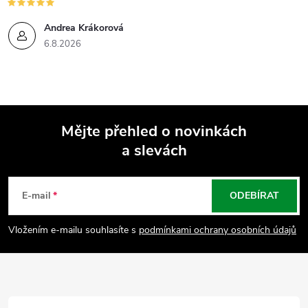
Andrea Krákorová
6.8.2026
Mějte přehled o novinkách
a slevách
Z
á
E-mail
ODEBÍRAT
p
Vložením e-mailu souhlasíte s
podmínkami ochrany osobních údajů
a
t