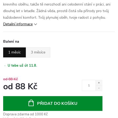
krevního oběhu, takže tě nerozhodí ani celodenní stání v práci, ani
dlouhej let v letadle. Žádná věda, prostě čistá síla přírody pro tvůj
každodenní komfort. Tvůj plynulej oběh, tvoje radost z pohybu.
Detailní informace
Balení na
1 měsíc
3 měsíce
·
U tebe už út 11.8.
od 88 Kč
od
88 Kč
Měrná
cena:
PŘIDAT DO KOŠÍKU
Doprava zdarma od 1000 Kč