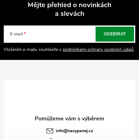
Mějte přehled o novinkách
a slevách
Z
á
E-mail
ODEBÍRAT
p
Vložením e-mailu souhlasíte s
podmínkami ochrany osobních údajů
a
t
í
info
@
nasypanej.cz