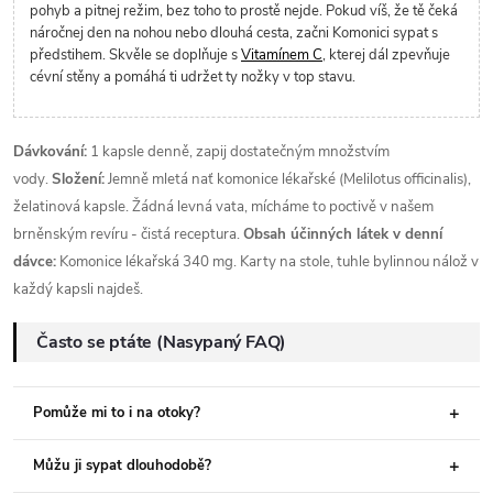
pohyb a pitnej režim, bez toho to prostě nejde. Pokud víš, že tě čeká
náročnej den na nohou nebo dlouhá cesta, začni Komonici sypat s
předstihem. Skvěle se doplňuje s
Vitamínem C
, kterej dál zpevňuje
cévní stěny a pomáhá ti udržet ty nožky v top stavu.
Dávkování:
1 kapsle denně, zapij dostatečným množstvím
vody.
Složení:
Jemně mletá nať komonice lékařské (Melilotus officinalis),
želatinová kapsle. Žádná levná vata, mícháme to poctivě v našem
brněnským revíru - čistá receptura.
Obsah účinných látek v denní
dávce:
Komonice lékařská 340 mg. Karty na stole, tuhle bylinnou nálož v
každý kapsli najdeš.
Často se ptáte (Nasypaný FAQ)
Pomůže mi to i na otoky?
Můžu ji sypat dlouhodobě?