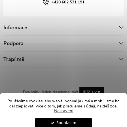
+420 602 531 191
Informace
Podpora
Trápí mě
Dva státy. Jeden Nasypanej svět.
🇨🇿 CZ
▼
Používáme cookies, aby web fungoval jak má a mohli jsme ho
dál zlepšovat. Více o tom, jak pracujeme s údaji, najdeš
zde
.
Nastavení
Copyright 2026
Nasypanej.cz
. Všechna práva vyhrazena.
Upravit
Souhlasím
nastavení cookies