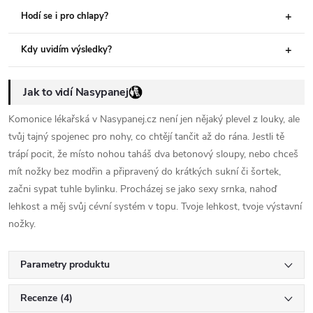
Hodí se i pro chlapy?
Kdy uvidím výsledky?
Jak to vidí Nasypanej
Komonice lékařská v Nasypanej.cz není jen nějaký plevel z louky, ale
tvůj tajný spojenec pro nohy, co chtějí tančit až do rána. Jestli tě
trápí pocit, že místo nohou taháš dva betonový sloupy, nebo chceš
mít nožky bez modřin a připravený do krátkých sukní či šortek,
začni sypat tuhle bylinku. Procházej se jako sexy srnka, nahoď
lehkost a měj svůj cévní systém v topu. Tvoje lehkost, tvoje výstavní
nožky.
Parametry produktu
Recenze (4)