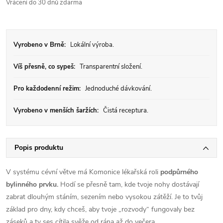
Vrácení do 30 dnů zdarma
Vyrobeno v Brně:
Lokální výroba.
Víš přesně, co sypeš:
Transparentní složení.
Pro každodenní režim:
Jednoduché dávkování.
Vyrobeno v menších šaržích:
Čistá receptura.
Popis produktu
V systému cévní větve má Komonice lékařská roli
podpůrného
bylinného prvku.
Hodí se přesně tam, kde tvoje nohy dostávají
zabrat dlouhým stáním, sezením nebo vysokou zátěží. Je to tvůj
základ pro dny, kdy chceš, aby tvoje „rozvody“ fungovaly bez
záseků a ty ses cítila svěže od rána až do večera.