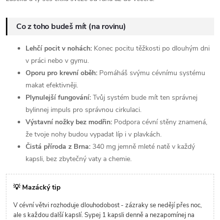
Co z toho budeš mít (na rovinu)
Lehčí pocit v nohách:
Konec pocitu těžkosti po dlouhým dni
v práci nebo v gymu.
Oporu pro krevní oběh:
Pomáháš svýmu cévnímu systému
makat efektivněji.
Plynulejší fungování:
Tvůj systém bude mít ten správnej
bylinnej impuls pro správnou cirkulaci.
Výstavní nožky bez modřin:
Podpora cévní stěny znamená,
že tvoje nohy budou vypadat líp i v plavkách.
Čistá příroda z Brna:
340 mg jemně mleté natě v každý
kapsli, bez zbytečný vaty a chemie.
💡 Mazácký tip
V cévní větvi rozhoduje dlouhodobost - zázraky se nedějí přes noc,
ale s každou další kapslí. Sypej 1 kapsli denně a nezapomínej na