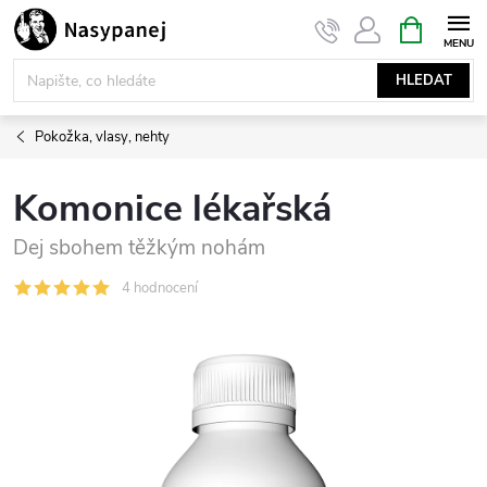
Přejít
NÁKUPNÍ
KOŠÍK
na
obsah
HLEDAT
Pokožka, vlasy, nehty
Komonice lékařská
Dej sbohem těžkým nohám
4 hodnocení