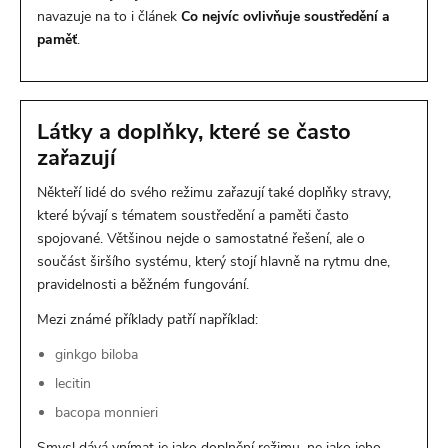
navazuje na to i článek
Co nejvíc ovlivňuje soustředění a
paměť
.
Látky a doplňky, které se často
zařazují
Někteří lidé do svého režimu zařazují také doplňky stravy,
které bývají s tématem soustředění a paměti často
spojované. Většinou nejde o samostatné řešení, ale o
součást širšího systému, který stojí hlavně na rytmu dne,
pravidelnosti a běžném fungování.
Mezi známé příklady patří například:
ginkgo biloba
lecitin
bacopa monnieri
Smysl dává vnímat je jako doplnění režimu, ne jako jeho