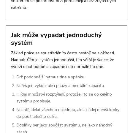
ve kterém se pozornost drží přirozeněji a bez zbytečných
extrémů.
Jak může vypadat jednoduchý
systém
Základ práce se soustředěním často nestojí na složitosti.
Naopak. Čím je systém jednodušší, tím větší je šance, že
vydrží dlouhodobě a zapadne i do normálního dne.
Drž podobnější rytmus dne a spánku.
Neřeš jen výkon, ale i pauzy a mentální kapacitu.
Hlídej množství rozptýlení, protože i to se do celého
systému propisuje.
Nechtěj dělat všechno najednou, ale skládej menší kroky
do použitelného celku.
Doplňky ber jako součást systému, ne jako náhodný
zásah.