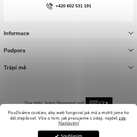
+420 602 531 191
Informace
Podpora
Trápí mě
Dva státy. Jeden Nasypanej svět.
🇨🇿 CZ
▼
Používáme cookies, aby web fungoval jak má a mohli jsme ho
dál zlepšovat. Více o tom, jak pracujeme s údaji, najdeš
zde
.
Nastavení
Copyright 2026
Nasypanej.cz
. Všechna práva vyhrazena.
Upravit
Souhlasím
nastavení cookies