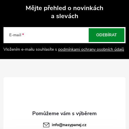
Mějte přehled o novinkách
a slevách
Z
á
E-mail
ODEBÍRAT
p
Vložením e-mailu souhlasíte s
podmínkami ochrany osobních údajů
a
t
í
info
@
nasypanej.cz