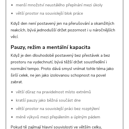
menší množství neustálého přepínání mezi úkoly
větší prostor na souvislejší blok práce
Když den není postavený jen na přerušování a okamžitých
reakcích, bývá jednodušší držet pozornost i u náročnějších
věcí.
Pauzy, režim a mentální kapacita
Když je den dlouhodobě postavený bez přestávek a bez
prostoru na vydechnutí, bývá těžší držet soustředění i
normální tempo. Proto dává smysl vnímat tohle téma jako
širší celek, ne jen jako izolovanou schopnost na povel
zabrat.
větší důraz na pravidelnost místo extrémů
kratší pauzy jako běžná součást dne
větší prostor na souvislejší práci bez rozptýlení
méně výkyvů mezi přepálením a úplným pádem
Pokud tě zajímají hlavní souvislosti ve větším celku,