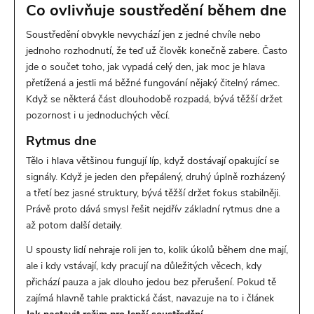
Co ovlivňuje soustředění během dne
Soustředění obvykle nevychází jen z jedné chvíle nebo
jednoho rozhodnutí, že teď už člověk konečně zabere. Často
jde o součet toho, jak vypadá celý den, jak moc je hlava
přetížená a jestli má běžné fungování nějaký čitelný rámec.
Když se některá část dlouhodobě rozpadá, bývá těžší držet
pozornost i u jednoduchých věcí.
Rytmus dne
Tělo i hlava většinou fungují líp, když dostávají opakující se
signály. Když je jeden den přepálený, druhý úplně rozházený
a třetí bez jasné struktury, bývá těžší držet fokus stabilněji.
Právě proto dává smysl řešit nejdřív základní rytmus dne a
až potom další detaily.
U spousty lidí nehraje roli jen to, kolik úkolů během dne mají,
ale i kdy vstávají, kdy pracují na důležitých věcech, kdy
přichází pauza a jak dlouho jedou bez přerušení. Pokud tě
zajímá hlavně tahle praktická část, navazuje na to i článek