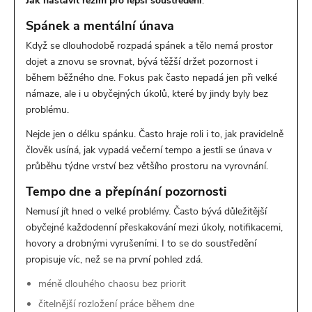
Jak nastavit režim pro lepší soustředění
.
Spánek a mentální únava
Když se dlouhodobě rozpadá spánek a tělo nemá prostor
dojet a znovu se srovnat, bývá těžší držet pozornost i
během běžného dne. Fokus pak často nepadá jen při velké
námaze, ale i u obyčejných úkolů, které by jindy byly bez
problému.
Nejde jen o délku spánku. Často hraje roli i to, jak pravidelně
člověk usíná, jak vypadá večerní tempo a jestli se únava v
průběhu týdne vrství bez většího prostoru na vyrovnání.
Tempo dne a přepínání pozornosti
Nemusí jít hned o velké problémy. Často bývá důležitější
obyčejné každodenní přeskakování mezi úkoly, notifikacemi,
hovory a drobnými vyrušeními. I to se do soustředění
propisuje víc, než se na první pohled zdá.
méně dlouhého chaosu bez priorit
čitelnější rozložení práce během dne