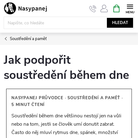
Přejít
NÁKUPNÍ
KOŠÍK
na
obsah
HLEDAT
Soustředění a paměť
Jak podpořit
soustředění během dne
NASYPANEJ PRŮVODCE · SOUSTŘEDĚNÍ A PAMĚŤ ·
5 MINUT ČTENÍ
Soustředění během dne většinou nestojí jen na vůli
nebo na tom, jestli se člověk umí donutit zabrat.
Často do něj mluví rytmus dne, spánek, množství