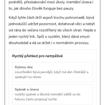
podnětů, přeskakování mezi úkoly, mentální únava i
to, jak dlouho člověk funguje bez pauzy.
Když tyhle části drží aspoň trochu pohromadě, bývá
jednodušší udržet pozornost, dotahovat věci a nebýt
od rána do večera rozstřílený do všech stran. Nejde o
jeden rychlý trik. Spíš o systém, který dává smysl
dlouhodobě a dá se držet i v normálním provozu.
Rychlý přehled pro netrpělivé
Rytmus dne
soustředění bývá pevnější, když má den čitelnější a
opakující se rámec
Spánek a únava
rozbitý spánek a dlouhá mentální zátěž se do
fokusu často propisují rychle