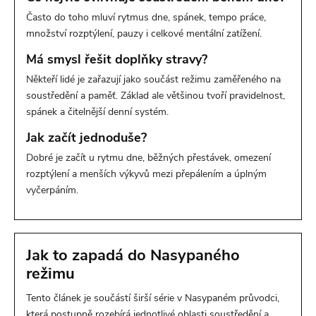
Často do toho mluví rytmus dne, spánek, tempo práce,
množství rozptýlení, pauzy i celkové mentální zatížení.
Má smysl řešit doplňky stravy?
Někteří lidé je zařazují jako součást režimu zaměřeného na
soustředění a paměť. Základ ale většinou tvoří pravidelnost,
spánek a čitelnější denní systém.
Jak začít jednoduše?
Dobré je začít u rytmu dne, běžných přestávek, omezení
rozptýlení a menších výkyvů mezi přepálením a úplným
vyčerpáním.
Jak to zapadá do Nasypaného
režimu
Tento článek je součástí širší série v Nasypaném průvodci,
která postupně rozebírá jednotlivé oblasti soustředění a