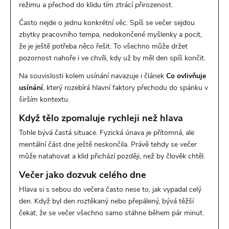
režimu a přechod do klidu tím ztrácí přirozenost.
Často nejde o jednu konkrétní věc. Spíš se večer sejdou
zbytky pracovního tempa, nedokončené myšlenky a pocit,
že je ještě potřeba něco řešit. To všechno může držet
pozornost nahoře i ve chvíli, kdy už by měl den spíš končit.
Na souvislosti kolem usínání navazuje i článek
Co ovlivňuje
usínání
, který rozebírá hlavní faktory přechodu do spánku v
širším kontextu.
Když tělo zpomaluje rychleji než hlava
Tohle bývá častá situace. Fyzická únava je přítomná, ale
mentální část dne ještě neskončila. Právě tehdy se večer
může natahovat a klid přichází později, než by člověk chtěl.
Večer jako dozvuk celého dne
Hlava si s sebou do večera často nese to, jak vypadal celý
den. Když byl den roztěkaný nebo přepálený, bývá těžší
čekat, že se večer všechno samo stáhne během pár minut.