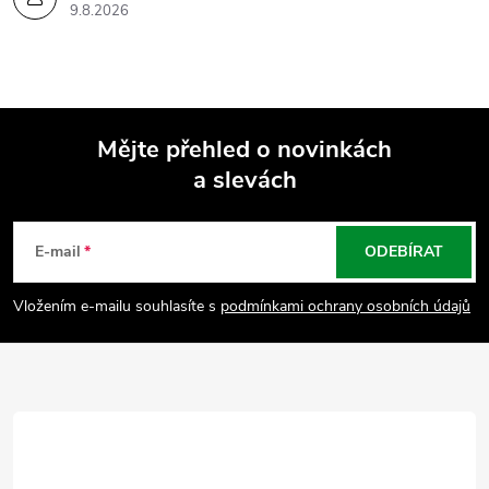
9.8.2026
Mějte přehled o novinkách
a slevách
Z
á
E-mail
ODEBÍRAT
p
Vložením e-mailu souhlasíte s
podmínkami ochrany osobních údajů
a
t
í