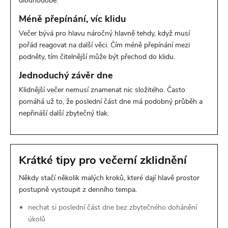
dlouhodobě.
Méně přepínání, víc klidu
Večer bývá pro hlavu náročný hlavně tehdy, když musí
pořád reagovat na další věci. Čím méně přepínání mezi
podněty, tím čitelnější může být přechod do klidu.
Jednoduchý závěr dne
Klidnější večer nemusí znamenat nic složitého. Často
pomáhá už to, že poslední část dne má podobný průběh a
nepřináší další zbytečný tlak.
Krátké tipy pro večerní zklidnění
Někdy stačí několik malých kroků, které dají hlavě prostor
postupně vystoupit z denního tempa.
nechat si poslední část dne bez zbytečného dohánění
úkolů