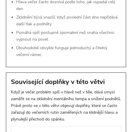
Hlava večer často doznívá podle toho, jak vypadal celý
den.
Zklidnění bývá snazší, když poslední část dne nepřidává
další tlak a podněty.
Pomáhá spíš postupné zpomalení než snaha všechno
vypnout na povel.
Dlouhodobě obvykle funguje jednoduchý a čitelný
večerní rámec.
Související doplňky v této větvi
Když je večer problém spíš v hlavě než v těle, dává smysl
zaměřit se na zklidnění mentálního tempa a snížení podnětů.
Právě proto se v této větvi objevují doplňky, které se často
zařazují do večerních rutin zaměřených na klidnější hlavu a
plynulejší přechod do spánku.