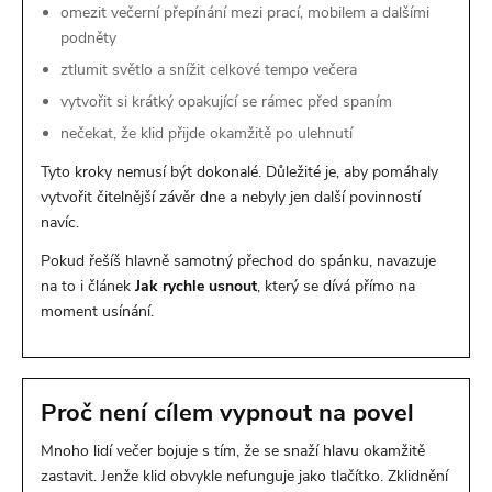
omezit večerní přepínání mezi prací, mobilem a dalšími
podněty
ztlumit světlo a snížit celkové tempo večera
vytvořit si krátký opakující se rámec před spaním
nečekat, že klid přijde okamžitě po ulehnutí
Tyto kroky nemusí být dokonalé. Důležité je, aby pomáhaly
vytvořit čitelnější závěr dne a nebyly jen další povinností
navíc.
Pokud řešíš hlavně samotný přechod do spánku, navazuje
na to i článek
Jak rychle usnout
, který se dívá přímo na
moment usínání.
Proč není cílem vypnout na povel
Mnoho lidí večer bojuje s tím, že se snaží hlavu okamžitě
zastavit. Jenže klid obvykle nefunguje jako tlačítko. Zklidnění