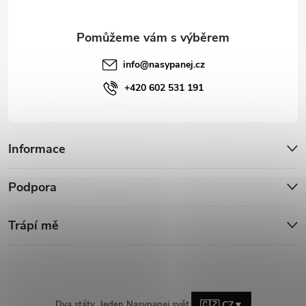
info
@
nasypanej.cz
+420 602 531 191
Informace
Podpora
Trápí mě
Dva státy. Jeden Nasypanej svět.
🇨🇿 CZ
▼