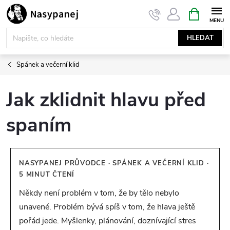
Přejít
NÁKUPNÍ
KOŠÍK
na
obsah
HLEDAT
Spánek a večerní klid
Jak zklidnit hlavu před
spaním
NASYPANEJ PRŮVODCE · SPÁNEK A VEČERNÍ KLID ·
5 MINUT ČTENÍ
Někdy není problém v tom, že by tělo nebylo
unavené. Problém bývá spíš v tom, že hlava ještě
pořád jede. Myšlenky, plánování, doznívající stres