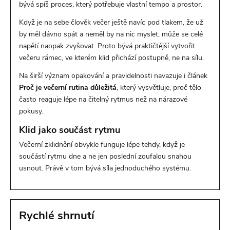
bývá spíš proces, který potřebuje vlastní tempo a prostor.
Když je na sebe člověk večer ještě navíc pod tlakem, že už
by měl dávno spát a neměl by na nic myslet, může se celé
napětí naopak zvyšovat. Proto bývá praktičtější vytvořit
večeru rámec, ve kterém klid přichází postupně, ne na sílu.
Na širší význam opakování a pravidelnosti navazuje i článek
Proč je večerní rutina důležitá
, který vysvětluje, proč tělo
často reaguje lépe na čitelný rytmus než na nárazové
pokusy.
Klid jako součást rytmu
Večerní zklidnění obvykle funguje lépe tehdy, když je
součástí rytmu dne a ne jen poslední zoufalou snahou
usnout. Právě v tom bývá síla jednoduchého systému.
Rychlé shrnutí