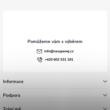
t
í
info
@
nasypanej.cz
+420 602 531 191
Informace
Podpora
Trápí mě