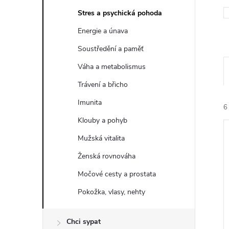
t
Stres a psychická pohoda
r
Energie a únava
Soustředění a paměť
a
Váha a metabolismus
n
Trávení a břicho
Imunita
n
6
Klouby a pohyb
í
Mužská vitalita
Ženská rovnováha
p
Močové cesty a prostata
a
í
Pokožka, vlasy, nehty
i
n
Chci sypat