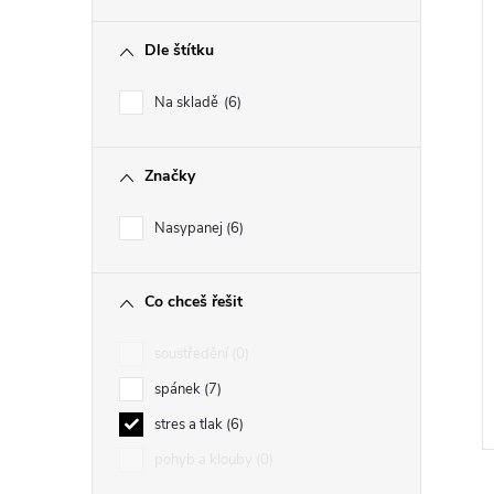
Dle štítku
Na skladě
6
Značky
Nasypanej
6
Co chceš řešit
soustředění
0
spánek
7
stres a tlak
6
pohyb a klouby
0