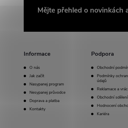
Z
Mějte přehled o novinkách
á
p
a
Informace
Podpora
t
O nás
Obchodní podmí
Jak začít
Podmínky ochran
í
údajů
Nasypanej program
Reklamace a vrác
Nesypanej průvodce
Obchodní sdělení
Doprava a platba
Hodnocení obch
Kontakty
Kariéra