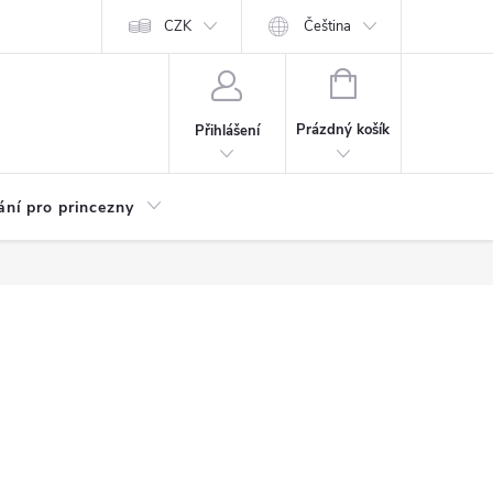
Kariéra
CZK
Čeština
NÁKUPNÍ
KOŠÍK
Prázdný košík
Přihlášení
ání pro princezny