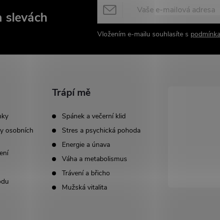
a slevách
Vložením e-mailu souhlasíte s
podmínka
Trápí mě
nky
Spánek a večerní klid
y osobních
Stres a psychická pohoda
Energie a únava
ení
Váha a metabolismus
Trávení a břicho
odu
Mužská vitalita