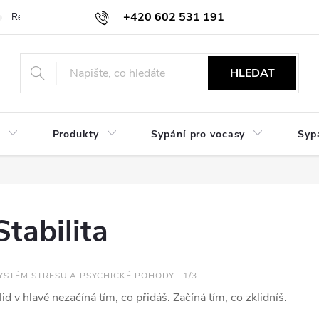
+420 602 531 191
Reklamace a vrácení
Obchodní sdělení
Hodnocení obchodu
HLEDAT
Produkty
Sypání pro vocasy
Syp
Stabilita
YSTÉM STRESU A PSYCHICKÉ POHODY · 1/3
lid v hlavě nezačíná tím, co přidáš. Začíná tím, co zklidníš.