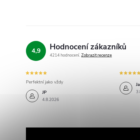
Hodnocení zákazníků
4,9
4214 hodnocení
Zobrazit recenze
i
Perfektní jako vždy
Ja
3.
JP
4.8.2026