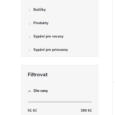
e
Balíčky
l
Produkty
Sypání pro vocasy
Sypání pro princezny
Dle ceny
91
Kč
389
Kč