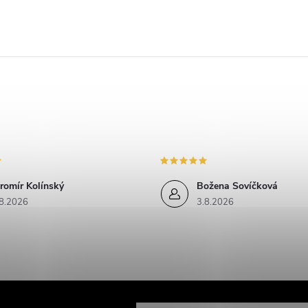
k
y
v
ý
p
s
romír Kolínský
Božena Sovíčková
8.2026
3.8.2026
u