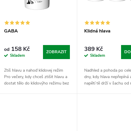
s
r
p
o
r
GABA
Klidná hlava
d
o
158 Kč
389 Kč
od
u
ZOBRAZIT
DO
Skladem
Skladem
d
k
Ztiš hlavu a nahoď klidovej režim
Nadhled a pohoda po cele
u
Pro večery, kdy chceš ztišit hlavu a
dny, kdy hlava nepřepíná a
t
dostat tělo do klidovýho režimu bez
napětí tě drží v šachu od
k
zbytečnýho převalování. GABA je
večera. Tenhle balíček spo
ů
aminokyselina, která v tvým
Ashwagandhu pro odolno
t
mozku...
stresu,...
ů