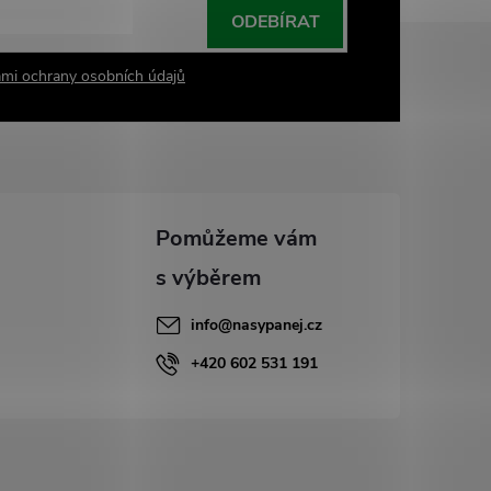
ODEBÍRAT
mi ochrany osobních údajů
info
@
nasypanej.cz
+420 602 531 191