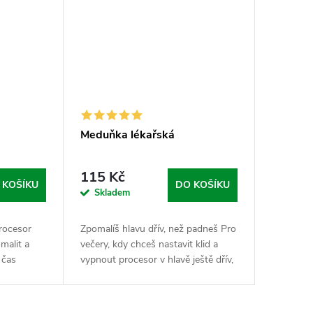
Meduňka lékařská
115 Kč
 KOŠÍKU
DO KOŠÍKU
Skladem
procesor
Zpomalíš hlavu dřív, než padneš Pro
malit a
večery, kdy chceš nastavit klid a
e čas
vypnout procesor v hlavě ještě dřív,
zlík
než si lehneš. Meduňka lékařská je
ylinami,
tradiční bylinná sypka, která se...