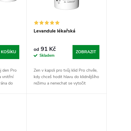
Levandule lékařská
91 Kč
od
 KOŠÍKU
ZOBRAZIT
Skladem
j den Pro
Zen v kapsli pro tvůj klid Pro chvíle,
 vnitřní
kdy chceš hodit hlavu do klidnějšího
 rána do
režimu a nenechat se vytočit
juje
každou blbostí. Levandule je v
st vůči
Nasypaným světě synonymem pro
relaxaci,...