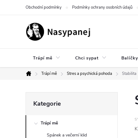
Přejít
Obchodní podmínky
Podmínky ochrany osobních údajů
na
obsah
Trápí mě
Chci sypat
Balíčky
Trápí mě
Stres a psychická pohoda
Stabilita
Domů
P
Přeskočit
Kategorie
kategorie
o
S
Trápí mě
s
K
Spánek a večerní klid