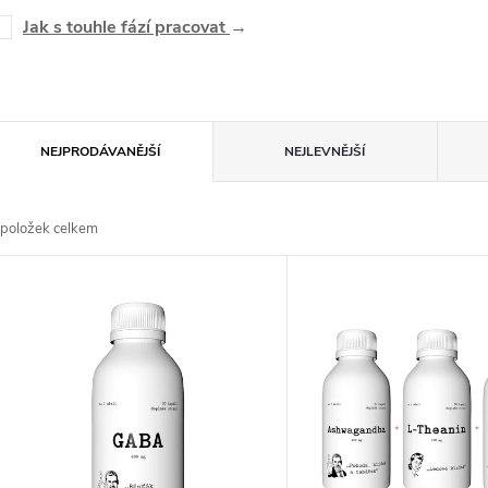
Jak s touhle fází pracovat
→
Ř
NEJPRODÁVANĚJŠÍ
NEJLEVNĚJŠÍ
a
položek celkem
z
V
e
ý
n
p
p