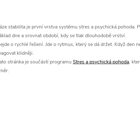
O
v
áze stabilita je první vrstva systému stres a psychická pohoda. P
áklad dne a srovnat období, kdy se tlak dlouhodobě vrství.
ejde o rychlé řešení. Jde o rytmus, který se dá držet. Když den n
á
eagovat klidněji.
d
ato stránka je součástí programu
Stres a psychická pohoda
, kte
a
měr.
c
p
v