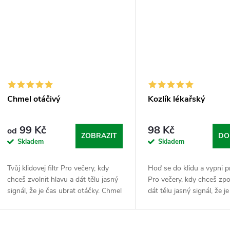
Chmel otáčivý
Kozlík lékařský
99 Kč
98 Kč
od
ZOBRAZIT
DO
Skladem
Skladem
Tvůj klidovej filtr Pro večery, kdy
Hoď se do klidu a vypni 
chceš zvolnit hlavu a dát tělu jasný
Pro večery, kdy chceš zpo
signál, že je čas ubrat otáčky. Chmel
dát tělu jasný signál, že j
otáčivý je v Nasypaným světě ten
vypnout a regenerovat. Ko
správnej bylinnej prvek, kterej...
lékařský je legenda mezi b
která se už...