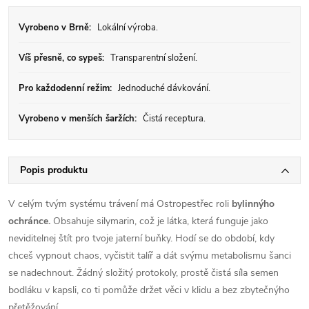
Vyrobeno v Brně:
Lokální výroba.
Víš přesně, co sypeš:
Transparentní složení.
Pro každodenní režim:
Jednoduché dávkování.
Vyrobeno v menších šaržích:
Čistá receptura.
Popis produktu
V celým tvým systému trávení má Ostropestřec roli
bylinnýho
ochránce.
Obsahuje silymarin, což je látka, která funguje jako
neviditelnej štít pro tvoje jaterní buňky. Hodí se do období, kdy
chceš vypnout chaos, vyčistit talíř a dát svýmu metabolismu šanci
se nadechnout. Žádný složitý protokoly, prostě čistá síla semen
bodláku v kapsli, co ti pomůže držet věci v klidu a bez zbytečnýho
přetěžování.