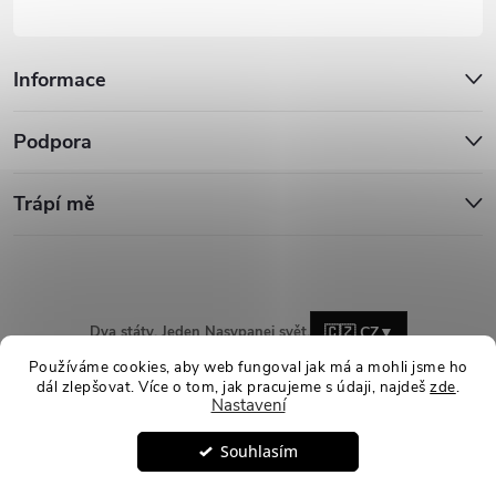
Informace
Podpora
Trápí mě
Dva státy. Jeden Nasypanej svět.
🇨🇿 CZ
▼
Používáme cookies, aby web fungoval jak má a mohli jsme ho
dál zlepšovat. Více o tom, jak pracujeme s údaji, najdeš
zde
.
Nastavení
Copyright 2026
Nasypanej.cz
. Všechna práva vyhrazena.
Upravit
Souhlasím
nastavení cookies
Vytvořil Shoptet