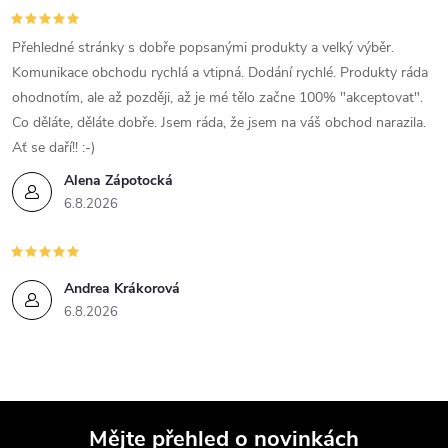
Přehledné stránky s dobře popsanými produkty a velký výběr.
Komunikace obchodu rychlá a vtipná. Dodání rychlé. Produkty ráda
ohodnotím, ale až později, až je mé tělo začne 100% "akceptovat".
Co děláte, děláte dobře. Jsem ráda, že jsem na váš obchod narazila.
Ať se daří!! :-)
Alena Zápotocká
6.8.2026
Andrea Krákorová
6.8.2026
Mějte přehled o novinkách