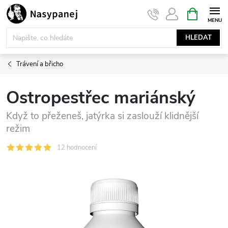
Přejít
NÁKUPNÍ
KOŠÍK
na
obsah
HLEDAT
Trávení a břicho
Ostropestřec mariánský
Když to přeženeš, jatýrka si zaslouží klidnější
režim
12 hodnocení