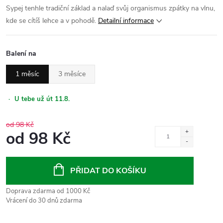
Sypej tenhle tradiční základ a nalaď svůj organismus zpátky na vlnu,
kde se cítíš lehce a v pohodě.
Detailní informace
Balení na
1 měsíc
3 měsíce
·
U tebe už út 11.8.
od 98 Kč
od
98 Kč
Měrná
cena:
PŘIDAT DO KOŠÍKU
Doprava zdarma od 1000 Kč
Vrácení do 30 dnů zdarma