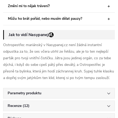
Změní mi to nějak trávení?
Můžu ho brát pořád, nebo musím dělat pauzy?
Jak to vidí Nasypanej
Ostropestřec mariánský v Nasypanej.cz není žádná instantní
odpustka za to, že ses včera utrhl ze řetězu, ale je to ten nejlepší
parťák pro tvoji vnitřní čističku. Játra jsou jedinej orgán, co za tebe
dýchá, i když do sebe cpeš pátý přes devátý, a Ostropestřec je
přesně ta bylinka, která jim hodí záchrannej kruh. Sypej tuhle klasiku
a dopřej svým jatýrkům ten klid, kterej si po tvým tempu zaslouží.
Parametry produktu
Recenze (12)