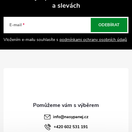
a slevách
Z
á
E-mail
ODEBÍRAT
p
Vložením e-mailu souhlasíte s
podmínkami ochrany osobních údajů
a
t
í
info
@
nasypanej.cz
+420 602 531 191