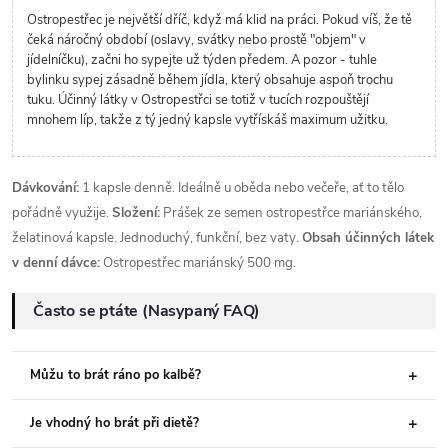
Ostropestřec je největší dříč, když má klid na práci. Pokud víš, že tě
čeká náročný období (oslavy, svátky nebo prostě "objem" v
jídelníčku), začni ho sypejte už týden předem. A pozor - tuhle
bylinku sypej zásadně během jídla, který obsahuje aspoň trochu
tuku. Účinný látky v Ostropestřci se totiž v tucích rozpouštějí
mnohem líp, takže z tý jedný kapsle vytřískáš maximum užitku.
Dávkování:
1 kapsle denně. Ideálně u oběda nebo večeře, ať to tělo
pořádně využije.
Složení:
Prášek ze semen ostropestřce mariánského,
želatinová kapsle. Jednoduchý, funkční, bez vaty.
Obsah účinných látek
v denní dávce:
Ostropestřec mariánský 500 mg.
Často se ptáte (Nasypaný FAQ)
Můžu to brát ráno po kalbě?
Je vhodný ho brát při dietě?