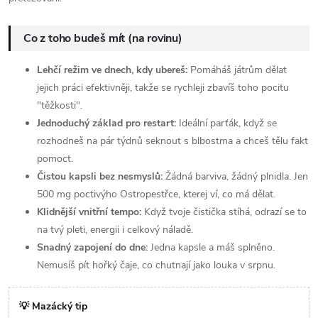
Co z toho budeš mít (na rovinu)
Lehčí režim ve dnech, kdy ubereš:
Pomáháš játrům dělat
jejich práci efektivněji, takže se rychleji zbavíš toho pocitu
"těžkosti".
Jednoduchý základ pro restart:
Ideální parťák, když se
rozhodneš na pár týdnů seknout s blbostma a chceš tělu fakt
pomoct.
Čistou kapsli bez nesmyslů:
Žádná barviva, žádný plnidla. Jen
500 mg poctivýho Ostropestřce, kterej ví, co má dělat.
Klidnější vnitřní tempo:
Když tvoje čistička stíhá, odrazí se to
na tvý pleti, energii i celkový náladě.
Snadný zapojení do dne:
Jedna kapsle a máš splněno.
Nemusíš pít hořký čaje, co chutnají jako louka v srpnu.
💡 Mazácký tip